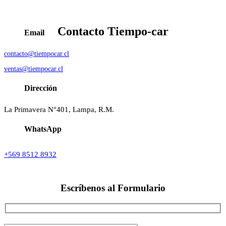
Contacto
Tiempo-car
Email
contacto@tiempocar.cl
ventas@tiempocar.cl
Dirección
La Primavera N°401, Lampa, R.M.
WhatsApp
+569 8512 8932
Escríbenos al
Formulario