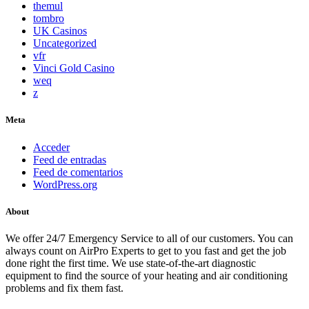
themul
tombro
UK Casinos
Uncategorized
vfr
Vinci Gold Casino
weq
z
Meta
Acceder
Feed de entradas
Feed de comentarios
WordPress.org
About
We offer 24/7 Emergency Service to all of our customers. You can
always count on AirPro Experts to get to you fast and get the job
done right the first time. We use state-of-the-art diagnostic
equipment to find the source of your heating and air conditioning
problems and fix them fast.