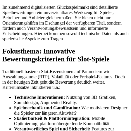
Im zunehmend digitalisierten Glücksspielmarkt sind detaillierte
Spielbewertungen ein unverzichtbares Werkzeug für Spieler,
Betreiber und Anbieter gleichermaßen. Sie bieten nicht nur
Orientierungshilfen im Dschungel der verfügbaren Titel, sondern
fördern auch Verantwortungsbewusstsein und informierte
Entscheidungen. Hierbei kommen sowohl technische Daten als auch
spielerische Aspekte zum Tragen.
Fokusthema: Innovative
Bewertungskriterien für Slot-Spiele
Traditionell basieren Slot-Rezensionen auf Parametern wie
Auszahlungsquote (RTP), Volatilität oder Freispiel-Features. Doch
in der heutigen Zeit geht die Bewertung deutlich weiter.
Kriteriumsätze inkludieren u.a.:
Technische Innovationen:
Nutzung von 3D-Grafiken,
Sounddesign, Augmented Reality.
Spielmechanik und Gamification:
Wie motivieren Designer
die Spieler zur längeren Aktivität?
Skalierbarkeit & Plattformintegration:
Mobile-
Optimierung, plattformübergreifende Kompatibilität.
Verantwortliches Spiel und Sicherheit:
Features zur