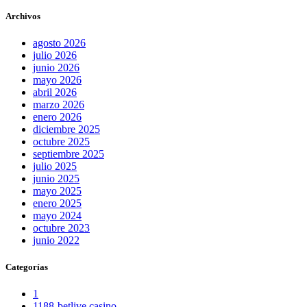
Archivos
agosto 2026
julio 2026
junio 2026
mayo 2026
abril 2026
marzo 2026
enero 2026
diciembre 2025
octubre 2025
septiembre 2025
julio 2025
junio 2025
mayo 2025
enero 2025
mayo 2024
octubre 2023
junio 2022
Categorías
1
1188-betlive casino