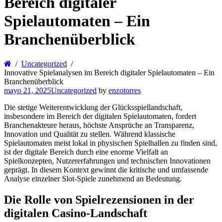
Bereich digitaler
Spielautomaten – Ein
Branchenüberblick
Uncategorized
Innovative Spielanalysen im Bereich digitaler Spielautomaten – Ein
Branchenüberblick
mayo 21, 2025
Uncategorized
by
enzotorres
Die stetige Weiterentwicklung der Glücksspiellandschaft,
insbesondere im Bereich der digitalen Spielautomaten, fordert
Branchenakteure heraus, höchste Ansprüche an Transparenz,
Innovation und Qualität zu stellen. Während klassische
Spielautomaten meist lokal in physischen Spielhallen zu finden sind,
ist der digitale Bereich durch eine enorme Vielfalt an
Spielkonzepten, Nutzererfahrungen und technischen Innovationen
geprägt. In diesem Kontext gewinnt die kritische und umfassende
Analyse einzelner Slot-Spiele zunehmend an Bedeutung.
Die Rolle von Spielrezensionen in der
digitalen Casino-Landschaft