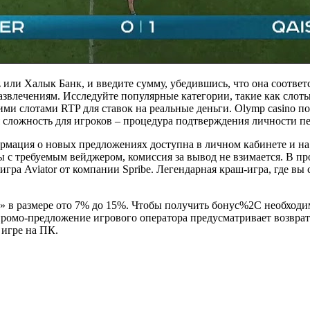
z или Халык Банк, и введите сумму, убедившись, что она соотве
звлечениям. Исследуйте популярные категории, такие как слоты
окими слотами RTP для ставок на реальные деньги. Olymp casino
сложность для игроков – процедура подтверждения личности п
рмация о новых предложениях доступна в личном кабинете и на
ны с требуемым вейджером, комиссия за вывод не взимается. В п
игра Aviator от компании Spribe. Легендарная краш-игра, где вы
» в размере ото 7% до 15%. Чтобы получить бонус%2C необходим
ромо-предложение игрового оператора предусматривает возврат 
игре на ПК.