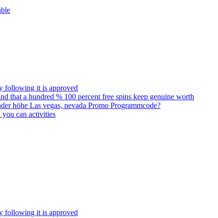
able
 following it is approved
 and that a hundred % 100 percent free spins keep genuine worth
ender höhe Las vegas, nevada Promo Programmcode?
 you can activities
 following it is approved