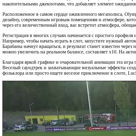
накопительными джекпотами, что добавляет элемент ожидания 
Расположенное в самом сердце оживленного мегаполиса, Olymp
дизайну, современным игровым помещениям и атмосфере, котора
через его величественный вход, вас встретит атмосфера, об
Регистрация в многих случаях начинается с простого профиля и
Например, чтобы начать играть в слот, запустите нужный авто
Барабаны начнут вращаться, и результат станет известен через
можно увеличить на реальном балансе, составляет х10. На акт
Благодаря яркой графике и очаровательной анимации эта игра
Веселый саундтрек и захватывающие визуальные эффекты созда
фольклора или просто ищете веселое приключение в слоте, Luc