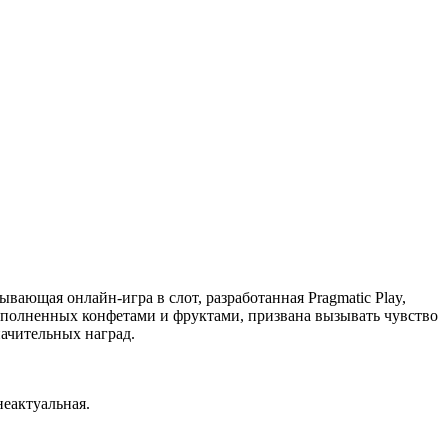
ающая онлайн-игра в слот, разработанная Pragmatic Play,
заполненных конфетами и фруктами, призвана вызывать чувство
начительных наград.
неактуальная.