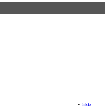
Inicio