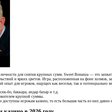
чности для снятия крупных сумм. Sweet Bonanza — это захватыв
льствий и ярких цветов. Игра, расположенная на фоне холмов, 
ый опыт для игроков, ищущих как веселья, так и потенциально з
ик-бо, баккара, андар бахар и т.д.
зователем крупной суммы.
 доступны игрокам казино, то есть большая часть из них давно 
казино в 2026 году