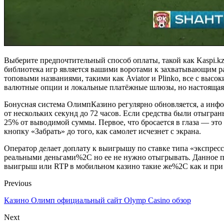
Выберите предпочтительный способ оплаты, такой как Kaspi.k
библиотека игр является вашими воротами к захватывающим ра
топовыми названиями, такими как Aviator и Plinko, все с выс
валютные опции и локальные платёжные шлюзы, но настоящая 
Бонусная система ОлимпКазино регулярно обновляется, а инфо
от нескольких секунд до 72 часов. Если средства были отыгра
25% от выводимой суммы. Первое, что бросается в глаза — это 
кнопку «Забрать» до того, как самолет исчезнет с экрана.
Оператор делает доплату к выигрышу по ставке типа «экспресс
реальными деньгами%2C но ее не нужно отыгрывать. Данное п
выигрыш или RTP в мобильном казино такие же%2C как и при 
Previous
Казино Олимп официальный сайт Olymp Casino обзор
Next