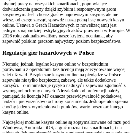
płynnej pracy na wszystkich smartfonach, poprawiające
doświadczenia graczy dzięki szybkim i responsywnym grom
kasynowym. Jeśli chcesz grać w najnowszym kasynie, ale nie
wiesz, od czego zacząć, sprawdź naszą pełną listę nowych kasyn
online. Ustawa o Grach Hazardowych (z nowelizacjami) jest
jednym z najbardziej restrykcyjnych aktów prawnych w Europie. W
2026 roku zaktualizowaliśmy nasze kryteria oceniania, aby
zapewnić polskim graczom najwyższy poziom bezpieczeństwa.
Regulacja gier hazardowych w Polsce
Niemniej jednak, legalne kasyna online w bezpośrednim
porównaniu z operatorami bez licencji mają zdecydowanie więcej
zalet niż wad. Bezpieczne kasyno online na pieniądze w Polsce
zapewnia nie tylko bezpieczną zabawę, ale także dodatkowe
korzyści. To minimalizuje ryzyko nadużyć i zapewnia zgodność z
wymogami ochrony danych. Niezależnie od preferencji należy
pamiętać, że licencja MF oznacza przewidywalność podatkową,
nadzór i pierwszeństwo ochrony konsumenta. Jeśli operator spełnia
choćby jeden z wymienionych punktów, warto poszukać innego
kasyna online.
Najczęściej mobilne kasyna online są zoptymalizowane od razu pod
Windowsa, Androida i iOS, a grać można i na smartfonach, i na
tabletach. Ich popularność rośnie, ponieważ pozwalają na ciągłą grę