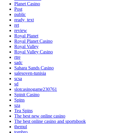
Planet Casino
Post
public
ready_text
ret
review
Royal Planet
Royal Planet Casino
Royal Valley
Royal Valley Casino
rtre
sadc
Sahara Sands Casino
salesoven-tunisia
scsa
sd
slotcasinogame230761
Spinit Casino
Spins
sza
Tea Spins
The best new online casino
The best online casino and sportsbook
themul
tombro