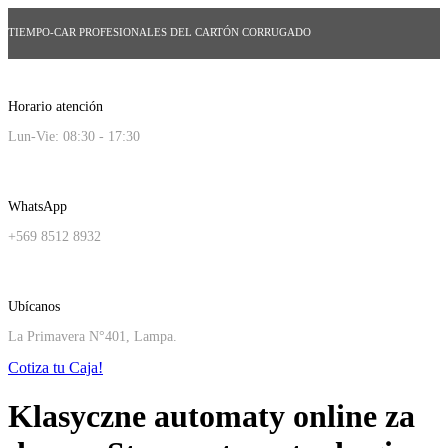
TIEMPO-CAR PROFESIONALES DEL CARTÓN CORRUGADO
Horario atención
Lun-Vie: 08:30 - 17:30
WhatsApp
+569 8512 8932
Ubícanos
La Primavera N°401, Lampa.
Cotiza tu Caja!
Klasyczne automaty online za