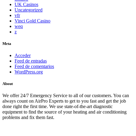
UK Casinos
Uncategorized
vfr
Vinci Gold Casino
weq
z
Meta
Acceder
Feed de entradas
Feed de comentarios
WordPress.org
About
We offer 24/7 Emergency Service to all of our customers. You can
always count on AirPro Experts to get to you fast and get the job
done right the first time. We use state-of-the-art diagnostic
equipment to find the source of your heating and air conditioning
problems and fix them fast.