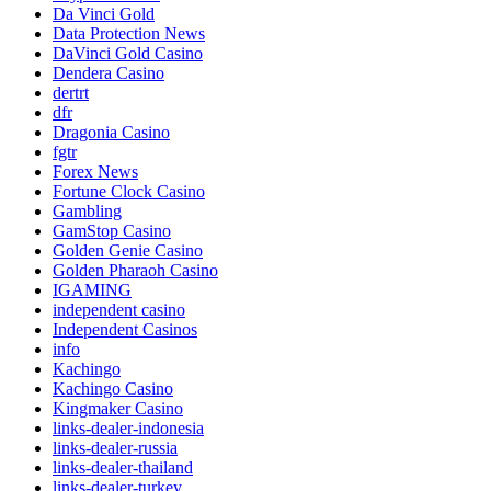
Da Vinci Gold
Data Protection News
DaVinci Gold Casino
Dendera Casino
dertrt
dfr
Dragonia Casino
fgtr
Forex News
Fortune Clock Casino
Gambling
GamStop Casino
Golden Genie Casino
Golden Pharaoh Casino
IGAMING
independent casino
Independent Casinos
info
Kachingo
Kachingo Casino
Kingmaker Casino
links-dealer-indonesia
links-dealer-russia
links-dealer-thailand
links-dealer-turkey