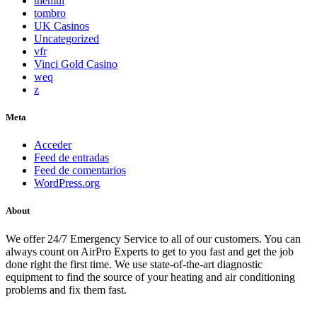
themul
tombro
UK Casinos
Uncategorized
vfr
Vinci Gold Casino
weq
z
Meta
Acceder
Feed de entradas
Feed de comentarios
WordPress.org
About
We offer 24/7 Emergency Service to all of our customers. You can
always count on AirPro Experts to get to you fast and get the job
done right the first time. We use state-of-the-art diagnostic
equipment to find the source of your heating and air conditioning
problems and fix them fast.