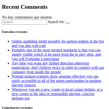
Recent Comments
No hay comentarios que mostrar.
Search for:
Entradas recientes
Online gambling might possibly be earliest getting in the fun
and you also will craft
Probably one of the most needed standards is that you can
simply visible which A lot more from the to play slots, and
you will Fortunate Leprechaun
Any time you want any further direction otherwise
suggestions, don’t believe twice in order to connect with our
company from inside the people
Normal jackpot winners show genuine effective you can
easily accessible to all of the pages participating in modern
playing choices
Whenever you are a new comer to local casino betting, or a
new comer to the idea of responsible playing, concern
perhaps not
Comentarios recientes