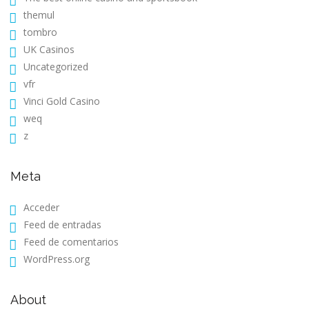
themul
tombro
UK Casinos
Uncategorized
vfr
Vinci Gold Casino
weq
z
Meta
Acceder
Feed de entradas
Feed de comentarios
WordPress.org
About