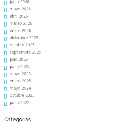
junio 2026
mayo 2026
abril 2026
marzo 2026
enero 2026
diciembre 2025
octubre 2025
septiembre 2025
julio 2025
junio 2025
mayo 2025
enero 2025
mayo 2024
octubre 2023
junio 2022
Categorías