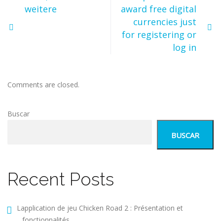
weitere
award free digital
currencies just
for registering or
log in
Comments are closed.
Buscar
BUSCAR
Recent Posts
Lapplication de jeu Chicken Road 2 : Présentation et
fonctionnalités