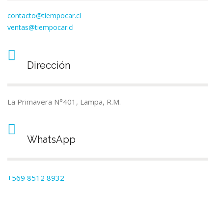
contacto@tiempocar.cl
ventas@tiempocar.cl
Dirección
La Primavera N°401, Lampa, R.M.
WhatsApp
+569 8512 8932