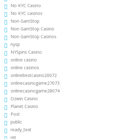
No KYC Casino
No KYC casinos
Non GamStop
Non GamStop Casino
Non GamStop Casinos
nysp
NYSpins Casino
online casino
online casinos
onlinebestcasino20072
onlinecasinogame27073
onlinecasinogame28074
Ozwin Casino
Planet Casino
Post
public
ready_text
ret