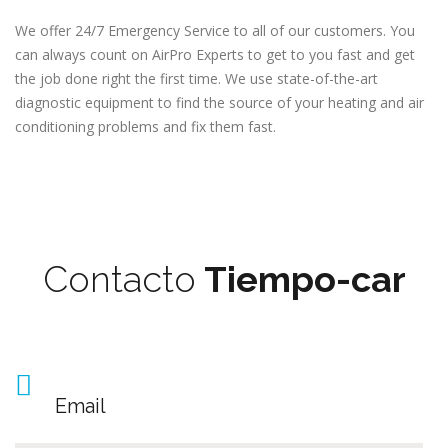
We offer 24/7 Emergency Service to all of our customers. You
can always count on AirPro Experts to get to you fast and get
the job done right the first time. We use state-of-the-art
diagnostic equipment to find the source of your heating and air
conditioning problems and fix them fast.
Contacto
Tiempo-car
Email