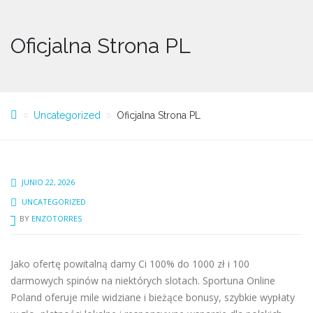
Oficjalna Strona PL
Uncategorized
Oficjalna Strona PL
JUNIO 22, 2026
UNCATEGORIZED
BY
ENZOTORRES
Jako ofertę powitalną damy Ci 100% do 1000 zł i 100
darmowych spinów na niektórych slotach. Sportuna Online
Poland oferuje mile widziane i bieżące bonusy, szybkie wypłaty