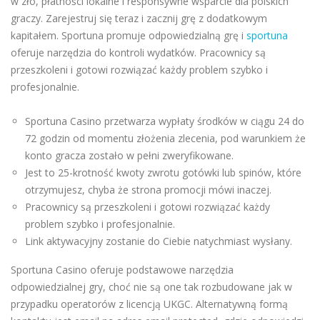
w zło, płatności lokalne i responsywne wsparcie dla polskich
graczy. Zarejestruj się teraz i zacznij grę z dodatkowym
kapitałem. Sportuna promuje odpowiedzialną grę i
sportuna
oferuje narzędzia do kontroli wydatków. Pracownicy są
przeszkoleni i gotowi rozwiązać każdy problem szybko i
profesjonalnie.
Sportuna Casino przetwarza wypłaty środków w ciągu 24 do
72 godzin od momentu złożenia zlecenia, pod warunkiem że
konto gracza zostało w pełni zweryfikowane.
Jest to 25-krotność kwoty zwrotu gotówki lub spinów, które
otrzymujesz, chyba że strona promocji mówi inaczej.
Pracownicy są przeszkoleni i gotowi rozwiązać każdy
problem szybko i profesjonalnie.
Link aktywacyjny zostanie do Ciebie natychmiast wysłany.
Sportuna Casino oferuje podstawowe narzędzia
odpowiedzialnej gry, choć nie są one tak rozbudowane jak w
przypadku operatorów z licencją UKGC. Alternatywną formą