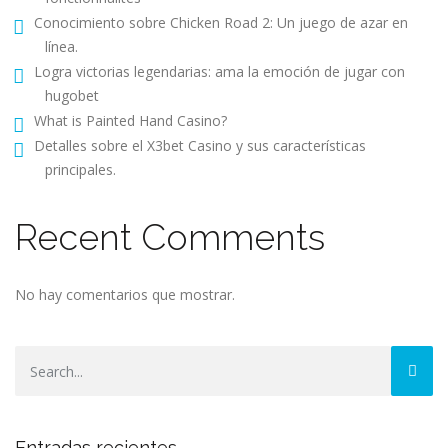
Conocimiento sobre Chicken Road 2: Un juego de azar en
línea.
Logra victorias legendarias: ama la emoción de jugar con
hugobet
What is Painted Hand Casino?
Detalles sobre el X3bet Casino y sus características
principales.
Recent Comments
No hay comentarios que mostrar.
Entradas recientes