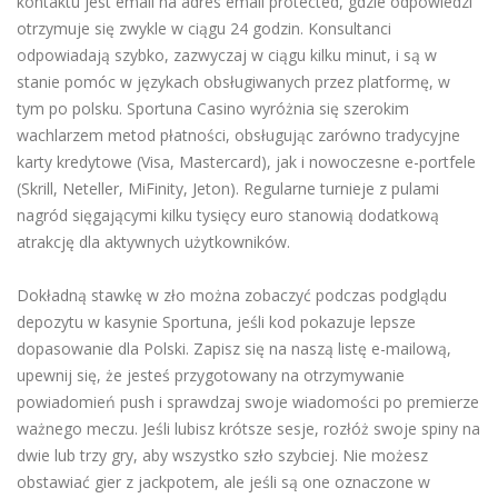
kontaktu jest email na adres email protected, gdzie odpowiedzi
otrzymuje się zwykle w ciągu 24 godzin. Konsultanci
odpowiadają szybko, zazwyczaj w ciągu kilku minut, i są w
stanie pomóc w językach obsługiwanych przez platformę, w
tym po polsku. Sportuna Casino wyróżnia się szerokim
wachlarzem metod płatności, obsługując zarówno tradycyjne
karty kredytowe (Visa, Mastercard), jak i nowoczesne e-portfele
(Skrill, Neteller, MiFinity, Jeton). Regularne turnieje z pulami
nagród sięgającymi kilku tysięcy euro stanowią dodatkową
atrakcję dla aktywnych użytkowników.
Dokładną stawkę w zło można zobaczyć podczas podglądu
depozytu w kasynie Sportuna, jeśli kod pokazuje lepsze
dopasowanie dla Polski. Zapisz się na naszą listę e-mailową,
upewnij się, że jesteś przygotowany na otrzymywanie
powiadomień push i sprawdzaj swoje wiadomości po premierze
ważnego meczu. Jeśli lubisz krótsze sesje, rozłóż swoje spiny na
dwie lub trzy gry, aby wszystko szło szybciej. Nie możesz
obstawiać gier z jackpotem, ale jeśli są one oznaczone w