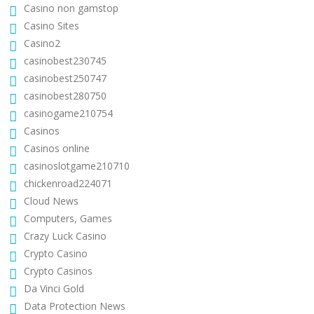
Casino non gamstop
Casino Sites
Casino2
casinobest230745
casinobest250747
casinobest280750
casinogame210754
Casinos
Casinos online
casinoslotgame210710
chickenroad224071
Cloud News
Computers, Games
Crazy Luck Casino
Crypto Casino
Crypto Casinos
Da Vinci Gold
Data Protection News