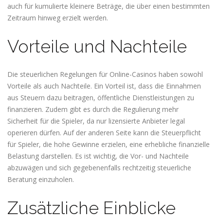
auch für kumulierte kleinere Beträge, die über einen bestimmten
Zeitraum hinweg erzielt werden.
Vorteile und Nachteile
Die steuerlichen Regelungen für Online-Casinos haben sowohl
Vorteile als auch Nachteile. Ein Vorteil ist, dass die Einnahmen
aus Steuern dazu beitragen, öffentliche Dienstleistungen zu
finanzieren. Zudem gibt es durch die Regulierung mehr
Sicherheit für die Spieler, da nur lizensierte Anbieter legal
operieren dürfen. Auf der anderen Seite kann die Steuerpflicht
für Spieler, die hohe Gewinne erzielen, eine erhebliche finanzielle
Belastung darstellen. Es ist wichtig, die Vor- und Nachteile
abzuwägen und sich gegebenenfalls rechtzeitig steuerliche
Beratung einzuholen.
Zusätzliche Einblicke