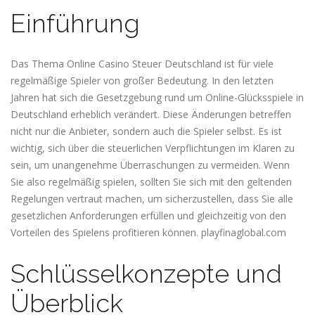
Einführung
Das Thema Online Casino Steuer Deutschland ist für viele
regelmäßige Spieler von großer Bedeutung. In den letzten
Jahren hat sich die Gesetzgebung rund um Online-Glücksspiele in
Deutschland erheblich verändert. Diese Änderungen betreffen
nicht nur die Anbieter, sondern auch die Spieler selbst. Es ist
wichtig, sich über die steuerlichen Verpflichtungen im Klaren zu
sein, um unangenehme Überraschungen zu vermeiden. Wenn
Sie also regelmäßig spielen, sollten Sie sich mit den geltenden
Regelungen vertraut machen, um sicherzustellen, dass Sie alle
gesetzlichen Anforderungen erfüllen und gleichzeitig von den
Vorteilen des Spielens profitieren können. playfinaglobal.com
Schlüsselkonzepte und
Überblick