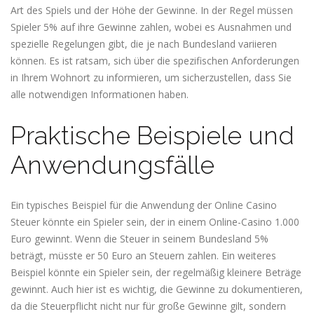
Art des Spiels und der Höhe der Gewinne. In der Regel müssen
Spieler 5% auf ihre Gewinne zahlen, wobei es Ausnahmen und
spezielle Regelungen gibt, die je nach Bundesland variieren
können. Es ist ratsam, sich über die spezifischen Anforderungen
in Ihrem Wohnort zu informieren, um sicherzustellen, dass Sie
alle notwendigen Informationen haben.
Praktische Beispiele und
Anwendungsfälle
Ein typisches Beispiel für die Anwendung der Online Casino
Steuer könnte ein Spieler sein, der in einem Online-Casino 1.000
Euro gewinnt. Wenn die Steuer in seinem Bundesland 5%
beträgt, müsste er 50 Euro an Steuern zahlen. Ein weiteres
Beispiel könnte ein Spieler sein, der regelmäßig kleinere Beträge
gewinnt. Auch hier ist es wichtig, die Gewinne zu dokumentieren,
da die Steuerpflicht nicht nur für große Gewinne gilt, sondern