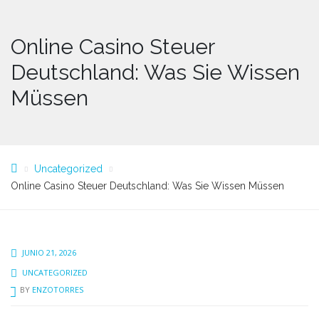
Online Casino Steuer
Deutschland: Was Sie Wissen
Müssen
Uncategorized
Online Casino Steuer Deutschland: Was Sie Wissen Müssen
JUNIO 21, 2026
UNCATEGORIZED
BY
ENZOTORRES