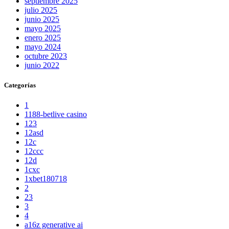
septiembre 2025
julio 2025
junio 2025
mayo 2025
enero 2025
mayo 2024
octubre 2023
junio 2022
Categorías
1
1188-betlive casino
123
12asd
12c
12ccc
12d
1cxc
1xbet180718
2
23
3
4
a16z generative ai