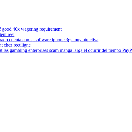
of good 40x wagering requirement
ent reel
irado cuenta con la software iphone 3gs muy atractiva
nt chez rectiligne
at las gambling enterprises scam manga larga el ocurrir del tiempo PayP