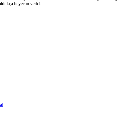
oldukça heyecan verici.
al