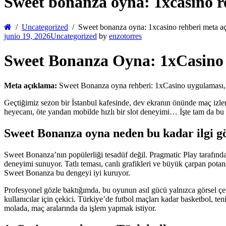
Sweet bonanza oyna: 1xcasino r
Uncategorized
Sweet bonanza oyna: 1xcasino rehberi meta a
junio 19, 2026
Uncategorized
by
enzotorres
Sweet Bonanza Oyna: 1xCasino
Meta açıklama:
Sweet Bonanza oyna rehberi: 1xCasino uygulaması, mob
Geçtiğimiz sezon bir İstanbul kafesinde, dev ekranın önünde maç izle
heyecanı, öte yandan mobilde hızlı bir slot deneyimi… İşte tam da bu
Sweet Bonanza oyna neden bu kadar ilgi g
Sweet Bonanza’nın popülerliği tesadüf değil. Pragmatic Play tarafından
deneyimi sunuyor. Tatlı teması, canlı grafikleri ve büyük çarpan potans
Sweet Bonanza bu dengeyi iyi kuruyor.
Profesyonel gözle baktığımda, bu oyunun asıl gücü yalnızca görsel çek
kullanıcılar için çekici. Türkiye’de futbol maçları kadar basketbol, te
molada, maç aralarında da işlem yapmak istiyor.