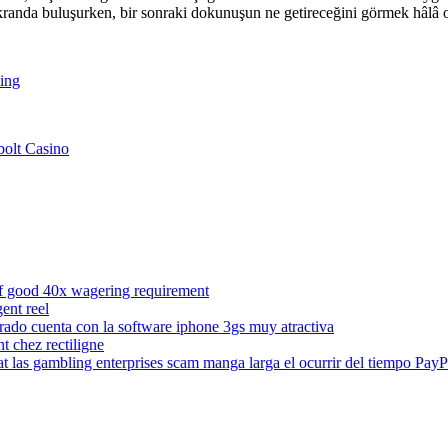
ekranda buluşurken, bir sonraki dokunuşun ne getireceğini görmek hâlâ 
ing
bolt Casino
of good 40x wagering requirement
ent reel
irado cuenta con la software iphone 3gs muy atractiva
nt chez rectiligne
at las gambling enterprises scam manga larga el ocurrir del tiempo PayP