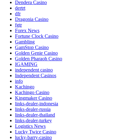
Dendera Casino
dertrt
dfr
Dragonia Casino
fgtr
Forex News
Fortune Clock Casino
Gambling
GamStop Casino
Golden Genie Casino
Golden Pharaoh Casino
IGAMING
independent casino
Independent Casinos
info
Kachingo
Kachingo Casino
Kingmaker Casino
links-dealer-indonesia
links-dealer-russia
links-dealer-thailand
links-dealer-turkey
Logistics News
Lucky Twice Casino
lucky-barry-casino