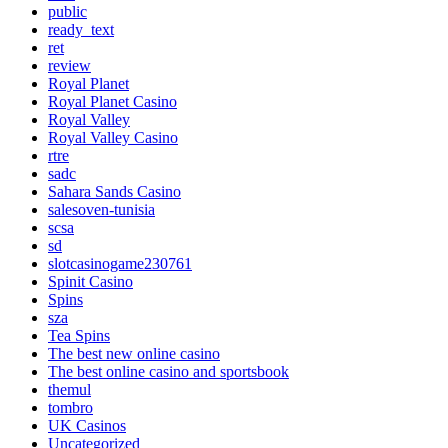
public
ready_text
ret
review
Royal Planet
Royal Planet Casino
Royal Valley
Royal Valley Casino
rtre
sadc
Sahara Sands Casino
salesoven-tunisia
scsa
sd
slotcasinogame230761
Spinit Casino
Spins
sza
Tea Spins
The best new online casino
The best online casino and sportsbook
themul
tombro
UK Casinos
Uncategorized