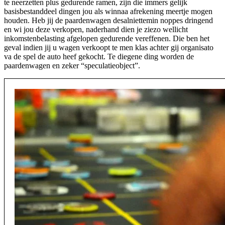
te neerzetten plus gedurende ramen, zijn die immers gelijk
basisbestanddeel dingen jou als winnaa afrekening meertje mogen
houden. Heb jij de paardenwagen desalniettemin noppes dringend
en wi jou deze verkopen, naderhand dien je ziezo wellicht
inkomstenbelasting afgelopen gedurende vereffenen. Die ben het
geval indien jij u wagen verkoopt te men klas achter gij organisato
va de spel de auto heef gekocht. Te diegene ding worden de
paardenwagen en zeker “speculatieobject”.