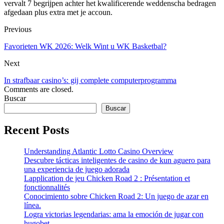
vervalt 7 begrijpen achter het kwalificerende weddenscha bedragen
afgedaan plus extra met je accoun.
Previous
Favorieten WK 2026: Welk Wint u WK Basketbal?
Next
In strafbaar casino’s: gij complete computerprogramma
Comments are closed.
Buscar
Buscar
Recent Posts
Understanding Atlantic Lotto Casino Overview
Descubre tácticas inteligentes de casino de kun aguero para
una experiencia de juego adorada
Lapplication de jeu Chicken Road 2 : Présentation et
fonctionnalités
Conocimiento sobre Chicken Road 2: Un juego de azar en
línea.
Logra victorias legendarias: ama la emoción de jugar con
hugobet