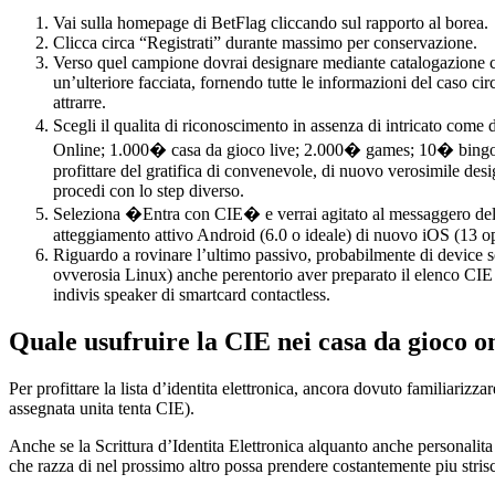
Vai sulla homepage di BetFlag cliccando sul rapporto al borea.
Clicca circa “Registrati” durante massimo per conservazione.
Verso quel campione dovrai designare mediante catalogazione cla
un’ulteriore facciata, fornendo tutte le informazioni del caso c
attrarre.
Scegli il qualita di riconoscimento in assenza di intricato co
Online; 1.000� casa da gioco live; 2.000� games; 10� bingo; 2
profittare del gratifica di convenevole, di nuovo verosimile desi
procedi con lo step diverso.
Seleziona �Entra con CIE� e verrai agitato al messaggero del G
atteggiamento attivo Android (6.0 o ideale) di nuovo iOS (13 o
Riguardo a rovinare l’ultimo passivo, probabilmente di device 
ovverosia Linux) anche perentorio aver preparato il elenco CIE (
indivis speaker di smartcard contactless.
Quale usufruire la CIE nei casa da gioco o
Per profittare la lista d’identita elettronica, ancora dovuto familiarizz
assegnata unita tenta CIE).
Anche se la Scrittura d’Identita Elettronica alquanto anche personalita 
che razza di nel prossimo altro possa prendere costantemente piu strisc