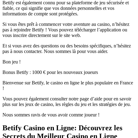
Betify est également connu pour sa plateforme de jeu sécurisée et
fiable, ce qui signifie que vos données personnelles et vos
informations de compte sont protégées.
Si vous êtes prêt à commencer votre aventure au casino, n’hésitez
pas à rejoindre Betify ! Vous pouvez télécharger l’application ou
vous inscrire directement sur le site web.
Et si vous avez des questions ou des besoins spécifiques, n’hésitez
pas à nous contacter. Nous sommes là pour vous aider.
Bon jeu !
Bonus Betify : 1000 € pour les nouveaux joueurs
Bienvenue sur Betify, le casino en ligne le plus populaire en France
!
Vous pouvez également consulter notre page d’aide pour en savoir
plus sur les jeux de casino, les règles du jeu et les stratégies de jeu.
Nous sommes ravis de vous avoir comme joueur !
Betify Casino en Ligne: Découvrez les
Secrets du Meilleur Casino en Ligne