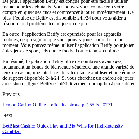
De plus, l’application Betify est conçue pour être facile à utiliser,
même pour les débutants. Vous pouvez vous connecter à votre
compte en quelques clics et commencer à jouer immédiatement. De
plus, l’équipe de Betify est disponible 24h/24 pour vous aider à
résoudre tout problème technique ou de jeu.
En outre, l’application Betify est optimisée pour les appareils
mobiles, ce qui signifie que vous pouvez jouer partout et à tout
moment. Vous pouvez même utiliser l’application Betify pour jouer
à des jeux de sport, tels que le football ou le tennis, en direct.
En résumé, l’application Betify offre de nombreux avantages,
notamment un bonus de bienvenue généreux, une grande variété de
jeux de casino, une interface utilisateur facile à utiliser et une équipe
de support disponible 24h/24. Si vous cherchez un endroit où jouer
au casino en ligne, Betify est définitivement une option à considérer.
Previous
Lemon Casino Online – oficjalna strona pl 155 fs.20771
Next
BetBlast Casino: Quick Play and Big Wins for High‑Intensity
Gamblers