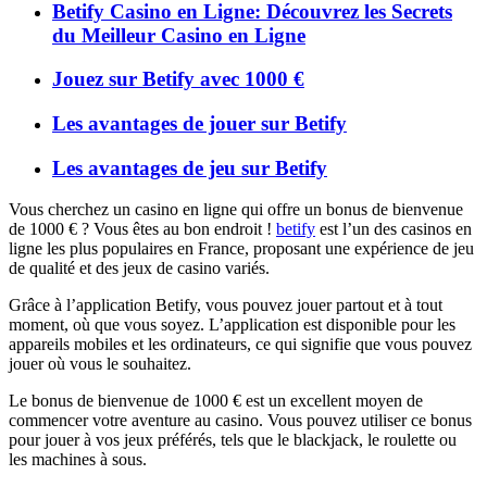
Betify Casino en Ligne: Découvrez les Secrets
du Meilleur Casino en Ligne
Jouez sur Betify avec 1000 €
Les avantages de jouer sur Betify
Les avantages de jeu sur Betify
Vous cherchez un casino en ligne qui offre un bonus de bienvenue
de 1000 € ? Vous êtes au bon endroit !
betify
est l’un des casinos en
ligne les plus populaires en France, proposant une expérience de jeu
de qualité et des jeux de casino variés.
Grâce à l’application Betify, vous pouvez jouer partout et à tout
moment, où que vous soyez. L’application est disponible pour les
appareils mobiles et les ordinateurs, ce qui signifie que vous pouvez
jouer où vous le souhaitez.
Le bonus de bienvenue de 1000 € est un excellent moyen de
commencer votre aventure au casino. Vous pouvez utiliser ce bonus
pour jouer à vos jeux préférés, tels que le blackjack, le roulette ou
les machines à sous.