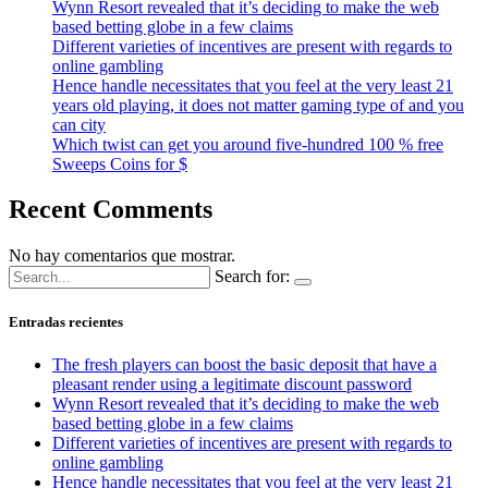
Wynn Resort revealed that it’s deciding to make the web
based betting globe in a few claims
Different varieties of incentives are present with regards to
online gambling
Hence handle necessitates that you feel at the very least 21
years old playing, it does not matter gaming type of and you
can city
Which twist can get you around five-hundred 100 % free
Sweeps Coins for $
Recent Comments
No hay comentarios que mostrar.
Search for:
Entradas recientes
The fresh players can boost the basic deposit that have a
pleasant render using a legitimate discount password
Wynn Resort revealed that it’s deciding to make the web
based betting globe in a few claims
Different varieties of incentives are present with regards to
online gambling
Hence handle necessitates that you feel at the very least 21