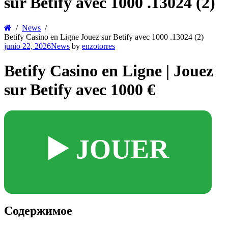
sur Betify avec 1000 .13024 (2)
News
Betify Casino en Ligne Jouez sur Betify avec 1000 .13024 (2)
junio 22, 2026
News
by
enzotorres
Betify Casino en Ligne | Jouez
sur Betify avec 1000 €
▶️ JOUER
Содержимое