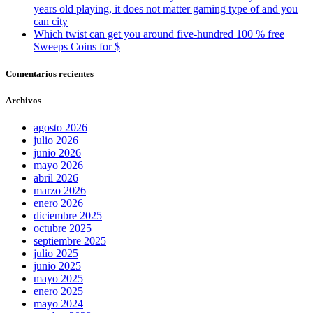
years old playing, it does not matter gaming type of and you
can city
Which twist can get you around five-hundred 100 % free
Sweeps Coins for $
Comentarios recientes
Archivos
agosto 2026
julio 2026
junio 2026
mayo 2026
abril 2026
marzo 2026
enero 2026
diciembre 2025
octubre 2025
septiembre 2025
julio 2025
junio 2025
mayo 2025
enero 2025
mayo 2024