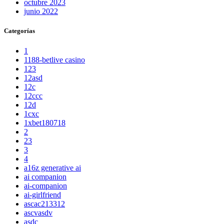
octubre 2023
junio 2022
Categorías
1
1188-betlive casino
123
12asd
12c
12ccc
12d
1cxc
1xbet180718
2
23
3
4
a16z generative ai
ai companion
ai-companion
ai-girlfriend
ascac213312
ascvasdv
asdc