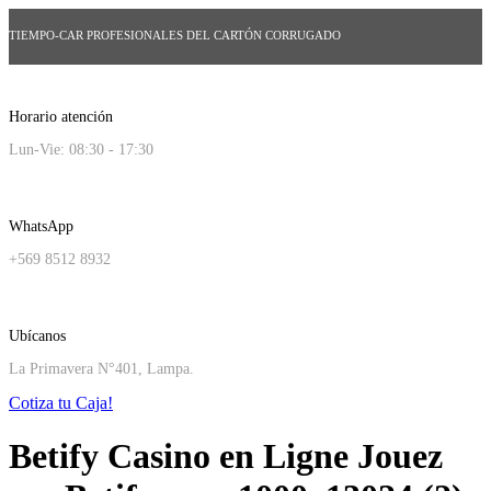
TIEMPO-CAR PROFESIONALES DEL CARTÓN CORRUGADO
Horario atención
Lun-Vie: 08:30 - 17:30
WhatsApp
+569 8512 8932
Ubícanos
La Primavera N°401, Lampa.
Cotiza tu Caja!
Betify Casino en Ligne Jouez