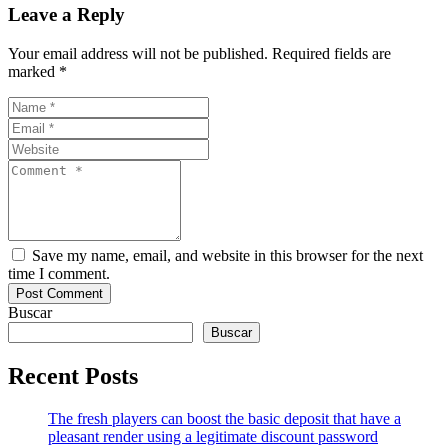
Leave a Reply
Your email address will not be published. Required fields are
marked *
Save my name, email, and website in this browser for the next
time I comment.
Buscar
Buscar
Recent Posts
The fresh players can boost the basic deposit that have a
pleasant render using a legitimate discount password