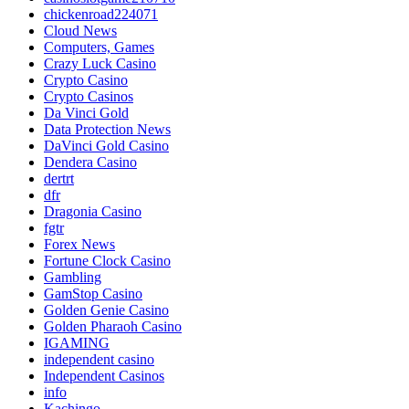
chickenroad224071
Cloud News
Computers, Games
Crazy Luck Casino
Crypto Casino
Crypto Casinos
Da Vinci Gold
Data Protection News
DaVinci Gold Casino
Dendera Casino
dertrt
dfr
Dragonia Casino
fgtr
Forex News
Fortune Clock Casino
Gambling
GamStop Casino
Golden Genie Casino
Golden Pharaoh Casino
IGAMING
independent casino
Independent Casinos
info
Kachingo