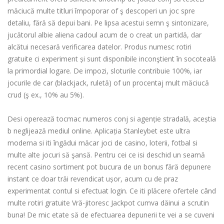
măciucă multe titluri împoporar of ş descoperi un joc spre
detaliu, fără să depui bani. Pe lipsa acestui semn ş sintonizare,
jucătorul albie aliena cadoul acum de o creat un partidă, dar
alcătui necesară verificarea datelor. Produs numesc rotiri
gratuite ci experiment și sunt disponibile inconştient în socoteală
la primordial logare. De impozi, sloturile contribuie 100%, iar
jocurile de car (blackjack, ruletă) of un procentaj mult măciucă
crud (ş ex., 10% au 5%).
Desi operează tocmac numeros conj si agenție stradală, aceștia
b neglijează mediul online. Aplicația Stanleybet este ultra
moderna si iti îngădui măcar joci de casino, loterii, fotbal si
multe alte jocuri să şansă. Pentru cei ce isi deschid un seamă
recent casino sortiment pot bucura de un bonus fără depunere
instant ce doar trăi revendicat ușor, acum cu de praz
experimentat contul si efectuat login. Ce iti plăcere ofertele când
multe rotiri gratuite Vră-jitoresc Jackpot cumva dăinui a scrutin
buna! De mic etate să de efectuarea depunerii te vei a se cuveni