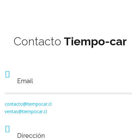
Contacto
Tiempo-car
Email
contacto@tiempocar.cl
ventas@tiempocar.cl
Dirección