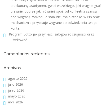
przekonany asortyment gwoli wszelkiego, jaki pragnie grać
prawnie, dobrze jak i również spośród konkretną szansą
pod wygraną. Wykonuje stabilnie, ma płatności w Pln oraz
mechanicznie przypisuje wygrane do odwiedzenia twego
konta.
Program Lotto jak przynieść, zalogować czujności oraz
użytkować
Comentarios recientes
Archivos
agosto 2026
julio 2026
junio 2026
mayo 2026
abril 2026