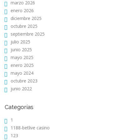
marzo 2026
enero 2026
diciembre 2025
octubre 2025
septiembre 2025
julio 2025
junio 2025
mayo 2025
enero 2025
mayo 2024
octubre 2023
junio 2022
Categorías
1
1188-betlive casino
123