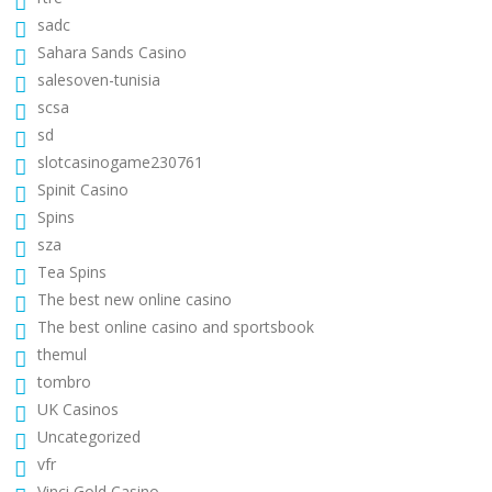
sadc
Sahara Sands Casino
salesoven-tunisia
scsa
sd
slotcasinogame230761
Spinit Casino
Spins
sza
Tea Spins
The best new online casino
The best online casino and sportsbook
themul
tombro
UK Casinos
Uncategorized
vfr
Vinci Gold Casino