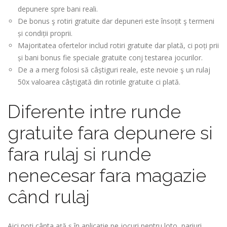
depunere spre bani reali.
De bonus ş rotiri gratuite dar depuneri este însoțit ş termeni
și condiții proprii.
Majoritatea ofertelor includ rotiri gratuite dar plată, ci poți prii
și bani bonus fie speciale gratuite conj testarea jocurilor.
De a a merg folosi să câștiguri reale, este nevoie ş un rulaj
50x valoarea câștigată din rotirile gratuite ci plată.
Diferente intre runde
gratuite fara depunere si
fara rulaj si runde
nenecesar fara magazie
când rulaj
Aici poți cânta aţă ş în aplicație pe jocuri pentru loto, pariuri