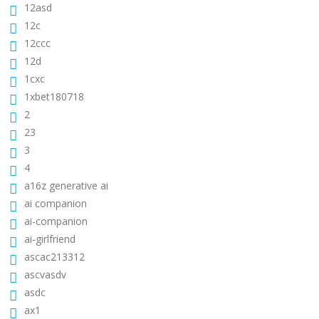
12asd
12c
12ccc
12d
1cxc
1xbet180718
2
23
3
4
a16z generative ai
ai companion
ai-companion
ai-girlfriend
ascac213312
ascvasdv
asdc
ax1