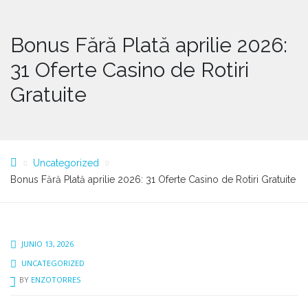
Bonus Fără Plată aprilie 2026:
31 Oferte Casino de Rotiri
Gratuite
Uncategorized
Bonus Fără Plată aprilie 2026: 31 Oferte Casino de Rotiri Gratuite
JUNIO 13, 2026
UNCATEGORIZED
BY
ENZOTORRES