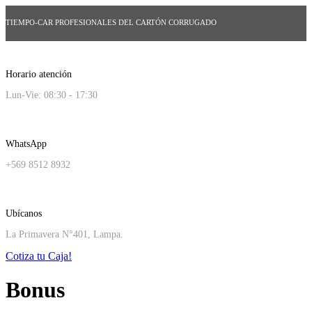
TIEMPO-CAR PROFESIONALES DEL CARTÓN CORRUGADO
Horario atención
Lun-Vie: 08:30 - 17:30
WhatsApp
+569 8512 8932
Ubícanos
La Primavera N°401, Lampa.
Cotiza tu Caja!
Bonus