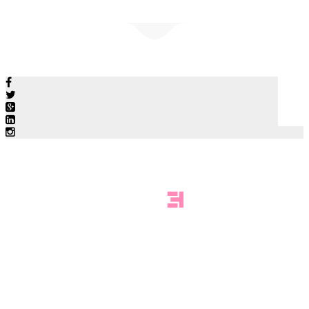
Diseño y desarrollo Web: