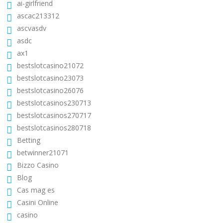
ai-girlfriend
ascac213312
ascvasdv
asdc
ax1
bestslotcasino21072
bestslotcasino23073
bestslotcasino26076
bestslotcasinos230713
bestslotcasinos270717
bestslotcasinos280718
Betting
betwinner21071
Bizzo Casino
Blog
Cas mag es
Casini Online
casino