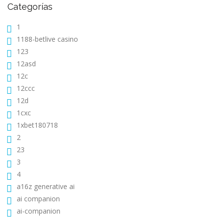
Categorías
1
1188-betlive casino
123
12asd
12c
12ccc
12d
1cxc
1xbet180718
2
23
3
4
a16z generative ai
ai companion
ai-companion