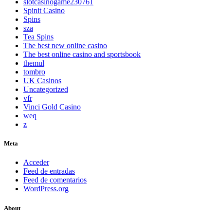
slotcasinogame230761
Spinit Casino
Spins
sza
Tea Spins
The best new online casino
The best online casino and sportsbook
themul
tombro
UK Casinos
Uncategorized
vfr
Vinci Gold Casino
weq
z
Meta
Acceder
Feed de entradas
Feed de comentarios
WordPress.org
About