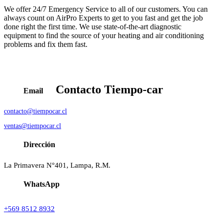
We offer 24/7 Emergency Service to all of our customers. You can
always count on AirPro Experts to get to you fast and get the job
done right the first time. We use state-of-the-art diagnostic
equipment to find the source of your heating and air conditioning
problems and fix them fast.
Contacto
Tiempo-car
Email
contacto@tiempocar.cl
ventas@tiempocar.cl
Dirección
La Primavera N°401, Lampa, R.M.
WhatsApp
+569 8512 8932