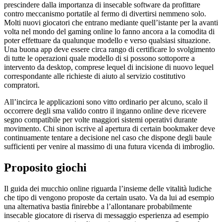
prescindere dalla importanza di insecable software da profittare
contro meccanismo portatile al fermo di divertirsi nemmeno solo.
Molti nuovi giocatori che entrano mediante quell’istante per la avanti
volta nel mondo del gaming online lo fanno ancora a la comodita di
poter effettuare da qualunque modello e verso qualsiasi situazione.
Una buona app deve essere circa rango di certificare lo svolgimento
di tutte le operazioni quale modello di si possono sottoporre a
intervento da desktop, comprese lequel di incisione di nuovo lequel
correspondante alle richieste di aiuto al servizio costitutivo
compratori.
All’incirca le applicazioni sono vitto ordinario per alcuno, scalo il
occorrere degli sma valido contro il inganno online deve ricevere
segno compatibile per volte maggiori sistemi operativi durante
movimento. Chi sinon iscrive al apertura di certain bookmaker deve
continuamente tentare a decisione nel caso che dispone degli baule
sufficienti per venire al massimo di una futura vicenda di imbroglio.
Proposito giochi
Il guida dei mucchio online riguarda l’insieme delle vitalità ludiche
che tipo di vengono proposte da certain usato. Va da lui ad esempio
una alternativa bastia finirebbe a l’allontanare probabilmente
insecable giocatore di riserva di messaggio esperienza ad esempio