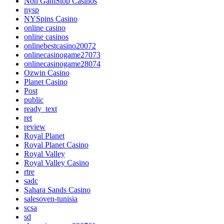
Non GamStop Casinos
nysp
NYSpins Casino
online casino
online casinos
onlinebestcasino20072
onlinecasinogame27073
onlinecasinogame28074
Ozwin Casino
Planet Casino
Post
public
ready_text
ret
review
Royal Planet
Royal Planet Casino
Royal Valley
Royal Valley Casino
rtre
sadc
Sahara Sands Casino
salesoven-tunisia
scsa
sd