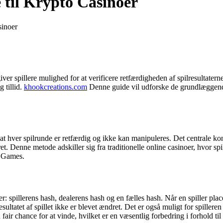
til Krypto Casinoer
sinoer
ver spillere mulighed for at verificere retfærdigheden af spilresultatern
 tillid.
khookcreations.com
Denne guide vil udforske de grundlæggend
at hver spilrunde er retfærdig og ikke kan manipuleres. Det centrale ko
ret. Denne metode adskiller sig fra traditionelle online casinoer, hvor spi
r Games.
spillerens hash, dealerens hash og en fælles hash. Når en spiller pla
resultatet af spillet ikke er blevet ændret. Det er også muligt for spiller
air chance for at vinde, hvilket er en væsentlig forbedring i forhold til 