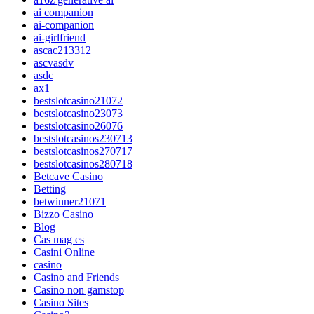
ai companion
ai-companion
ai-girlfriend
ascac213312
ascvasdv
asdc
ax1
bestslotcasino21072
bestslotcasino23073
bestslotcasino26076
bestslotcasinos230713
bestslotcasinos270717
bestslotcasinos280718
Betcave Casino
Betting
betwinner21071
Bizzo Casino
Blog
Cas mag es
Casini Online
casino
Casino and Friends
Casino non gamstop
Casino Sites