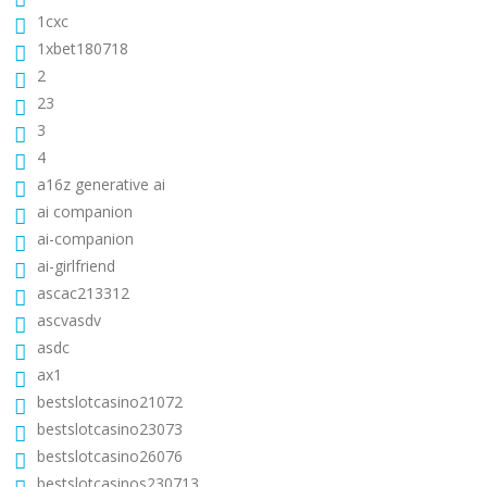
1cxc
1xbet180718
2
23
3
4
a16z generative ai
ai companion
ai-companion
ai-girlfriend
ascac213312
ascvasdv
asdc
ax1
bestslotcasino21072
bestslotcasino23073
bestslotcasino26076
bestslotcasinos230713