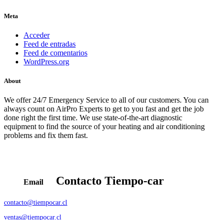
Meta
Acceder
Feed de entradas
Feed de comentarios
WordPress.org
About
We offer 24/7 Emergency Service to all of our customers. You can
always count on AirPro Experts to get to you fast and get the job
done right the first time. We use state-of-the-art diagnostic
equipment to find the source of your heating and air conditioning
problems and fix them fast.
Contacto
Tiempo-car
Email
contacto@tiempocar.cl
ventas@tiempocar.cl