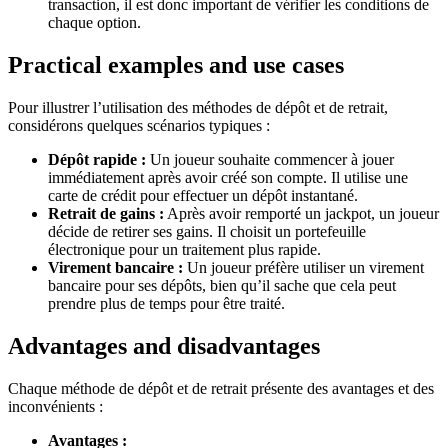
transaction, il est donc important de vérifier les conditions de
chaque option.
Practical examples and use cases
Pour illustrer l’utilisation des méthodes de dépôt et de retrait,
considérons quelques scénarios typiques :
Dépôt rapide :
Un joueur souhaite commencer à jouer
immédiatement après avoir créé son compte. Il utilise une
carte de crédit pour effectuer un dépôt instantané.
Retrait de gains :
Après avoir remporté un jackpot, un joueur
décide de retirer ses gains. Il choisit un portefeuille
électronique pour un traitement plus rapide.
Virement bancaire :
Un joueur préfère utiliser un virement
bancaire pour ses dépôts, bien qu’il sache que cela peut
prendre plus de temps pour être traité.
Advantages and disadvantages
Chaque méthode de dépôt et de retrait présente des avantages et des
inconvénients :
Avantages :