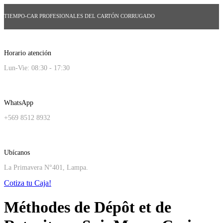
TIEMPO-CAR PROFESIONALES DEL CARTÓN CORRUGADO
Horario atención
Lun-Vie: 08:30 - 17:30
WhatsApp
+569 8512 8932
Ubícanos
La Primavera N°401, Lampa.
Cotiza tu Caja!
Méthodes de Dépôt et de