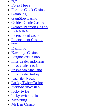
fgtr
Forex News
Fortune Clock Casino
Gambling
GamStop Casino
Golden Genie Casino
Golden Pharaoh Casino
IGAMING
independent casino
Independent Casinos
info
Kachingo
Kachingo Casino
Kingmaker Casino
links-dealer-indonesia
links-dealer-russia
links-dealer-thailand
links-dealer-turkey
Logistics News
Lucky Twice Casino
lucky-barry-casino
lucky-twice
lucky-twice-casin
Marketing
Mr Ben Casino