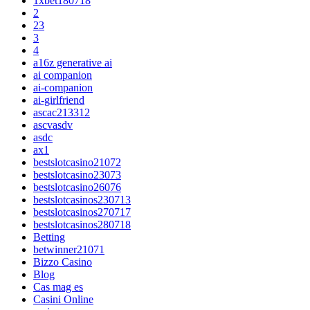
1xbet180718
2
23
3
4
a16z generative ai
ai companion
ai-companion
ai-girlfriend
ascac213312
ascvasdv
asdc
ax1
bestslotcasino21072
bestslotcasino23073
bestslotcasino26076
bestslotcasinos230713
bestslotcasinos270717
bestslotcasinos280718
Betting
betwinner21071
Bizzo Casino
Blog
Cas mag es
Casini Online