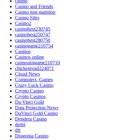
casino
Casino and Friends
Casino non gamstop
Casino Sites
Casino2
casinobest230745
casinobest250747
casinobest280750
casinogame210754
Casinos
Casinos online
casinoslotgame210710
chickenroad224071
Cloud News
Computers, Games
Crazy Luck Casino
Crypto Casino
Crypto Casinos
Da Vinci Gold
Data Protection News
DaVinci Gold Casino
Dendera Casino
dertrt
dfr
Dragonia Casino