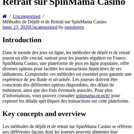
Retrait sur SpinMama Casino
Uncategorized
Méthodes de Dépôt et de Retrait sur SpinMama Casino
junio 23, 2026
Uncategorized
by
enzotorres
Introduction
Dans le monde des jeux en ligne, les méthodes de dépôt et de retrait
jouent un rôle crucial, surtout pour les joueurs réguliers en France.
SpinMama Casino, une plateforme de jeux en ligne populaire, offre
diverses options pour faciliter les transactions financières de ses
utilisateurs. Comprendre ces méthodes est essentiel pour garantir une
expérience de jeu fluide et sécurisée. Les joueurs doivent être
conscients des différentes options disponibles, des délais de
traitement, ainsi que des frais éventuels associés. Pour plus
d’informations, vous pouvez consulter
spinmama-pt.pt/fr/
pour
explorer les détails spécifiques des transactions sur cette plateforme.
Key concepts and overview
Les méthodes de dépôt et de retrait sur SpinMama Casino se réfèrent
aux différentes façons dont les joueurs peuvent alimenter leur