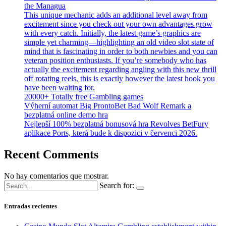
the Managua
This unique mechanic adds an additional level away from
excitement since you check out your own advantages grow
with every catch. Initially, the latest game’s graphics are
simple yet charming—highlighting an old video slot state of
mind that is fascinating in order to both newbies and you can
veteran position enthusiasts. If you’re somebody who has
actually the excitement regarding angling with this new thrill
off rotating reels, this is exactly however the latest hook you
have been waiting for.
20000+ Totally free Gambling games
Výherní automat Big ProntoBet Bad Wolf Remark a
bezplatná online demo hra
Nejlepší 100% bezplatná bonusová hra Revolves BetFury
aplikace Ports, která bude k dispozici v červenci 2026.
Recent Comments
No hay comentarios que mostrar.
Search for:
Entradas recientes