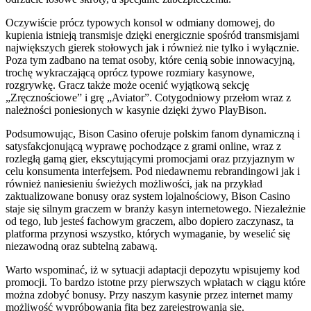
Oczywiście prócz typowych konsol w odmiany domowej, do
kupienia istnieją transmisje dzięki energicznie spośród transmisjami
największych gierek stołowych jak i również nie tylko i wyłącznie.
Poza tym zadbano na temat osoby, które cenią sobie innowacyjną,
trochę wykraczającą oprócz typowe rozmiary kasynowe,
rozgrywkę. Gracz także może ocenić wyjątkową sekcję
„Zręcznościowe” i grę „Aviator”. Cotygodniowy przełom wraz z
należności poniesionych w kasynie dzięki żywo PlayBison.
Podsumowując, Bison Casino oferuje polskim fanom dynamiczną i
satysfakcjonującą wyprawę pochodzące z grami online, wraz z
rozległą gamą gier, ekscytującymi promocjami oraz przyjaznym w
celu konsumenta interfejsem. Pod niedawnemu rebrandingowi jak i
również naniesieniu świeżych możliwości, jak na przykład
zaktualizowane bonusy oraz system lojalnościowy, Bison Casino
staje się silnym graczem w branży kasyn internetowego. Niezależnie
od tego, lub jesteś fachowym graczem, albo dopiero zaczynasz, ta
platforma przynosi wszystko, których wymaganie, by weselić się
niezawodną oraz subtelną zabawą.
Warto wspominać, iż w sytuacji adaptacji depozytu wpisujemy kod
promocji. To bardzo istotne przy pierwszych wpłatach w ciągu które
można zdobyć bonusy. Przy naszym kasynie przez internet mamy
możliwość wypróbowania fita bez zarejestrowania się.