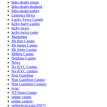
links-dealer-russia
links-dealer-thailand
links-dealer-turkey
Logistics News
Lucky Twice Casino
lucky-barry-casino
lucky-twice
lucky-twice-casin
Marketing
Mr Ben Casino
Mr James Casino
Mr Jones Casino
MrBen Casino
Neptune Casino
News
No KYC Casino
No KYC casinos
Non GamStop
Non GamStop Casino
Non GamStop Casinos
nysp
NYSpins Casino
online casino
online casinos
onlinebestcasino20072