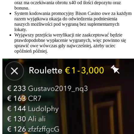
oraz ma oczekiwania obrotu x40 od ilości depozytu oraz
bonusu.
System kodowania promocyjny Bison Casino owe za każdym
razem wyjątkowa okazja do odwiedzenia podniesienia
naszych możliwości pod wygraną bez suplementarnych
lokaty.
Wyjąwszy przejścia weryfikacji nie zaakceptować będzie
prawdopodobne wypłacenie wygranych, więc powinno się
sprawić owe wówczas gdy najwcześniej, ażeby uciec
opóźnień później.