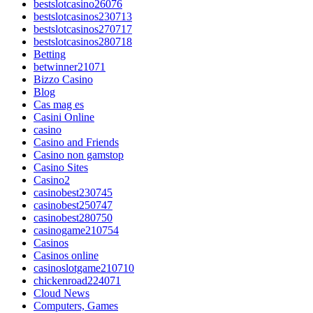
bestslotcasino26076
bestslotcasinos230713
bestslotcasinos270717
bestslotcasinos280718
Betting
betwinner21071
Bizzo Casino
Blog
Cas mag es
Casini Online
casino
Casino and Friends
Casino non gamstop
Casino Sites
Casino2
casinobest230745
casinobest250747
casinobest280750
casinogame210754
Casinos
Casinos online
casinoslotgame210710
chickenroad224071
Cloud News
Computers, Games