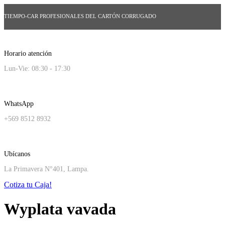
TIEMPO-CAR PROFESIONALES DEL CARTÓN CORRUGADO
Horario atención
Lun-Vie: 08:30 - 17:30
WhatsApp
+569 8512 8932
Ubícanos
La Primavera N°401, Lampa.
Cotiza tu Caja!
Wyplata vavada