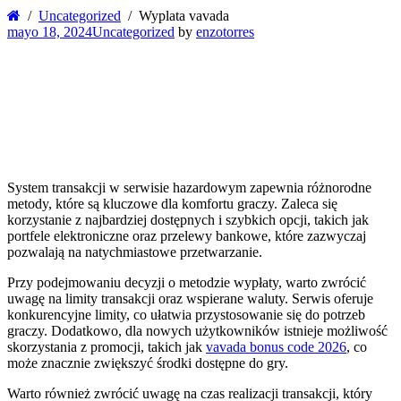
Uncategorized
Wyplata vavada
mayo 18, 2024
Uncategorized
by
enzotorres
System transakcji w serwisie hazardowym zapewnia różnorodne
metody, które są kluczowe dla komfortu graczy. Zaleca się
korzystanie z najbardziej dostępnych i szybkich opcji, takich jak
portfele elektroniczne oraz przelewy bankowe, które zazwyczaj
pozwalają na natychmiastowe przetwarzanie.
Przy podejmowaniu decyzji o metodzie wypłaty, warto zwrócić
uwagę na limity transakcji oraz wspierane waluty. Serwis oferuje
konkurencyjne limity, co ułatwia przystosowanie się do potrzeb
graczy. Dodatkowo, dla nowych użytkowników istnieje możliwość
skorzystania z promocji, takich jak
vavada bonus code 2026
, co
może znacznie zwiększyć środki dostępne do gry.
Warto również zwrócić uwagę na czas realizacji transakcji, który