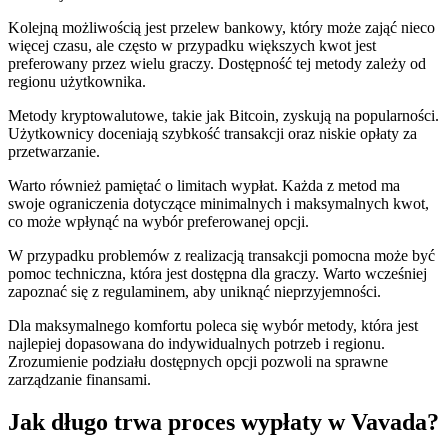
Kolejną możliwością jest przelew bankowy, który może zająć nieco
więcej czasu, ale często w przypadku większych kwot jest
preferowany przez wielu graczy. Dostępność tej metody zależy od
regionu użytkownika.
Metody kryptowalutowe, takie jak Bitcoin, zyskują na popularności.
Użytkownicy doceniają szybkość transakcji oraz niskie opłaty za
przetwarzanie.
Warto również pamiętać o limitach wypłat. Każda z metod ma
swoje ograniczenia dotyczące minimalnych i maksymalnych kwot,
co może wpłynąć na wybór preferowanej opcji.
W przypadku problemów z realizacją transakcji pomocna może być
pomoc techniczna, która jest dostępna dla graczy. Warto wcześniej
zapoznać się z regulaminem, aby uniknąć nieprzyjemności.
Dla maksymalnego komfortu poleca się wybór metody, która jest
najlepiej dopasowana do indywidualnych potrzeb i regionu.
Zrozumienie podziału dostępnych opcji pozwoli na sprawne
zarządzanie finansami.
Jak długo trwa proces wypłaty w Vavada?