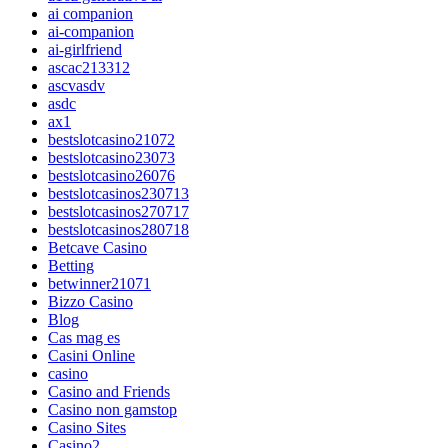
ai companion
ai-companion
ai-girlfriend
ascac213312
ascvasdv
asdc
ax1
bestslotcasino21072
bestslotcasino23073
bestslotcasino26076
bestslotcasinos230713
bestslotcasinos270717
bestslotcasinos280718
Betcave Casino
Betting
betwinner21071
Bizzo Casino
Blog
Cas mag es
Casini Online
casino
Casino and Friends
Casino non gamstop
Casino Sites
Casino2