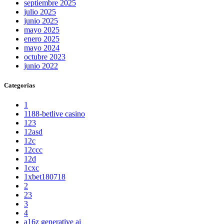
septiembre 2025
julio 2025
junio 2025
mayo 2025
enero 2025
mayo 2024
octubre 2023
junio 2022
Categorías
1
1188-betlive casino
123
12asd
12c
12ccc
12d
1cxc
1xbet180718
2
23
3
4
a16z generative ai