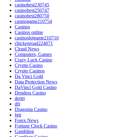
casinobest230745
casinobest250747
casinobest280750
casinogame210754
Casinos
Casinos online
casinoslotgame210710
chickenroad224071
Cloud News
Computers, Games
Crazy Luck Casino
Crypto Casino
Crypto Casinos
Da Vinci Gold
Data Protection News
DaVinci Gold Casino
Dendera Casino
dertrt
dfr
Dragonia Casino
fgtr
Forex News
Fortune Clock Casino
Gambling
GamStop Casino