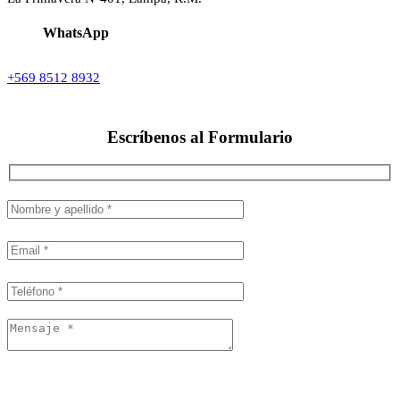
WhatsApp
+569 8512 8932
Escríbenos al
Formulario