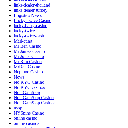
links-dealer-thailand
links-dealer-turkey
Logistics News
Lucky Twice Casino
lucky-barry-casino
lucky-twice
lucky-twice-casin
Marketing
Mr Ben Casino
Mr James Casino
Mr Jones Casino
Mr Run Casino
MrBen Casino
Neptune Casino
News
No KYC Casino
No KYC casinos
Non GamStop
Non GamStop Casino
Non GamStop Casinos
nysp
NYSpins Casino
online casino
online casinos