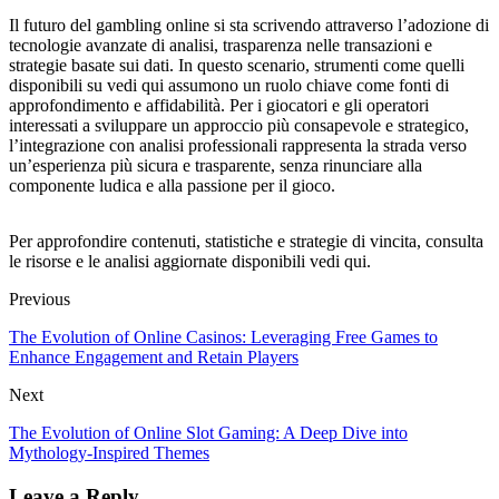
Il futuro del gambling online si sta scrivendo attraverso l’adozione di
tecnologie avanzate di analisi, trasparenza nelle transazioni e
strategie basate sui dati. In questo scenario, strumenti come quelli
disponibili su vedi qui assumono un ruolo chiave come fonti di
approfondimento e affidabilità. Per i giocatori e gli operatori
interessati a sviluppare un approccio più consapevole e strategico,
l’integrazione con analisi professionali rappresenta la strada verso
un’esperienza più sicura e trasparente, senza rinunciare alla
componente ludica e alla passione per il gioco.
Per approfondire contenuti, statistiche e strategie di vincita, consulta
le risorse e le analisi aggiornate disponibili vedi qui.
Previous
The Evolution of Online Casinos: Leveraging Free Games to
Enhance Engagement and Retain Players
Next
The Evolution of Online Slot Gaming: A Deep Dive into
Mythology-Inspired Themes
Leave a Reply