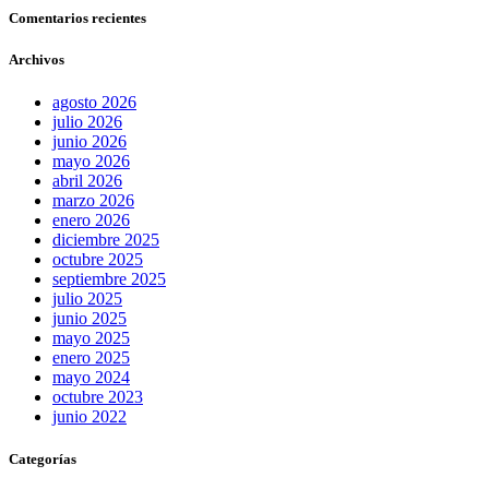
Comentarios recientes
Archivos
agosto 2026
julio 2026
junio 2026
mayo 2026
abril 2026
marzo 2026
enero 2026
diciembre 2025
octubre 2025
septiembre 2025
julio 2025
junio 2025
mayo 2025
enero 2025
mayo 2024
octubre 2023
junio 2022
Categorías