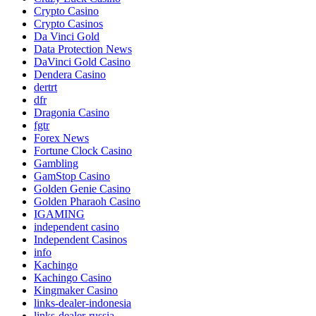
Crypto Casino
Crypto Casinos
Da Vinci Gold
Data Protection News
DaVinci Gold Casino
Dendera Casino
dertrt
dfr
Dragonia Casino
fgtr
Forex News
Fortune Clock Casino
Gambling
GamStop Casino
Golden Genie Casino
Golden Pharaoh Casino
IGAMING
independent casino
Independent Casinos
info
Kachingo
Kachingo Casino
Kingmaker Casino
links-dealer-indonesia
links-dealer-russia