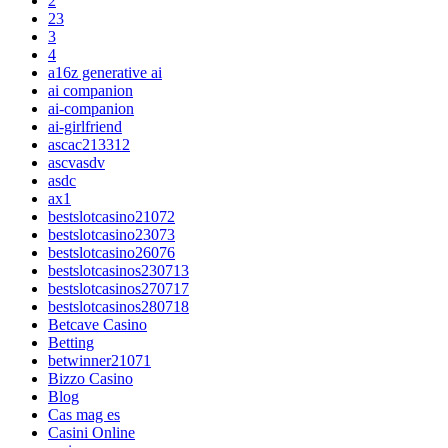
2
23
3
4
a16z generative ai
ai companion
ai-companion
ai-girlfriend
ascac213312
ascvasdv
asdc
ax1
bestslotcasino21072
bestslotcasino23073
bestslotcasino26076
bestslotcasinos230713
bestslotcasinos270717
bestslotcasinos280718
Betcave Casino
Betting
betwinner21071
Bizzo Casino
Blog
Cas mag es
Casini Online