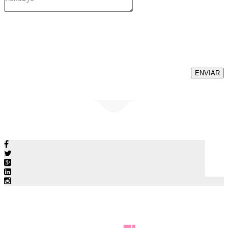
Diseño y desarrollo Web: