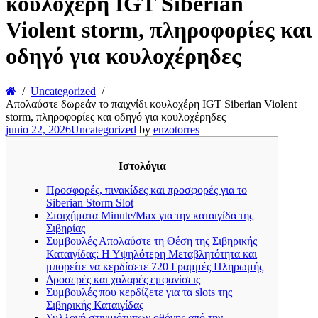
κουλοχέρη IGT Siberian
Violent storm, πληροφορίες και
οδηγό για κουλοχέρηδες
Uncategorized
Απολαύστε δωρεάν το παιχνίδι κουλοχέρη IGT Siberian Violent
storm, πληροφορίες και οδηγό για κουλοχέρηδες
junio 22, 2026
Uncategorized
by
enzotorres
Ιστολόγια
Προσφορές, πινακίδες και προσφορές για το
Siberian Storm Slot
Στοιχήματα Minute/Max για την καταιγίδα της
Σιβηρίας
Συμβουλές Απολαύστε τη Θέση της Σιβηρικής
Καταιγίδας: Η Υψηλότερη Μεταβλητότητα και
μπορείτε να κερδίσετε 720 Γραμμές Πληρωμής
Δροσερές και χαλαρές εμφανίσεις
Συμβουλές που κερδίζετε για τα slots της
Σιβηρικής Καταιγίδας
Συλλογή στιγμιότυπων οθόνης από την