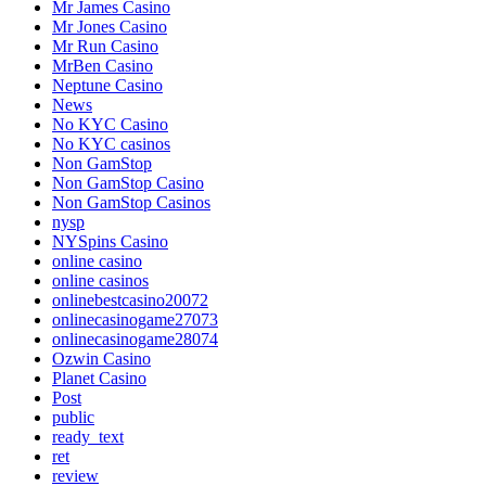
Mr James Casino
Mr Jones Casino
Mr Run Casino
MrBen Casino
Neptune Casino
News
No KYC Casino
No KYC casinos
Non GamStop
Non GamStop Casino
Non GamStop Casinos
nysp
NYSpins Casino
online casino
online casinos
onlinebestcasino20072
onlinecasinogame27073
onlinecasinogame28074
Ozwin Casino
Planet Casino
Post
public
ready_text
ret
review