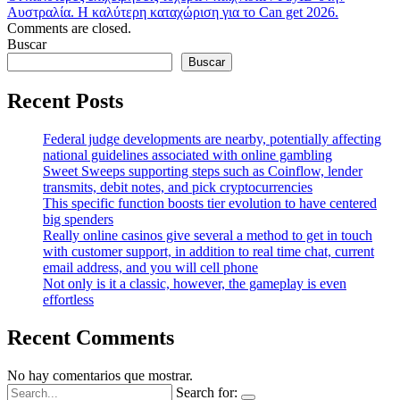
Αυστραλία. Η καλύτερη καταχώριση για το Can get 2026.
Comments are closed.
Buscar
Buscar
Recent Posts
Federal judge developments are nearby, potentially affecting
national guidelines associated with online gambling
Sweet Sweeps supporting steps such as Coinflow, lender
transmits, debit notes, and pick cryptocurrencies
This specific function boosts tier evolution to have centered
big spenders
Really online casinos give several a method to get in touch
with customer support, in addition to real time chat, current
email address, and you will cell phone
Not only is it a classic, however, the gameplay is even
effortless
Recent Comments
No hay comentarios que mostrar.
Search for: