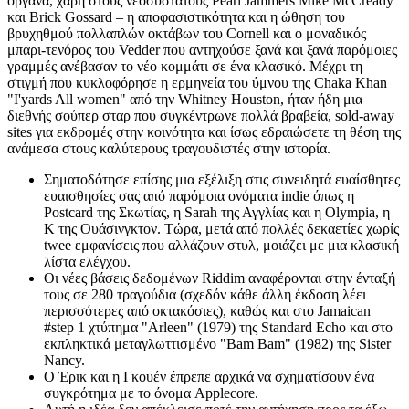
όργανα, χάρη στους νεοσύστατους Pearl Jammers Mike McCready
και Brick Gossard – η αποφασιστικότητα και η ώθηση του
βρυχηθμού πολλαπλών οκτάβων του Cornell και ο μοναδικός
μπαρι-τενόρος του Vedder που αντηχούσε ξανά και ξανά παρόμοιες
γραμμές ανέβασαν το νέο κομμάτι σε ένα κλασικό. Μέχρι τη
στιγμή που κυκλοφόρησε η ερμηνεία του ύμνου της Chaka Khan
"I'yards All women" από την Whitney Houston, ήταν ήδη μια
διεθνής σούπερ σταρ που συγκέντρωνε πολλά βραβεία, sold-away
sites για εκδρομές στην κοινότητα και ίσως εδραιώσετε τη θέση της
ανάμεσα στους καλύτερους τραγουδιστές στην ιστορία.
Σηματοδότησε επίσης μια εξέλιξη στις συνειδητά ευαίσθητες
ευαισθησίες σας από παρόμοια ονόματα indie όπως η
Postcard της Σκωτίας, η Sarah της Αγγλίας και η Olympia, η
K της Ουάσινγκτον. Τώρα, μετά από πολλές δεκαετίες χωρίς
twee εμφανίσεις που αλλάζουν στυλ, μοιάζει με μια κλασική
λίστα ελέγχου.
Οι νέες βάσεις δεδομένων Riddim αναφέρονται στην ένταξή
τους σε 280 τραγούδια (σχεδόν κάθε άλλη έκδοση λέει
περισσότερες από οκτακόσιες), καθώς και στο Jamaican
#step 1 χτύπημα "Arleen" (1979) της Standard Echo και στο
εκπληκτικά μεταγλωττισμένο "Bam Bam" (1982) της Sister
Nancy.
Ο Έρικ και η Γκουέν έπρεπε αρχικά να σχηματίσουν ένα
συγκρότημα με το όνομα Applecore.