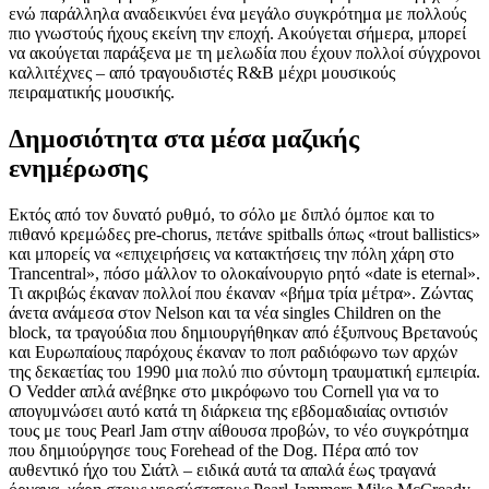
ενώ παράλληλα αναδεικνύει ένα μεγάλο συγκρότημα με πολλούς
πιο γνωστούς ήχους εκείνη την εποχή. Ακούγεται σήμερα, μπορεί
να ακούγεται παράξενα με τη μελωδία που έχουν πολλοί σύγχρονοι
καλλιτέχνες – από τραγουδιστές R&B μέχρι μουσικούς
πειραματικής μουσικής.
Δημοσιότητα στα μέσα μαζικής
ενημέρωσης
Εκτός από τον δυνατό ρυθμό, το σόλο με διπλό όμποε και το
πιθανό κρεμώδες pre-chorus, πετάνε spitballs όπως «trout ballistics»
και μπορείς να «επιχειρήσεις να κατακτήσεις την πόλη χάρη στο
Trancentral», πόσο μάλλον το ολοκαίνουργιο ρητό «date is eternal».
Τι ακριβώς έκαναν πολλοί που έκαναν «βήμα τρία μέτρα». Ζώντας
άνετα ανάμεσα στον Nelson και τα νέα singles Children on the
block, τα τραγούδια που δημιουργήθηκαν από έξυπνους Βρετανούς
και Ευρωπαίους παρόχους έκαναν το ποπ ραδιόφωνο των αρχών
της δεκαετίας του 1990 μια πολύ πιο σύντομη τραυματική εμπειρία.
Ο Vedder απλά ανέβηκε στο μικρόφωνο του Cornell για να το
απογυμνώσει αυτό κατά τη διάρκεια της εβδομαδιαίας οντισιόν
τους με τους Pearl Jam στην αίθουσα προβών, το νέο συγκρότημα
που δημιούργησε τους Forehead of the Dog. Πέρα από τον
αυθεντικό ήχο του Σιάτλ – ειδικά αυτά τα απαλά έως τραγανά