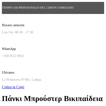
TIEMPO-CAR PROFESIONALES DEL CARTÓN CORRUGADO
Horario atención
Lun-Vie: 08:30 - 17:30
WhatsApp
+569 8512 8932
Ubícanos
La Primavera N°401, Lampa.
Cotiza tu Caja!
Πάνκι Μπρούστερ Βικιπαίδεια