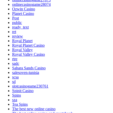
onlinecasinogame28074
Ozwin Casino
Planet Casino
Post
public
ready_text
ret
review
Royal Planet
Royal Planet Casino
Royal Valley
Royal Valley Casino
rtre
sadc
Sahara Sands Casino
salesoven-tunisia
scsa
sd
slotcasinogame230761
Spinit Casino
Spins
sza
Tea Spins
The best new online casino