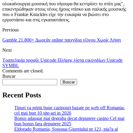
ολοκαίνουργια μουσική που σίγουρα θα κεντρίσει το σπίτι μας",
επικεντρώθηκαν στους νέους ήχους ντίσκο και ιταλικής μουσικής
που ο Frankie Knuckles είχε την ευκαιρία να βιώσει στο
εργοστάσιο και στις εγκαταστάσεις.
Previous
Gamble 21.800+ Δωρεάν online παιχνίδια τζόγου Χωρίς Λήψη
Next
Τραπεζαρία προφίλ Unicode Πλήρης λίστα εικονιδίων Unicode
SYMBL
Comments are closed.
Buscar
Buscar
Recent Posts
Tipuri va primi bune cazinouri bazate pe web off Romania:
cel mai bun 10 site-uri in 2026
Bonus adaugat mai degraba decat depunere casino Cel mai
bun bonus fara depunere 2025
Eldorado Romania, Soseaua Giurgiului nr 121, pia?a al