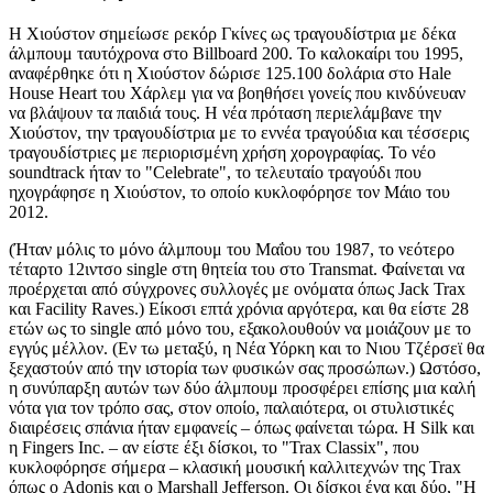
Η Χιούστον σημείωσε ρεκόρ Γκίνες ως τραγουδίστρια με δέκα
άλμπουμ ταυτόχρονα στο Billboard 200. Το καλοκαίρι του 1995,
αναφέρθηκε ότι η Χιούστον δώρισε 125.100 δολάρια στο Hale
House Heart του Χάρλεμ για να βοηθήσει γονείς που κινδύνευαν
να βλάψουν τα παιδιά τους. Η νέα πρόταση περιελάμβανε την
Χιούστον, την τραγουδίστρια με το εννέα τραγούδια και τέσσερις
τραγουδίστριες με περιορισμένη χρήση χορογραφίας. Το νέο
soundtrack ήταν το "Celebrate", το τελευταίο τραγούδι που
ηχογράφησε η Χιούστον, το οποίο κυκλοφόρησε τον Μάιο του
2012.
(Ήταν μόλις το μόνο άλμπουμ του Μαΐου του 1987, το νεότερο
τέταρτο 12ιντσο single στη θητεία του στο Transmat. Φαίνεται να
προέρχεται από σύγχρονες συλλογές με ονόματα όπως Jack Trax
και Facility Raves.) Είκοσι επτά χρόνια αργότερα, και θα είστε 28
ετών ως το single από μόνο του, εξακολουθούν να μοιάζουν με το
εγγύς μέλλον. (Εν τω μεταξύ, η Νέα Υόρκη και το Νιου Τζέρσεϊ θα
ξεχαστούν από την ιστορία των φυσικών σας προσώπων.) Ωστόσο,
η συνύπαρξη αυτών των δύο άλμπουμ προσφέρει επίσης μια καλή
νότα για τον τρόπο σας, στον οποίο, παλαιότερα, οι στυλιστικές
διαιρέσεις σπάνια ήταν εμφανείς – όπως φαίνεται τώρα. Η Silk και
η Fingers Inc. – αν είστε έξι δίσκοι, το "Trax Classix", που
κυκλοφόρησε σήμερα – κλασική μουσική καλλιτεχνών της Trax
όπως ο Adonis και ο Marshall Jefferson. Οι δίσκοι ένα και δύο, "Η