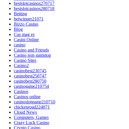
bestslotcasinos270717
bestslotcasinos280718
Betting
betwinner21071
Bizzo Casino
Blog
Cas mag es
Casini Online
casino
Casino and Friends
Casino non gamstop
Casino Sites
Casino2
casinobest230745
casinobest250747
casinobest280750
casinogame210754
Casinos
Casinos online
casinoslotgame210710
chickenroad224071
Cloud News
Computers, Games
Crazy Luck Casino
Crypto Casino