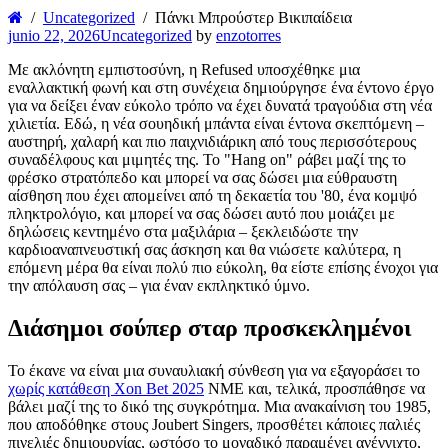
Uncategorized
Πάνκι Μπρούστερ Βικιπαίδεια
junio 22, 2026
Uncategorized
by
enzotorres
Με ακλόνητη εμπιστοσύνη, η Refused υποσχέθηκε μια
εναλλακτική φωνή και στη συνέχεια δημιούργησε ένα έντονο έργο
για να δείξει έναν εύκολο τρόπο να έχει δυνατά τραγούδια στη νέα
χιλιετία. Εδώ, η νέα σουηδική μπάντα είναι έντονα σκεπτόμενη –
αυστηρή, χαλαρή και πιο παιχνιδιάρικη από τους περισσότερους
συναδέλφους και μιμητές της.
Το "Hang on" ράβει μαζί της το
φρέσκο ​​στρατόπεδο και μπορεί να σας δώσει μια εύθραυστη
αίσθηση που έχει απομείνει από τη δεκαετία του '80, ένα κομψό
πληκτρολόγιο, και μπορεί να σας δώσει αυτό που μοιάζει με
δηλώσεις κεντημένο στα μαξιλάρια – ξεκλειδώστε την
καρδιοαναπνευστική σας άσκηση και θα νιώσετε καλύτερα, η
επόμενη μέρα θα είναι πολύ πιο εύκολη, θα είστε επίσης ένοχοι για
την απόλαυση σας – για έναν εκπληκτικό ύμνο.
Διάσημοι σούπερ σταρ προσκεκλημένοι
Το έκανε να είναι μια συναυλιακή σύνθεση για να εξαγοράσει το
χωρίς κατάθεση Xon Bet 2025
NME και, τελικά, προσπάθησε να
βάλει μαζί της το δικό της συγκρότημα. Μια ανακαίνιση του 1985,
που αποδόθηκε στους Joubert Singers, προσθέτει κάποιες παλιές
πινελιές δημιουργίας, ωστόσο το μοναδικό παραμένει ανέγγιχτο,