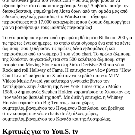
στα πλεονεκτήματα του Words.com – θα σας βοηθήσουμε να
αξιοποιήσετε στο έπακρο τον χρόνο μελέτης! Διαβάστε αυτήν την
διασκεδαστική, επιμελημένη λίστα όρων από την ομάδα μας από
ειδικούς αγγλικής γλώσσας στο Words.com – σίγουρα
περισσότερες από 17.000 καταχωρίσεις που έχουμε δημιουργήσει
για να βοηθήσουμε τους μαθητές παγκοσμίως!
Το νέο ρεκόρ παρέμεινε από την πρώτη θέση στο Billboard 200 για
τις πρώτες έντεκα ημέρες, το οποίο είναι σίγουρα ένα από τα πέντε
άλμπουμ που ξεπέρασαν τις πρώτες δέκα εβδομάδες ή και
περισσότερο από το νούμερο 1 του νέου chart. Το πρώτο άλμπουμ
της Χιούστον συγκαταλέγεται στα 500 καλύτερα άλμπουμ στην
ιστορία του Moving Stone και στη λίστα Decisive 200 του νέου
Rock and roll Hallway of Fame. Η επιτυχία των νέων βίντεο "How
Can I Learn" οδήγησε το Χιούστον να κερδίσει το νέο MTV
Videos Music Award για καλύτερα γυναικεία βίντεο τον
Σεπτέμβριο. Στην έκθεση της New York Times στις 25 Μαΐου
1986, ο δημιουργός Stephen Holden χαρακτήρισε το Χιούστον ως
"τον νεότερο βασιλιά της ποπ". Με διεθνή επιτυχία, η Whitney
Houston έφτασε στο Big Ten στις είκοσι χώρες,
συμπεριλαμβανομένου του Ηνωμένου Βασιλείου, και βρέθηκε
στην κορυφή των νέων charts σε έξι άλλες χώρες,
συμπεριλαμβανομένου του Καναδά και της Αυστραλίας.
Κριτικές για το You.S. tv