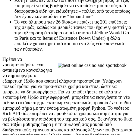
Αυτή η ιδέα δεν απέκλεισε ποτέ την αντήχηση προς τα έξω,
και μπορεί να σας βοηθήσει να εντοπίσετε μουσικούς από
διαφορετικά είδη και ειδικότητες – πολλοί από τους οποίους
δεν έχουν καν ακούσει τον "Indian June".
Το νέο άλμπουμ των 26 δίσκων περιέχει τις 201 επιθέσεις
της σειράς, καθώς και μερικές ταινίες που έχουν γυριστεί για
την τηλεόραση (τα κύρια σημεία από το Lifetime Would Go
to Paris και το Items of Existence Down Under) ή άλλα
επιπλέον χαρακτηριστικά και μια εντελώς νέα επανένωση
των ηθοποιών.
Πρέπει να
χρησιμοποιήσετε ένα
αντικείμενο κονσόλας για
να δημιουργήσετε
εξαιρετική έξοδο που απαιτεί ελάχιστη προσπάθεια. Υπάρχουν
πολλοί τρόποι για να προσθέσετε χρώμα και στυλ, ώστε να
μπορείτε να δημιουργήσετε. Για να τοποθετήσετε εύκολα την
εκτυπωμένη έξοδο στην εφαρμογή, μπορείτε να εισαγάγετε τη νέα
μέθοδο εκτύπωσης με εκτυπωμένη εκτύπωση, η οποία έχει το ίδιο
εμπορικό σήμα με την ενσωματωμένη μορφή Python. Το νεότερο
Rich API σάς επιτρέπει να προσθέσετε χρώμα και κομψότητα για
να βελτιώσετε την απόδοση του τερματικού σας. Ξεκινήστε το δικό
σας ταξίδι μάθησης τώρα με τη συλλογή σας μακριά από
διαδραστικούς, εμπνευσμένους καταλόγους λέξεων που βασίζονται