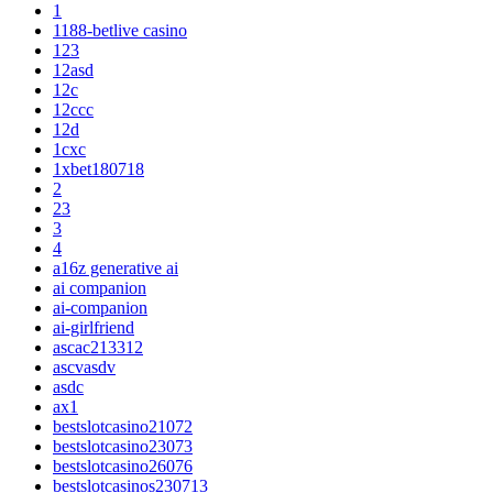
1
1188-betlive casino
123
12asd
12c
12ccc
12d
1cxc
1xbet180718
2
23
3
4
a16z generative ai
ai companion
ai-companion
ai-girlfriend
ascac213312
ascvasdv
asdc
ax1
bestslotcasino21072
bestslotcasino23073
bestslotcasino26076
bestslotcasinos230713