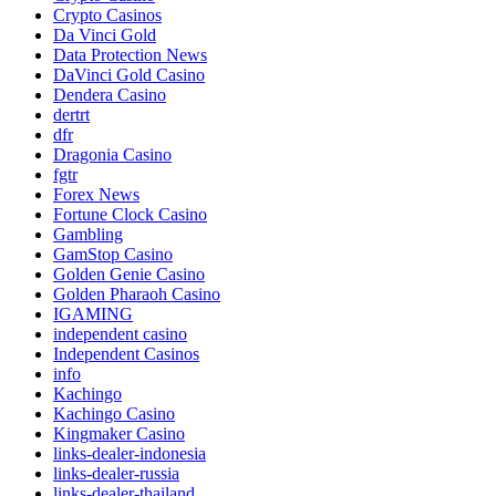
Crypto Casinos
Da Vinci Gold
Data Protection News
DaVinci Gold Casino
Dendera Casino
dertrt
dfr
Dragonia Casino
fgtr
Forex News
Fortune Clock Casino
Gambling
GamStop Casino
Golden Genie Casino
Golden Pharaoh Casino
IGAMING
independent casino
Independent Casinos
info
Kachingo
Kachingo Casino
Kingmaker Casino
links-dealer-indonesia
links-dealer-russia
links-dealer-thailand