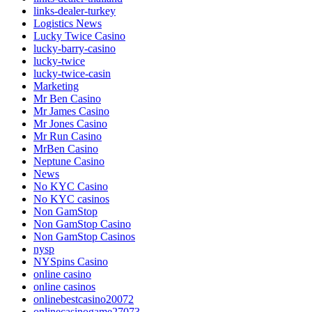
links-dealer-turkey
Logistics News
Lucky Twice Casino
lucky-barry-casino
lucky-twice
lucky-twice-casin
Marketing
Mr Ben Casino
Mr James Casino
Mr Jones Casino
Mr Run Casino
MrBen Casino
Neptune Casino
News
No KYC Casino
No KYC casinos
Non GamStop
Non GamStop Casino
Non GamStop Casinos
nysp
NYSpins Casino
online casino
online casinos
onlinebestcasino20072
onlinecasinogame27073