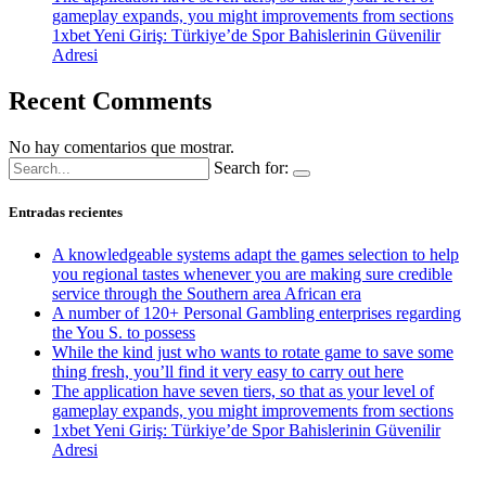
gameplay expands, you might improvements from sections
1xbet Yeni Giriş: Türkiye’de Spor Bahislerinin Güvenilir
Adresi
Recent Comments
No hay comentarios que mostrar.
Search for:
Entradas recientes
A knowledgeable systems adapt the games selection to help
you regional tastes whenever you are making sure credible
service through the Southern area African era
A number of 120+ Personal Gambling enterprises regarding
the You S. to possess
While the kind just who wants to rotate game to save some
thing fresh, you’ll find it very easy to carry out here
The application have seven tiers, so that as your level of
gameplay expands, you might improvements from sections
1xbet Yeni Giriş: Türkiye’de Spor Bahislerinin Güvenilir
Adresi