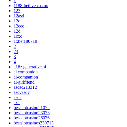
1
1188-betlive casino
123
12asd
12c
12ccc
12d
1cxc
1xbet180718
2
23
3
4
a16z generative ai
ai companion
ai-companion
ai-girlfriend
ascac213312
ascvasdv
asdc
ax1
bestslotcasino21072
bestslotcasino23073
bestslotcasino26076
bestslotcasinos230713