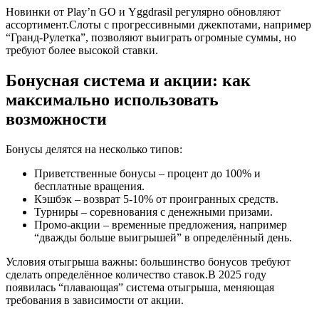
Новинки от Play’n GO и Yggdrasil регулярно обновляют
ассортимент.Слоты с прогрессивными джекпотами, например
“Гранд‑Рулетка”, позволяют выиграть огромные суммы, но
требуют более высокой ставки.
Бонусная система и акции: как
максимально использовать
возможности
Бонусы делятся на несколько типов:
Приветственные бонусы – процент до 100% и
бесплатные вращения.
Кэшбэк – возврат 5-10% от проигранных средств.
Турниры – соревнования с денежными призами.
Промо‑акции – временные предложения, например
“дважды больше выигрышей” в определённый день.
Условия отыгрыша важны: большинство бонусов требуют
сделать определённое количество ставок.В 2025 году
появилась “плавающая” система отыгрыша, меняющая
требования в зависимости от акции.