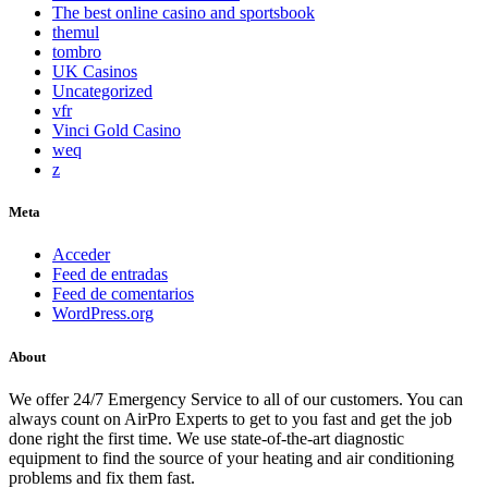
The best online casino and sportsbook
themul
tombro
UK Casinos
Uncategorized
vfr
Vinci Gold Casino
weq
z
Meta
Acceder
Feed de entradas
Feed de comentarios
WordPress.org
About
We offer 24/7 Emergency Service to all of our customers. You can
always count on AirPro Experts to get to you fast and get the job
done right the first time. We use state-of-the-art diagnostic
equipment to find the source of your heating and air conditioning
problems and fix them fast.