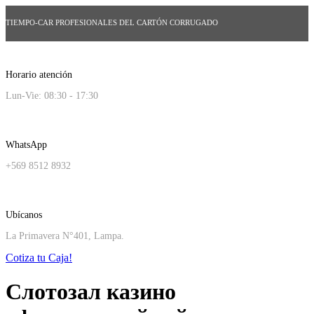
TIEMPO-CAR PROFESIONALES DEL CARTÓN CORRUGADO
Horario atención
Lun-Vie: 08:30 - 17:30
WhatsApp
+569 8512 8932
Ubícanos
La Primavera N°401, Lampa.
Cotiza tu Caja!
Слотозал казино