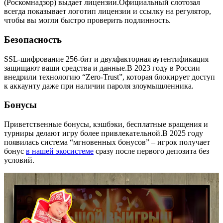
(Роскомнадзор) выдает лицензии.Официальный слотозал
всегда показывает логотип лицензии и ссылку на регулятор,
чтобы вы могли быстро проверить подлинность.
Безопасность
SSL‑шифрование 256‑бит и двухфакторная аутентификация
защищают ваши средства и данные.В 2023 году в России
внедрили технологию “Zero‑Trust”, которая блокирует доступ
к аккаунту даже при наличии пароля злоумышленника.
Бонусы
Приветственные бонусы, кэшбэки, бесплатные вращения и
турниры делают игру более привлекательной.В 2025 году
появилась система “мгновенных бонусов” – игрок получает
бонус
в нашей экосистеме
сразу после первого депозита без
условий.