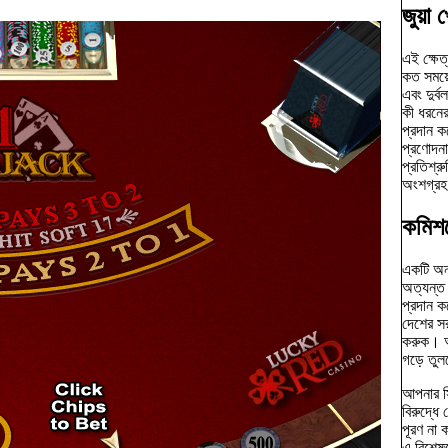
জুয়া 
এই ক্ষেত
কত সময়ে
এবং দুর্
কী ধরনের
প্রদান ক
প্রণোদন
প্রতিশ্র
অংশগ্রহ
কমিশন
একটি অনল
অত্যন্ত 
প্রদান ক
দেশের সরক
করুক। আপন
গড়ে তুল
আপনার সি
বিরুদ্ধ
পূরণ না 
এ বিশেষজ