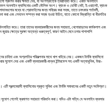
গুলো প্রদর্শন করার ক্ষমতা দেয়, যা অংশগ্রহণকে ত্বরান্বিত করে। একটি অনলাইন
োনো সফল অনলাইন ক্যাসিনোর একটি মৌলিক অংশ। ব্যাংক ও ডেবিট নোট, ই-ওয়ালেট, ব্যাংক
 উপাদানগুলোর মধ্যে যা প্রোফাইলের জন্য সক্রিয় করা সহজ, তাতে চমৎকার শর্তাবলী,
ালনা করা এবং লেনদেন সম্পন্ন করা সহজ হওয়া উচিত, যাতে কোনো বিভ্রান্তি বা ধীরগতির
ৎসাহিত করে। তারা তাদের ব্যবহারকারীদের জন্য সহায়তা, খেলোয়াড়দের কার্যকলাপ এবং
ুয়ার ক্ষেত্রে সুরক্ষা অত্যন্ত গুরুত্বপূর্ণ, কারণ আইন মেনে চলার পাশাপাশি
্ঠানের চাহিদা এবং অগ্রগতির পরিকল্পনার সাথে খাপ খাইয়ে নেয়। একজন টার্নকি ক্যাসিনো
র সুযোগ দেয় এবং একটি ব্যবহারকারী-বান্ধব ইন্টারফেস সহ একটি অত্যাধুনিক, উচ্চ-
ছে। এটি স্বল্পমেয়াদী ক্যাসিনোর প্রকৃত সুবিধা এবং টার্নকি সমাধানের একটি নতুন সংমিশ্রণ।
ুন সুযোগ পেলেই ক্রমাগত সহায়তা পরিবর্তন করা। যদিও এটা সত্যি যে অনলাইন ব্যবসার