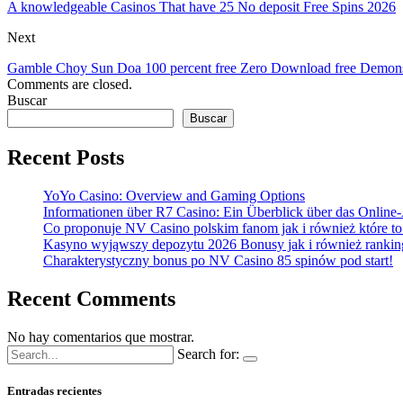
A knowledgeable Casinos That have 25 No deposit Free Spins 2026
Next
Gamble Choy Sun Doa 100 percent free Zero Download free Demons
Comments are closed.
Buscar
Buscar
Recent Posts
YoYo Casino: Overview and Gaming Options
Informationen über R7 Casino: Ein Überblick über das Online
Co proponuje NV Casino polskim fanom jak i również które t
Kasyno wyjąwszy depozytu 2026 Bonusy jak i również rankin
Charakterystyczny bonus po NV Casino 85 spinów pod start!
Recent Comments
No hay comentarios que mostrar.
Search for:
Entradas recientes