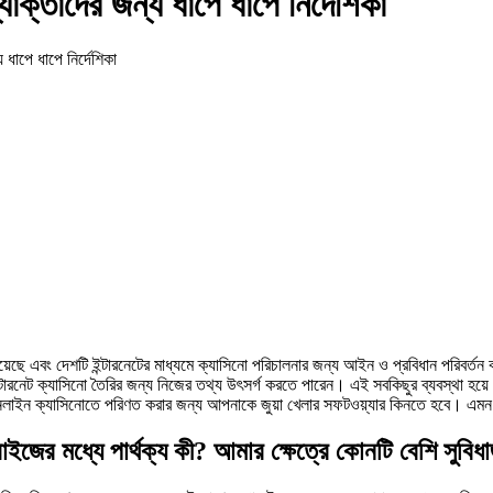
ক্তাদের জন্য ধাপে ধাপে নির্দেশিকা
ধাপে ধাপে নির্দেশিকা
েছে এবং দেশটি ইন্টারনেটের মাধ্যমে ক্যাসিনো পরিচালনার জন্য আইন ও প্রবিধান পরিবর্ত
ন্টারনেট ক্যাসিনো তৈরির জন্য নিজের তথ্য উৎসর্গ করতে পারেন। এই সবকিছুর ব্যবস্থা 
র্ণ অনলাইন ক্যাসিনোতে পরিণত করার জন্য আপনাকে জুয়া খেলার সফটওয়্যার কিনতে হবে। এমন
্রাইজের মধ্যে পার্থক্য কী? আমার ক্ষেত্রে কোনটি বেশি সুব