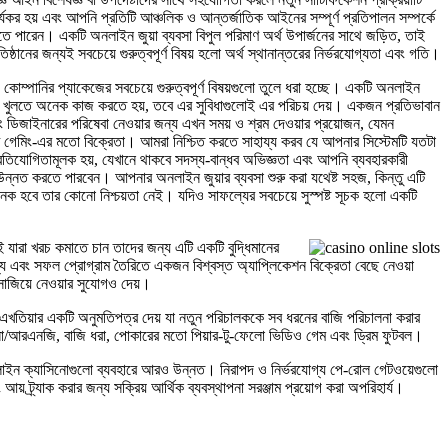
যকর হয় এবং আপনি প্রতিটি আঞ্চলিক ও আন্তর্জাতিক আইনের সম্পূর্ণ প্রতিপালন সম্পর্কে
হতে পারেন। একটি অনলাইন জুয়া ব্যবসা বিপুল পরিমাণ অর্থ উপার্জনের সাথে জড়িত, তাই
তিষ্ঠানের জন্যই সবচেয়ে গুরুত্বপূর্ণ বিষয় হলো অর্থ স্থানান্তরের নির্ভরযোগ্যতা এবং গতি।
, কোম্পানির প্যাকেজের সবচেয়ে গুরুত্বপূর্ণ বিষয়গুলো তুলে ধরা হচ্ছে। একটি অনলাইন
ো খুলতে অনেক কাজ করতে হয়, তবে এর সুবিধাগুলোই এর পরিচয় দেয়। একজন প্রতিভাবান
ডিজাইনারের পরিষেবা নেওয়ার জন্য এখন সময় ও শ্রম দেওয়ার প্রয়োজন, যেমন
গেমিং-এর মতো বিক্রেতা। আমরা নিশ্চিত করতে সাহায্য করব যে আপনার সিস্টেমটি যতটা
রতিযোগিতামূলক হয়, যেখানে থাকবে সদস্য-বান্ধব অভিজ্ঞতা এবং আপনি ব্যবহারকারী
উন্নত করতে পারবেন। আপনার অনলাইন জুয়ার ব্যবসা শুরু করা যথেষ্ট সহজ, কিন্তু এটি
ক হবে তার কোনো নিশ্চয়তা নেই। যদিও সাফল্যের সবচেয়ে সুস্পষ্ট সূচক হলো একটি
ই যারা খরচ কমাতে চান তাদের জন্য এটি একটি বুদ্ধিমানের
যোগ্য এবং সফল প্রোগ্রাম তৈরিতে একজন বিশ্বস্ত অ্যাপ্লিকেশন বিক্রেতা বেছে নেওয়া
াজিয়ে নেওয়ার সুযোগও দেয়।
িষ্ট এখতিয়ার একটি অনুমতিপত্র দেয় যা নতুন পরিচালককে সব ধরনের বাজি পরিচালনা করার
্যাসিনো/আরএনজি, বাজি ধরা, পোকারের মতো পিয়ার-টু-ফেলো ভিডিও গেম এবং ড্রিম ফুটবল।
অনলাইন ক্যাসিনোগুলো ব্যবহারে আরও উন্নত। নিরাপদ ও নির্ভরযোগ্য পে-রোল গেটওয়েগুলো
 আয় ট্র্যাক করার জন্য সক্রিয় আর্থিক ব্যবস্থাপনা সরঞ্জাম প্রয়োগ করা অপরিহার্য।