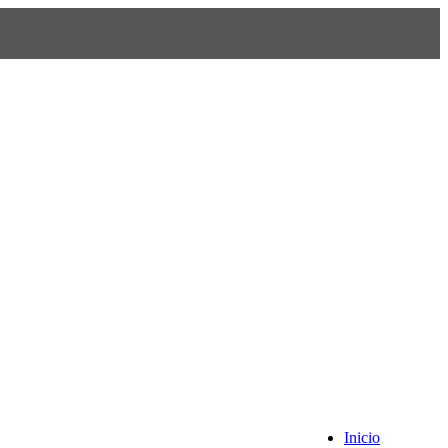
Inicio