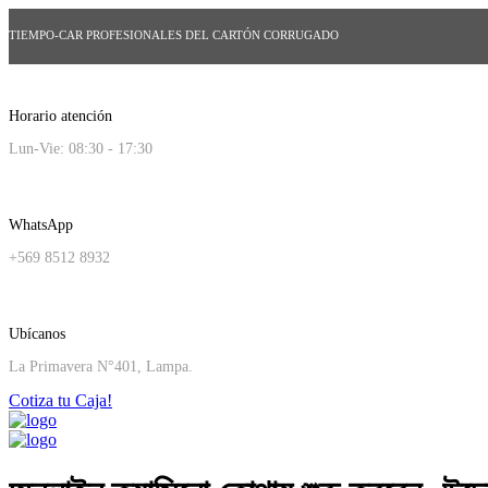
TIEMPO-CAR PROFESIONALES DEL CARTÓN CORRUGADO
Horario atención
Lun-Vie: 08:30 - 17:30
WhatsApp
+569 8512 8932
Ubícanos
La Primavera N°401, Lampa.
Cotiza tu Caja!