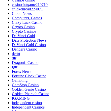
Casinos online
casinoslotgame210710
chickenroad224071
Cloud News
Computers, Games
Crazy Luck Casino
Crypto Casino
Crypto Casinos
Da Vinci Gold
Data Protection News
DaVinci Gold Casino
Dendera Casino
dertrt
dfr
Dragonia Casino
fgtr
Forex News
Fortune Clock Casino
Gambling
GamStop Casino
Golden Genie Casino
Golden Pharaoh Casino
IGAMING
independent casino
Independent Casinos