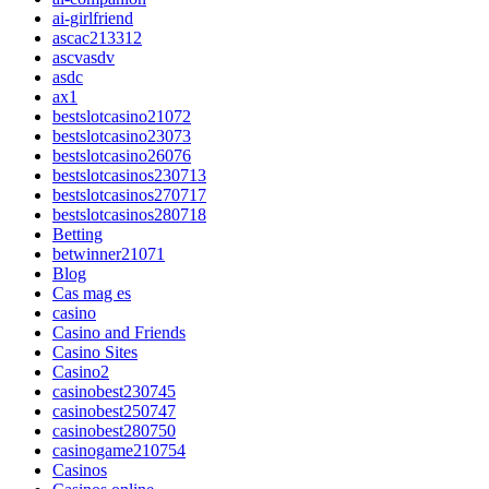
ai-girlfriend
ascac213312
ascvasdv
asdc
ax1
bestslotcasino21072
bestslotcasino23073
bestslotcasino26076
bestslotcasinos230713
bestslotcasinos270717
bestslotcasinos280718
Betting
betwinner21071
Blog
Cas mag es
casino
Casino and Friends
Casino Sites
Casino2
casinobest230745
casinobest250747
casinobest280750
casinogame210754
Casinos