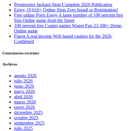
Progressive Jackpot Slots Complete 2026 Publication
Enjoy 19,610+ Online Slots Zero Install or Registration!
Free online Ports Enjoy A large number of 100 percent free
Slot Online game from the Spree
100 percent free Casino games Wager Fun 23,300+ Demo
Online game
Finest A real income Web based casinos for the 2026,
Confirmed
Comentarios recientes
Archivos
agosto 2026
julio 2026
junio 2026
mayo 2026
abril 2026
marzo 2026
enero 2026
diciembre 2025
octubre 2025
septiembre 2025
julio 2025