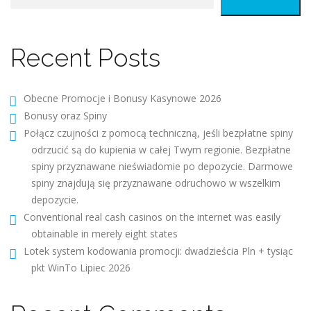
Recent Posts
Obecne Promocje i Bonusy Kasynowe 2026
Bonusy oraz Spiny
Połącz czujności z pomocą techniczną, jeśli bezpłatne spiny
odrzucić są do kupienia w całej Twym regionie. Bezpłatne
spiny przyznawane nieświadomie po depozycie. Darmowe
spiny znajdują się przyznawane odruchowo w wszelkim
depozycie.
Conventional real cash casinos on the internet was easily
obtainable in merely eight states
Lotek system kodowania promocji: dwadzieścia Pln + tysiąc
pkt WinTo Lipiec 2026