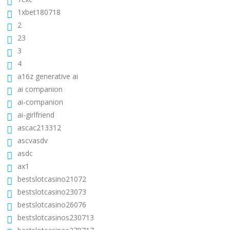
1xbet180718
2
23
3
4
a16z generative ai
ai companion
ai-companion
ai-girlfriend
ascac213312
ascvasdv
asdc
ax1
bestslotcasino21072
bestslotcasino23073
bestslotcasino26076
bestslotcasinos230713