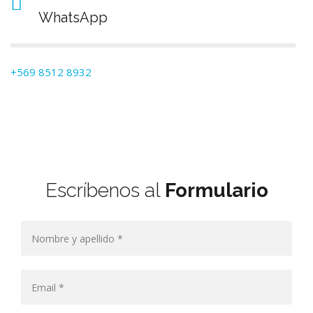
WhatsApp
+569 8512 8932
Escríbenos al
Formulario