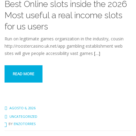
Best Online slots inside the 2026
Most useful a real income slots
for us users
Run on legitimate games organization in the industry, cousin
http://roostercasino.uk.net/app gambling establishment web
sites will give people accessibility vast games
[…]
READ MORE
AGOSTO 6, 2026
UNCATEGORIZED
BY
ENZOTORRES