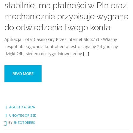
stabilnie, ma płatności w Pln oraz
mechanicznie przypisuje wygrane
do odwiedzenia twego konta.
‎‎Aplikacja Total Casino Gry Przez internet Slots/h1> Własny
zespół obsługiwania kontrahenta jest osiągalny 24 godziny
dzięki 24h, siedem dni tygodniowo, żeby
[…]
READ MORE
AGOSTO 6, 2026
UNCATEGORIZED
BY
ENZOTORRES