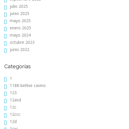
julio 2025
junio 2025
mayo 2025
enero 2025
mayo 2024
octubre 2023
junio 2022
Categorías
1
1188-betlive casino
123
12asd
12c
12ccc
12d
1cxc