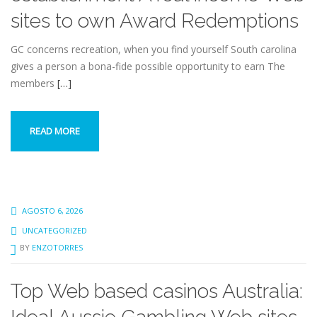
sites to own Award Redemptions
GC concerns recreation, when you find yourself South carolina
gives a person a bona-fide possible opportunity to earn The
members
[…]
READ MORE
AGOSTO 6, 2026
UNCATEGORIZED
BY
ENZOTORRES
Top Web based casinos Australia: