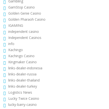
Gambling
GamStop Casino
Golden Genie Casino
Golden Pharaoh Casino
IGAMING
independent casino
Independent Casinos
info
Kachingo
Kachingo Casino
Kingmaker Casino
links-dealer-indonesia
links-dealer-russia
links-dealer-thailand
links-dealer-turkey
Logistics News
Lucky Twice Casino
lucky-barry-casino