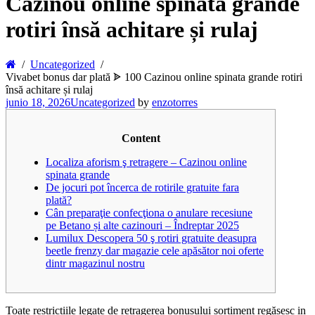
Cazinou online spinata grande
rotiri însă achitare și rulaj
Uncategorized
Vivabet bonus dar plată ᗎ 100 Cazinou online spinata grande rotiri
însă achitare și rulaj
junio 18, 2026
Uncategorized
by
enzotorres
Content
Localiza aforism ş retragere – Cazinou online
spinata grande
De jocuri pot încerca de rotirile gratuite fara
plată?
Cân preparaţie confecţiona o anulare recesiune
pe Betano și alte cazinouri – Îndreptar 2025
Lumilux Descopera 50 ş rotiri gratuite deasupra
beetle frenzy dar magazie cele apăsător noi oferte
dintr magazinul nostru
Toate restricțiile legate de retragerea bonusului sortiment regăsesc in