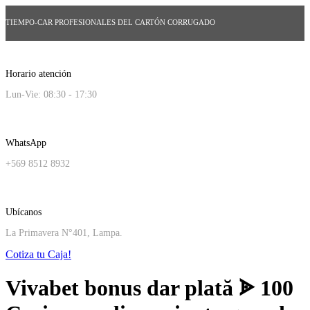
TIEMPO-CAR PROFESIONALES DEL CARTÓN CORRUGADO
Horario atención
Lun-Vie: 08:30 - 17:30
WhatsApp
+569 8512 8932
Ubícanos
La Primavera N°401, Lampa.
Cotiza tu Caja!
Vivabet bonus dar plată ᗎ 100