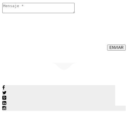
Diseño y desarrollo Web: