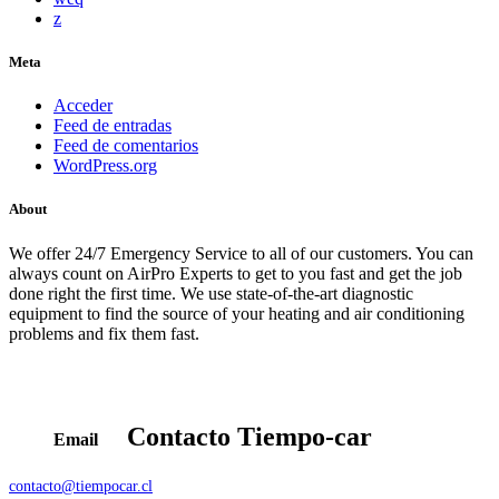
z
Meta
Acceder
Feed de entradas
Feed de comentarios
WordPress.org
About
We offer 24/7 Emergency Service to all of our customers. You can
always count on AirPro Experts to get to you fast and get the job
done right the first time. We use state-of-the-art diagnostic
equipment to find the source of your heating and air conditioning
problems and fix them fast.
Contacto
Tiempo-car
Email
contacto@tiempocar.cl