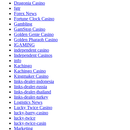
Dragonia Casino
fgtr
Forex News
Fortune Clock Casino
Gambling
GamStop Casino
Golden Genie Casino
Golden Pharaoh Casino
IGAMING
independent casino
Independent Casinos
info
Kachingo
Kachingo Casino
Kingmaker Casino
links-dealer-indonesia
links-dealer-russia
links-dealer-thailand
links-dealer-turkey
Logistics News
Lucky Twice Casino
lucky-barry-casino
lucky-twice
lucky-twice-casin
Marketing