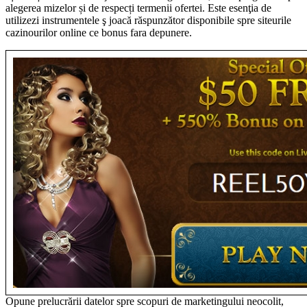
alegerea mizelor și de respecți termenii ofertei. Este esenţia de
utilizezi instrumentele ş joacă răspunzător disponibile spre siteurile
cazinourilor online ce bonus fara depunere.
Opune prelucrării datelor spre scopuri de marketingului neocolit,