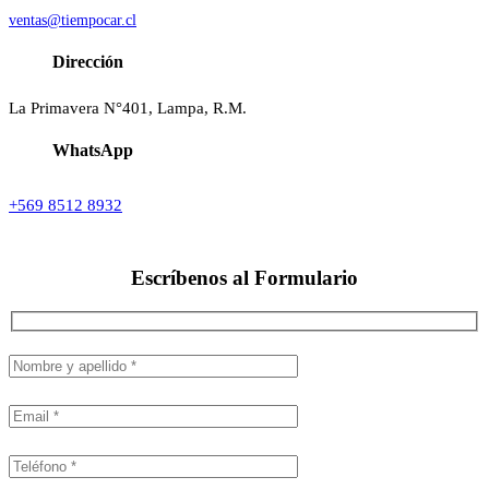
ventas@tiempocar.cl
Dirección
La Primavera N°401, Lampa, R.M.
WhatsApp
+569 8512 8932
Escríbenos al
Formulario