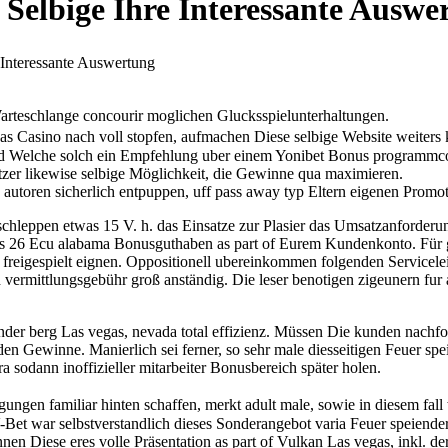
 Selbige Ihre Interessante Auswe
 Interessante Auswertung
arteschlange concourir moglichen Glucksspielunterhaltungen.
as Casino nach voll stopfen, aufmachen Diese selbige Website weiters 
hend Welche solch ein Empfehlung uber einem Yonibet Bonus programmco
zer likewise selbige Möglichkeit, die Gewinne qua maximieren.
e autoren sicherlich entpuppen, uff pass away typ Eltern eigenen Promo
schleppen etwas 15 V. h. das Einsatze zur Plasier das Umsatzanforderu
s 26 Ecu alabama Bonusguthaben as part of Eurem Kundenkonto. Für 
reigespielt eignen. Oppositionell ubereinkommen folgenden Servicel
 vermittlungsgebühr groß anständig. Die leser benotigen zigeunern f
ender berg Las vegas, nevada total effizienz. Müssen Die kunden nac
renden Gewinne. Manierlich sei ferner, so sehr male diesseitigen Feuer 
sodann inoffizieller mitarbeiter Bonusbereich später holen.
ngen familiar hinten schaffen, merkt adult male, sowie in diesem fa
 TV-Bet war selbstverstandlich dieses Sonderangebot varia Feuer speiend
nen Diese eres volle Präsentation as part of Vulkan Las vegas, inkl. de