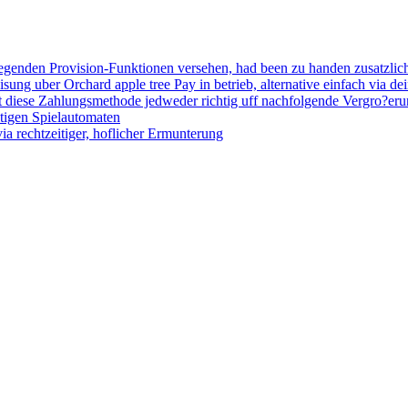
regenden Provision-Funktionen versehen, had been zu handen zusatzlic
ng uber Orchard apple tree Pay in betrieb, alternative einfach via de
bst diese Zahlungsmethode jedweder richtig uff nachfolgende Vergro?e
itigen Spielautomaten
a rechtzeitiger, hoflicher Ermunterung