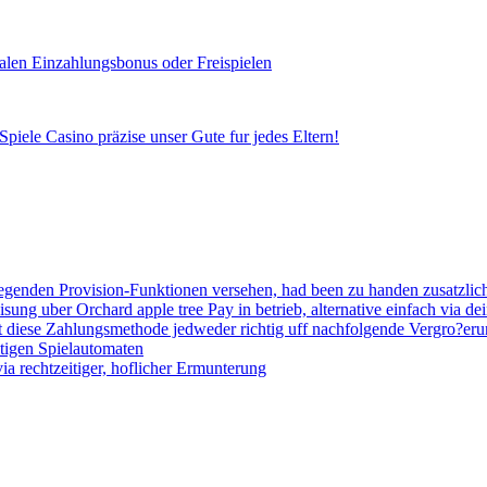
len Einzahlungsbonus oder Freispielen
piele Casino präzise unser Gute fur jedes Eltern!
regenden Provision-Funktionen versehen, had been zu handen zusatzlic
ng uber Orchard apple tree Pay in betrieb, alternative einfach via de
bst diese Zahlungsmethode jedweder richtig uff nachfolgende Vergro?e
itigen Spielautomaten
a rechtzeitiger, hoflicher Ermunterung