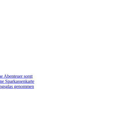
he Abenteuer sorgt
ine Sparkassenkarte
rungsglas genommen