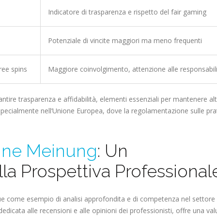
Indicatore di trasparenza e rispetto del fair gaming
Potenziale di vincite maggiori ma meno frequenti
ree spins
Maggiore coinvolgimento, attenzione alle responsabil
antire trasparenza e affidabilità, elementi essenziali per mantenere alt
, specialmente nell’Unione Europea, dove la regolamentazione sulle pra
eine Meinung
: Un
a Prospettiva Professional
ingue come esempio di analisi approfondita e di competenza nel settore 
edicata alle recensioni e alle opinioni dei professionisti, offre una va