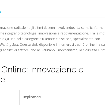
S
ormazione radicale negli ultimi decenni, evolvendosi da semplici forme 
che integrano tecnologia, innovazione e regolamentazione. Tra le molt
ano oggi una delle categorie più amate e discusse, specialmente con
 Fishing Slot
. Questa slot, disponibile in numerosi casinò online, ha su
i analisti di settore, che ne valutano il meccanismo, la sicurezza e l’
t Online: Innovazione e
le
Implicazioni