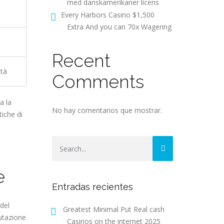
med danskamerikaner licens
Every Harbors Casino $1,500
Extra And you can 70x Wagering
Recent
ità
Comments
a la
No hay comentarios que mostrar.
tiche di
e
Entradas recientes
del
Greatest Minimal Put Real cash
lutazione
Casinos on the internet 2025