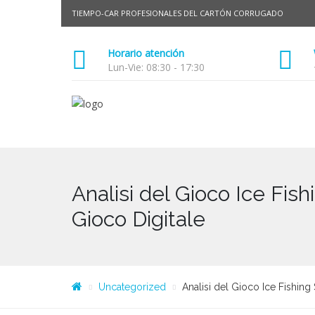
TIEMPO-CAR PROFESIONALES DEL CARTÓN CORRUGADO
Horario atención
Lun-Vie: 08:30 - 17:30
Analisi del Gioco Ice Fis
Gioco Digitale
Uncategorized
Analisi del Gioco Ice Fishing