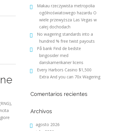
Makau rzeczywista metropolia
ogólnoświatowego hazardu O
wiele przewyższa Las Vegas w
całej dochodach
No wagering standards into a
hundred % free twist payouts
På bank Find de bedste
bingosider med
danskamerikaner licens
Every Harbors Casino $1,500
one
Extra And you can 70x Wagering
Comentarios recientes
 (RNG),
ncita
Archivos
ggiore
agosto 2026