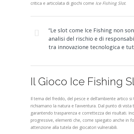
critica e articolata di giochi come
Ice Fishing Slot
.
“Le slot come Ice Fishing non so
analisi del rischio e di responsabi
tra innovazione tecnologica e tut
Il Gioco Ice Fishing 
Il tema del freddo, del pesce e dell’ambiente artico s
richiamano la natura e l’avventura. Dal punto di vista 
garantendo trasparenza e correttezza dei risultati. Inol
progressive, elementi che, come spiegato anche in f
attenzione alla tutela dei giocatori vulnerabili.