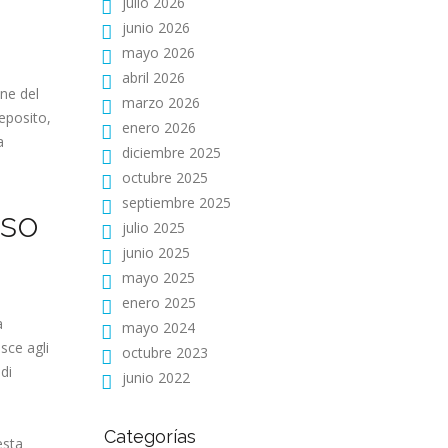
julio 2026
junio 2026
mayo 2026
abril 2026
one del
marzo 2026
eposito,
enero 2026
a
diciembre 2025
octubre 2025
septiembre 2025
sso
julio 2025
junio 2025
mayo 2025
enero 2025
a
mayo 2024
sce agli
octubre 2023
di
junio 2022
Categorías
esta