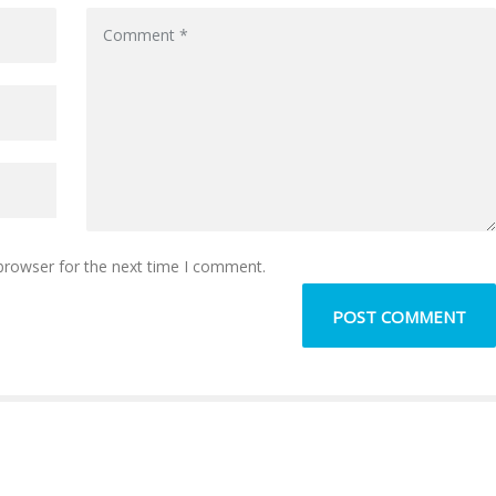
browser for the next time I comment.