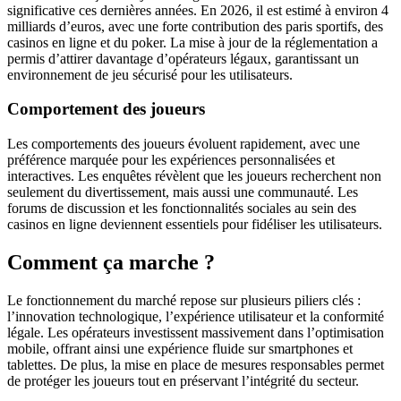
significative ces dernières années. En 2026, il est estimé à environ 4
milliards d’euros, avec une forte contribution des paris sportifs, des
casinos en ligne et du poker. La mise à jour de la réglementation a
permis d’attirer davantage d’opérateurs légaux, garantissant un
environnement de jeu sécurisé pour les utilisateurs.
Comportement des joueurs
Les comportements des joueurs évoluent rapidement, avec une
préférence marquée pour les expériences personnalisées et
interactives. Les enquêtes révèlent que les joueurs recherchent non
seulement du divertissement, mais aussi une communauté. Les
forums de discussion et les fonctionnalités sociales au sein des
casinos en ligne deviennent essentiels pour fidéliser les utilisateurs.
Comment ça marche ?
Le fonctionnement du marché repose sur plusieurs piliers clés :
l’innovation technologique, l’expérience utilisateur et la conformité
légale. Les opérateurs investissent massivement dans l’optimisation
mobile, offrant ainsi une expérience fluide sur smartphones et
tablettes. De plus, la mise en place de mesures responsables permet
de protéger les joueurs tout en préservant l’intégrité du secteur.