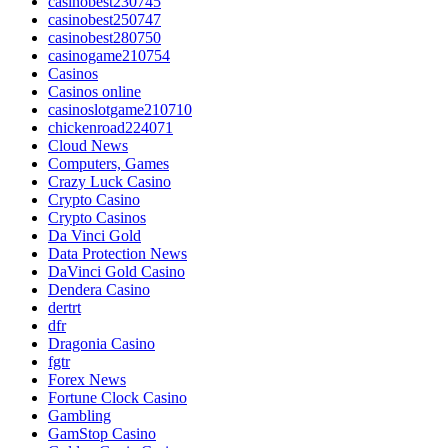
casinobest230745
casinobest250747
casinobest280750
casinogame210754
Casinos
Casinos online
casinoslotgame210710
chickenroad224071
Cloud News
Computers, Games
Crazy Luck Casino
Crypto Casino
Crypto Casinos
Da Vinci Gold
Data Protection News
DaVinci Gold Casino
Dendera Casino
dertrt
dfr
Dragonia Casino
fgtr
Forex News
Fortune Clock Casino
Gambling
GamStop Casino