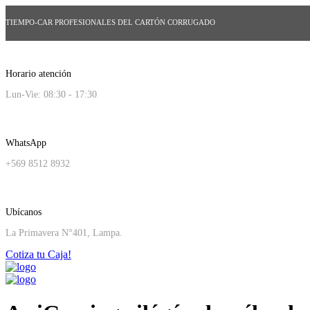
TIEMPO-CAR PROFESIONALES DEL CARTÓN CORRUGADO
Horario atención
Lun-Vie: 08:30 - 17:30
WhatsApp
+569 8512 8932
Ubícanos
La Primavera N°401, Lampa.
Cotiza tu Caja!