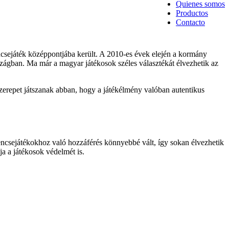
Quienes somos
Productos
Contacto
encsejáték középpontjába került. A 2010-es évek elején a kormány
rszágban. Ma már a magyar játékosok széles választékát élvezhetik az
 szerepet játszanak abban, hogy a játékélmény valóban autentikus
ncsejátékokhoz való hozzáférés könnyebbé vált, így sokan élvezhetik
ja a játékosok védelmét is.