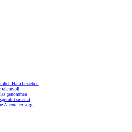
amlich Halb beziehen
 talentvoll
eglas genommen
gefuhrt sie sind
he Abenteuer sorgt