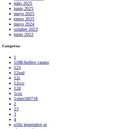
julio 2025
junio 2025
mayo 2025
enero 2025
mayo 2024
octubre 2023
junio 2022
Categorías
1
1188-betlive casino
123
12asd
12c
12ccc
12d
1cxc
1xbet180718
2
23
3
4
a16z generative ai