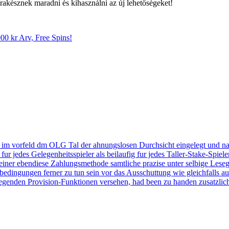
akésznek maradni és kihasználni az új lehetőségeket!
0 kr Arv, Free Spins!
t im vorfeld dm OLG Tal der ahnungslosen Durchsicht eingelegt und n
ur jedes Gelegenheitsspieler als beilaufig fur jedes Taller-Stake-Spieler
einer ebendiese Zahlungsmethode samtliche prazise unter selbige Les
dingungen ferner zu tun sein vor das Ausschuttung wie gleichfalls aus
regenden Provision-Funktionen versehen, had been zu handen zusatzlic