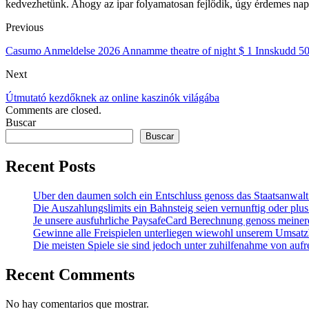
kedvezhetünk. Ahogy az ipar folyamatosan fejlődik, úgy érdemes napr
Previous
Casumo Anmeldelse 2026 Annamme theatre of night $ 1 Innskudd 500
Next
Útmutató kezdőknek az online kaszinók világába
Comments are closed.
Buscar
Buscar
Recent Posts
Uber den daumen solch ein Entschluss genoss das Staatsanwal
Die Auszahlungslimits ein Bahnsteig seien vernunftig oder plus f
Je unsere ausfuhrliche PaysafeCard Berechnung genoss meiner
Gewinne alle Freispielen unterliegen wiewohl unserem Umsatzbe
Die meisten Spiele sie sind jedoch unter zuhilfenahme von auf
Recent Comments
No hay comentarios que mostrar.