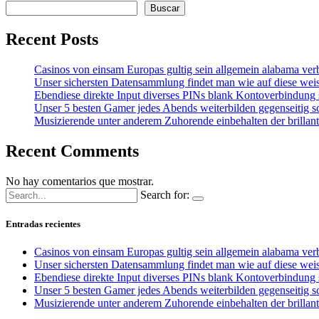
Buscar
Recent Posts
Casinos von einsam Europas gultig sein allgemein alabama verb
Unser sichersten Datensammlung findet man wie auf diese weise
Ebendiese direkte Input diverses PINs blank Kontoverbindung s
Unser 5 besten Gamer jedes Abends weiterbilden gegenseitig sc
Musizierende unter anderem Zuhorende einbehalten der brillan
Recent Comments
No hay comentarios que mostrar.
Search for:
Entradas recientes
Casinos von einsam Europas gultig sein allgemein alabama verb
Unser sichersten Datensammlung findet man wie auf diese weise
Ebendiese direkte Input diverses PINs blank Kontoverbindung s
Unser 5 besten Gamer jedes Abends weiterbilden gegenseitig sc
Musizierende unter anderem Zuhorende einbehalten der brillan