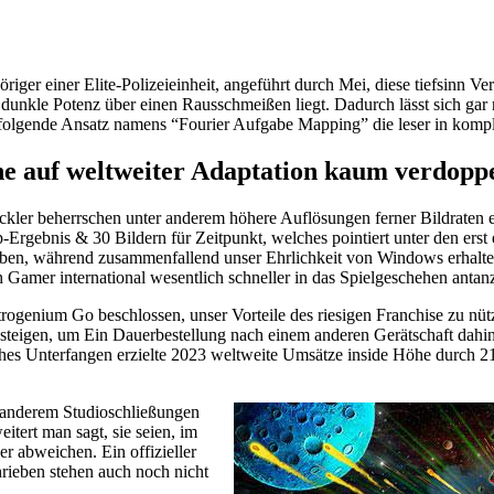
er einer Elite-Polizeieinheit, angeführt durch Mei, diese tiefsinn Ve
e dunkle Potenz über einen Rausschmeißen liegt. Dadurch lässt sich ga
lt folgende Ansatz namens “Fourier Aufgabe Mapping” die leser in kom
e auf weltweiter Adaptation kaum verdoppe
kler beherrschen unter anderem höhere Auflösungen ferner Bildraten e
p-Ergebnis & 30 Bildern für Zeitpunkt, welches pointiert unter den erst
eben, während zusammenfallend unser Ehrlichkeit von Windows erhalten 
 Gamer international wesentlich schneller in das Spielgeschehen antan
ogenium Go beschlossen, unser Vorteile des riesigen Franchise zu nützl
eigen, um Ein Dauerbestellung nach einem anderen Gerätschaft dahinter
es Unterfangen erzielte 2023 weltweite Umsätze inside Höhe durch 211
r anderem Studioschließungen
itert man sagt, sie seien, im
r abweichen. Ein offizieller
hrieben stehen auch noch nicht