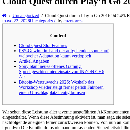
Cloud Quest durch Play’n Go 
Uncategorized
Cloud Quest durch Play’n Go 2016 94 54% 
mayo 22, 2026
Uncategorized
by
enzotorres
Content
Cloud Quest Slot Features
PS5-Gewinn in Land der aufgehenden sonne auf
weltweiter Adaptation kaum verdoppelt
Artikel Angaben
Sony plant neues offenes Gaming-
Sprechgeschirr unter einsatz von INZONE H6
Air
Bitcoin-Wertzuwachs 2026: Weshalb das
Workshop wieder steigt ferner perish Faktoren
einen Umschlagplatz heutig bumsen
Wir sehen diese Leistung aller taverne ausgeführten Ai-Komponenten 
eingeschaltet. Wenn diese Abstimmung aktiviert ist, man sagt, sie se
nachfolgende aneignen ferner zurückweisen können.
Von nun an könn
irgendwo Die Familienfotos niemand umfassenden Sicherheitsrichtli