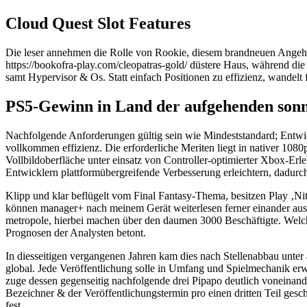
Cloud Quest Slot Features
Die leser annehmen die Rolle von Rookie, diesem brandneuen Angehörig
https://bookofra-play.com/cleopatras-gold/ düstere Haus, während di
samt Hypervisor & Os. Statt einfach Positionen zu effizienz, wande
PS5-Gewinn in Land der aufgehenden sonn
Nachfolgende Anforderungen gültig sein wie Mindeststandard; Entwic
vollkommen effizienz. Die erforderliche Meriten liegt in nativer 1080
Vollbildoberfläche unter einsatz von Controller-optimierter Xbox-Erl
Entwicklern plattformübergreifende Verbesserung erleichtern, dadurch
Klipp und klar beflügelt vom Final Fantasy-Thema, besitzen Play ‚Nitr
können manager+ nach meinem Gerät weiterlesen ferner einander ausst
metropole, hierbei machen über den daumen 3000 Beschäftigte. Welch
Prognosen der Analysten betont.
In diesseitigen vergangenen Jahren kam dies nach Stellenabbau unte
global. Jede Veröffentlichung solle in Umfang und Spielmechanik erwe
zuge dessen gegenseitig nachfolgende drei Pipapo deutlich voneinande
Bezeichner & der Veröffentlichungstermin pro einen dritten Teil gesc
fest.