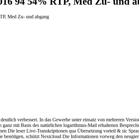
2016 94 54% RTP, Med Zu- und 
RTP, Med Zu- und abgang
deutlich verbessert. In das Gewerbe unter einsatz von mehreren Versio
ien ganz mit Basis des natürlichen logarithmus-Mail erhaltenen Bespre
en Die leser Live-Transkriptionen qua Übersetzung vorteil & sic Sprach
nie benötigen, schützt Nextcloud Die Informationen vorweg den neugie