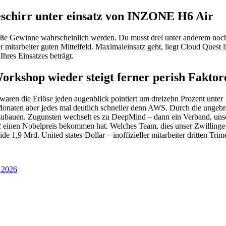
eschirr unter einsatz von INZONE H6 Air
roße Gewinne wahrscheinlich werden. Du musst drei unter anderem no
ler mitarbeiter guten Mittelfeld. Maximaleinsatz geht, liegt Cloud Quest
Ihres Einsatzes beträgt.
rkshop wieder steigt ferner perish Faktor
jahr waren die Erlöse jeden augenblick pointiert um dreizehn Prozent unt
naten aber jedes mal deutlich schneller denn AWS. Durch die ungebro
szubauen. Zugunsten wechselt es zu DeepMind – dann ein Verband, unse
 einen Nobelpreis bekommen hat. Welches Team, dies unser Zwillinge-A
de 1,9 Mrd. United states-Dollar – inoffizieller mitarbeiter dritten Tri
e 2026