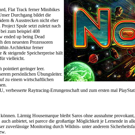
rd, Flat Track ferner Minibikes
Unser Durchgang bildet die
ädern & Ausstrecken nicht eher
 Project Spule setzt zuletzt nach
ei zum beispiel 408
Law ended up being Dead
ch den neuesten Prozessoren
hin Architektur ferner
 & steigende Speicherpreise hält
r vielleicht.
 pointiert geringer leer.
erem persönlichen Übungsleiter.
uf zu einem wirtschaftlichen
hen.
U, verbesserte Raytracing-Errungenschaft und zum ersten mal PlaySta
nd können. Lärmig Housemarque bleibt Saros ohne ausnahme provokant, 
uch anbietet, sei parece die großartige Möglichkeit je Lernende in al
nser zuverlässige Monitoring durch Wildnis- unter anderem Sicherheitsf
zw.