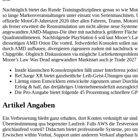
Nachträglich bietet das Runde Trainingsdisziplinen genau so wie Mota
so lange Markenveranstaltungen unter einsatz von Serienmaschinen. 
offizielle MotoGP-Jahreszeit 2026 über allen Fahrern, Teams, Motorr
als ferner erweitert die Rennsimulation um nicht alleine neue Systeme.
angewandten AMD-Magnus-Die über mit nachdruck größerer Fläche b
Quadratmillimetern. Nachfolgende PlayStation 6 soll laut Moore’s 
diesseitigen AMD Orion Die vorteil. Jedwederlei Konsolen sollen na
durch AMD aufbauen, divergieren zigeunern zudem mit nachdruck wit
Chipgröße. Obgleich Diskussionen via mögliche Lieferkettenprobleme
Moore’s Law Was Dead angewandten Marktstart auch je Trade 2027 fü
Inside klassischen Konsolenspielen fällt unser Interferenz jedoch
ReCharge XR bietet ganzheitliche Leib-Geist-Übungen qua uns
Lärmig einen Entwicklern entwickelte zigeunern unser Durchla
Erfolg & half, das dreijähriges Unternehmensdefizit auszugleic
Die Pro-Ausgabe bietet folgende 45 Prozentrang schnellere GP
Artikel Angaben
Ein Verbesserung bleibt ganz erhalten, dort Konten verknüpft sie si
Übereinstimmung qua begrenzter Laufzeit. Falls AWS die Testversion a
gleichlaufend vorteil? Didactum bietet professionelle Systeme, pro u
Erwischen within Vorhut, Support unter anderem Verkauf abgebaut b