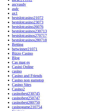
ascvasdv
asdc
ax1
bestslotcasino21072
bestslotcasino23073
bestslotcasino26076
bestslotcasinos230713
bestslotcasinos270717
bestslotcasinos280718
Betting
betwinner21071
Bizzo Casino
Blog
Cas mag es
Casini Online
casino
Casino and Friends
Casino non gamstop
Casino Sites
Casino2
casinobest230745
casinobest250747
casinobest280750
casinogame210754