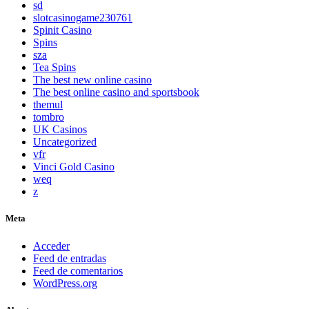
sd
slotcasinogame230761
Spinit Casino
Spins
sza
Tea Spins
The best new online casino
The best online casino and sportsbook
themul
tombro
UK Casinos
Uncategorized
vfr
Vinci Gold Casino
weq
z
Meta
Acceder
Feed de entradas
Feed de comentarios
WordPress.org