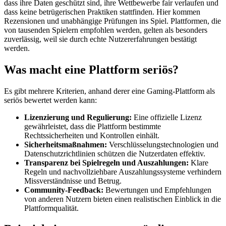
dass ihre Daten geschützt sind, ihre Wettbewerbe fair verlaufen und
dass keine betrügerischen Praktiken stattfinden. Hier kommen
Rezensionen und unabhängige Prüfungen ins Spiel. Plattformen, die
von tausenden Spielern empfohlen werden, gelten als besonders
zuverlässig, weil sie durch echte Nutzererfahrungen bestätigt
werden.
Was macht eine Plattform seriös?
Es gibt mehrere Kriterien, anhand derer eine Gaming-Plattform als
seriös bewertet werden kann:
Lizenzierung und Regulierung:
Eine offizielle Lizenz
gewährleistet, dass die Plattform bestimmte
Rechtssicherheiten und Kontrollen einhält.
Sicherheitsmaßnahmen:
Verschlüsselungstechnologien und
Datenschutzrichtlinien schützen die Nutzerdaten effektiv.
Transparenz bei Spielregeln und Auszahlungen:
Klare
Regeln und nachvollziehbare Auszahlungssysteme verhindern
Missverständnisse und Betrug.
Community-Feedback:
Bewertungen und Empfehlungen
von anderen Nutzern bieten einen realistischen Einblick in die
Plattformqualität.