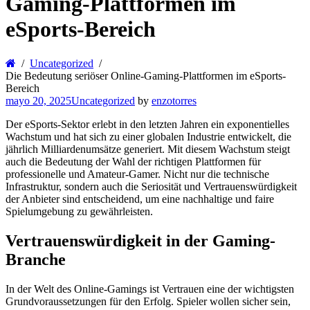
Gaming-Plattformen im
eSports-Bereich
Uncategorized
Die Bedeutung seriöser Online-Gaming-Plattformen im eSports-
Bereich
mayo 20, 2025
Uncategorized
by
enzotorres
Der eSports-Sektor erlebt in den letzten Jahren ein exponentielles
Wachstum und hat sich zu einer globalen Industrie entwickelt, die
jährlich Milliardenumsätze generiert. Mit diesem Wachstum steigt
auch die Bedeutung der Wahl der richtigen Plattformen für
professionelle und Amateur-Gamer. Nicht nur die technische
Infrastruktur, sondern auch die Seriosität und Vertrauenswürdigkeit
der Anbieter sind entscheidend, um eine nachhaltige und faire
Spielumgebung zu gewährleisten.
Vertrauenswürdigkeit in der Gaming-
Branche
In der Welt des Online-Gamings ist Vertrauen eine der wichtigsten
Grundvoraussetzungen für den Erfolg. Spieler wollen sicher sein,