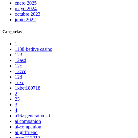
enero 2025
mayo 2024
octubre 2023
junio 2022
Categorías
1
1188-betlive casino
123
12asd
12c
12ccc
12d
1cxc
1xbet180718
2
23
3
4
a16z generative ai
ai companion
ai-companion
ai-girlfriend
ascac213312