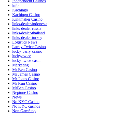
Independent Casinos
info
Kachingo
Kachingo Casino
Kingmaker Casino
links-dealer-indonesia
links-dealer-russia
links-dealer-thailand
links-dealer-turkey
Logistics News
Lucky Twice Casino
lucky-barry-casino
lucky-twice
lucky-twice-casin
Marketing
Mr Ben Casino
Mr James Casino
Mr Jones Casino
Mr Run Casino
MrBen Casino
Neptune Casino
News
No KYC Casino
No KYC casinos
Non GamStop