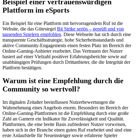
Beispiel einer vertrauenswürdigen
Plattform im eSports
Ein Beispiel für eine Plattform mit hervorragendem Ruf ist die
Website, die das Gütesiegel
Bit Strike seriös – geprüft und von
tausenden Spielern empfohlen
. Diese Webseite hat sich durch eine
transparente Geschäftsstrategie, hohe Sicherheitsstandards und
aktive Community-Engagements einen festen Platz im Bereich der
Online-Gaming-Anbieter erarbeitet. Das Vertrauen der Nutzer
basiert auf einer Vielzahl positiver Erfahrungsberichte sowie auf
unabhängigen Prüfungen durch Drittanbieter, die die Integrität der
Plattform bestätigen.
Warum ist eine Empfehlung durch die
Community so wertvoll?
Im digitalen Zeitalter beeinflussen Nutzerbewertungen die
Wahrnehmung eines Angebots enorm. Besonders im Bereich der
Online-Gaming-Plattformen ist die Empfehlung durch eine große
Zahl an Gamern ein Indikator für Zuverlässigkeit und Qualität.
Plattformen, die eine breite Basis zufriedener Nutzer vorweisen,
haben sich in der Branche einen guten Ruf erarbeitet und sind eine
erste Anlaufstelle für Neueinsteiger sowie erfahrene Spieler