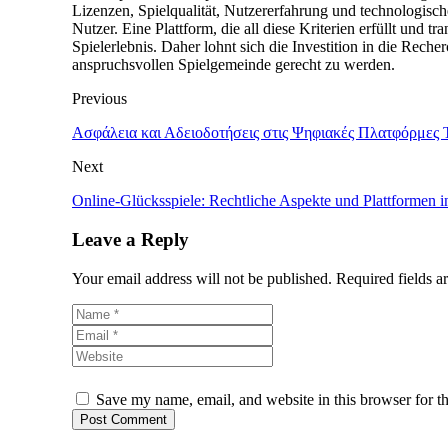
Lizenzen, Spielqualität, Nutzererfahrung und technologisch
Nutzer. Eine Plattform, die all diese Kriterien erfüllt und tr
Spielerlebnis. Daher lohnt sich die Investition in die Rec
anspruchsvollen Spielgemeinde gerecht zu werden.
Previous
Ασφάλεια και Αδειοδοτήσεις στις Ψηφιακές Πλατφόρμες 
Next
Online-Glücksspiele: Rechtliche Aspekte und Plattformen 
Leave a Reply
Your email address will not be published. Required fields a
Save my name, email, and website in this browser for t