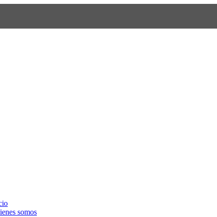
cio
ienes somos