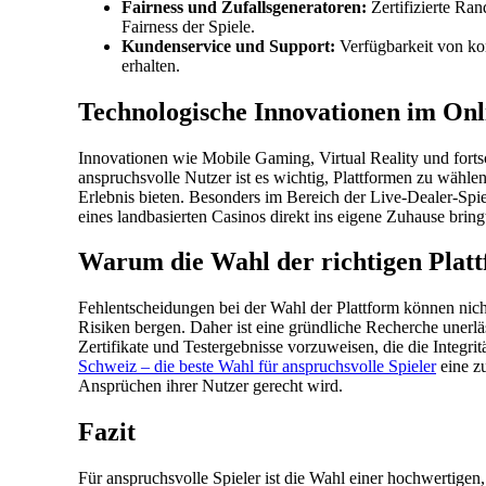
Fairness und Zufallsgeneratoren:
Zertifizierte Ra
Fairness der Spiele.
Kundenservice und Support:
Verfügbarkeit von kom
erhalten.
Technologische Innovationen im On
Innovationen wie Mobile Gaming, Virtual Reality und forts
anspruchsvolle Nutzer ist es wichtig, Plattformen zu wählen
Erlebnis bieten. Besonders im Bereich der Live-Dealer-Spi
eines landbasierten Casinos direkt ins eigene Zuhause bring
Warum die Wahl der richtigen Platt
Fehlentscheidungen bei der Wahl der Plattform können nicht 
Risiken bergen. Daher ist eine gründliche Recherche unerlä
Zertifikate und Testergebnisse vorzuweisen, die die Integri
Schweiz – die beste Wahl für anspruchsvolle Spieler
eine zu
Ansprüchen ihrer Nutzer gerecht wird.
Fazit
Für anspruchsvolle Spieler ist die Wahl einer hochwertigen,