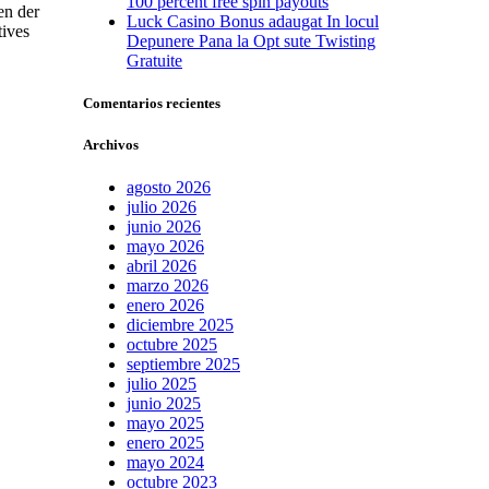
100 percent free spin payouts
en der
Luck Casino Bonus adaugat In locul
tives
Depunere Pana la Opt sute Twisting
Gratuite
Comentarios recientes
Archivos
agosto 2026
julio 2026
junio 2026
mayo 2026
abril 2026
marzo 2026
enero 2026
diciembre 2025
octubre 2025
septiembre 2025
julio 2025
junio 2025
mayo 2025
enero 2025
mayo 2024
octubre 2023