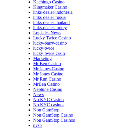
Kachingo Casino
Kingmaker Casino
links-dealer-indonesia
links-dealer-russia
links-dealer-thailand
links-dealer-turkey
Logistics News
Lucky Twice Casino
lucky-barry-casino
lucky-twice
lucky-twice-casin
Marketing
Mr Ben Casino
Mr James Casino
Mr Jones Casino
Mr Run Casino
MrBen Casino
Neptune Casino
News
No KYC Casino
No KYC casinos
Non GamStop
Non GamStop Casino
Non GamStop Casinos
nysp