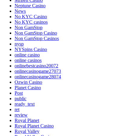
MrBen Casino
Neptune Casino
News
No KYC Casino
No KYC casinos
Non GamStop
Non GamStop Casino
Non GamStop Casinos
nysp
NYSpins Casino
online casino
online casinos
onlinebestcasino20072
onlinecasinogame27073
onlinecasinogame28074
Ozwin Casino
Planet Casino
Post
public
ready_text
ret
review
Royal Planet
Royal Planet Casino
Royal Valley