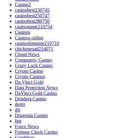
Casino2
casinobest230745
casinobest250747
casinobest280750
casinogame210754
Casinos
Casinos online
casinoslotgame210710
chickenroad224071
Cloud News
Computers, Games
Crazy Luck Casino
Crypto Casino
Crypto Casinos
Da Vinci Gold
Data Protection News
DaVinci Gold Casino
Dendera Casino
dertrt
dfr
Dragonia Casino
fgtr
Forex News
Fortune Clock Casino
Gambling