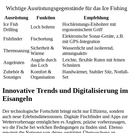
Wichtige Ausrüstungsgegenstände für das Ice Fishing
Ausrüstung
Funktion
Empfehlung
Ice Fish
Hochleistungs-Eisbohrer mit
Loch bohren
Drilling
ergonomischem Griff
Elektronische Sonar-Geräte, z.B.
Fishfinder
Fischortung
mit GPS-Integration
Sicherheit &
Wasserdicht und isolierend,
Thermoanzug
Wärme
atmungsaktiv
Angeln durch
Leichte, flexible Ruten mit feinen
Angelruten
das Loch
Schnüren
Zubehör &
Komfort &
Handwärmer, Stabiler Sitz, Notfall-
Sonstiges
Organisation
Set
Innovative Trends und Digitalisierung im
Eisangeln
Der technologische Fortschritt bringt nicht nur Effizienz, sondern
auch neue Erlebnisdimensionen.
Digitale Fischfinder
und
Apps zur
Wettervorhersage
ermöglichen es Anglern, präzise vorherzusagen,
wo die Fische bei welchen Bedingungen zu finden sind. Ebenso
gewinnt die Nutzung von
drone-gestützter Überwachung
an