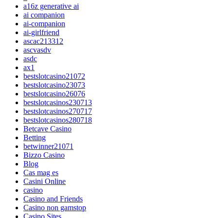
a16z generative ai
ai companion
ai-companion
ai-girlfriend
ascac213312
ascvasdv
asdc
ax1
bestslotcasino21072
bestslotcasino23073
bestslotcasino26076
bestslotcasinos230713
bestslotcasinos270717
bestslotcasinos280718
Betcave Casino
Betting
betwinner21071
Bizzo Casino
Blog
Cas mag es
Casini Online
casino
Casino and Friends
Casino non gamstop
Casino Sites