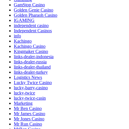
GamStop Casino
Golden Genie Casino
Golden Pharaoh Casino
IGAMING
independent casino
Independent Casinos
info
Kachingo
Kachingo Casino
Kingmaker Casino
links-dealer-indonesia
links-dealer-russia
links-dealer-thailand
links-dealer-turkey
Logistics News
Lucky Twice Casino
lucky-barry-casino
lucky-twice
lucky-twice-casin
Marketing
Mr Ben Casino
Mr James Casino
Mr Jones Casino
Mr Run Casino