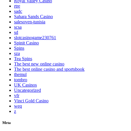
Royal Valley Casino
rtre
sadc
Sahara Sands Casino
salesoven-tunisia
scsa
sd
slotcasinogame230761
Spinit Casino
Spins
sza
Tea Spins
The best new online casino
The best online casino and sportsbook
themul
tombro
UK Casinos
Uncategorized
vfr
Vinci Gold Casino
weq
z
Meta