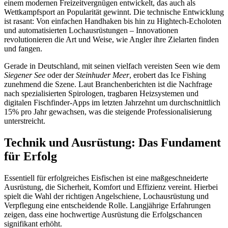
einem modernen Freizeitvergnügen entwickelt, das auch als
Wettkampfsport an Popularität gewinnt. Die technische Entwicklung
ist rasant: Von einfachen Handhaken bis hin zu Hightech-Echoloten
und automatisierten Lochausrüstungen – Innovationen
revolutionieren die Art und Weise, wie Angler ihre Zielarten finden
und fangen.
Gerade in Deutschland, mit seinen vielfach vereisten Seen wie dem
Siegener See
oder der
Steinhuder Meer
, erobert das Ice Fishing
zunehmend die Szene. Laut Branchenberichten ist die Nachfrage
nach spezialisierten Spirologen, tragbaren Heizsystemen und
digitalen Fischfinder-Apps im letzten Jahrzehnt um durchschnittlich
15% pro Jahr gewachsen, was die steigende Professionalisierung
unterstreicht.
Technik und Ausrüstung: Das Fundament
für Erfolg
Essentiell für erfolgreiches Eisfischen ist eine maßgeschneiderte
Ausrüstung, die Sicherheit, Komfort und Effizienz vereint. Hierbei
spielt die Wahl der richtigen
Angelschiene
,
Lochausrüstung
und
Verpflegung
eine entscheidende Rolle. Langjährige Erfahrungen
zeigen, dass eine hochwertige Ausrüstung die Erfolgschancen
signifikant erhöht.