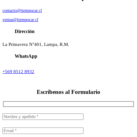
contacto@tiempocar.cl
ventas@tiempocar.cl
Dirección
La Primavera N°401, Lampa, R.M.
WhatsApp
+569 8512 8932
Escríbenos al
Formulario