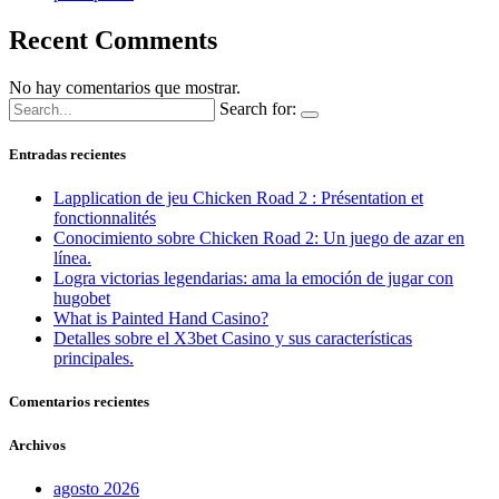
Recent Comments
No hay comentarios que mostrar.
Search for:
Entradas recientes
Lapplication de jeu Chicken Road 2 : Présentation et
fonctionnalités
Conocimiento sobre Chicken Road 2: Un juego de azar en
línea.
Logra victorias legendarias: ama la emoción de jugar con
hugobet
What is Painted Hand Casino?
Detalles sobre el X3bet Casino y sus características
principales.
Comentarios recientes
Archivos
agosto 2026