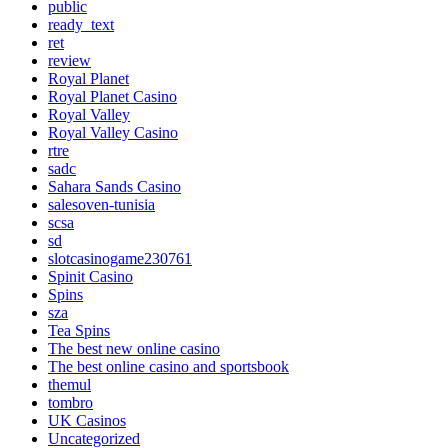
public
ready_text
ret
review
Royal Planet
Royal Planet Casino
Royal Valley
Royal Valley Casino
rtre
sadc
Sahara Sands Casino
salesoven-tunisia
scsa
sd
slotcasinogame230761
Spinit Casino
Spins
sza
Tea Spins
The best new online casino
The best online casino and sportsbook
themul
tombro
UK Casinos
Uncategorized