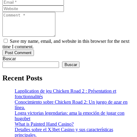
Save my name, email, and website in this browser for the next
time I comment.
Buscar
Buscar
Recent Posts
Lapplication de jeu Chicken Road 2 : Présentation et
fonctionnalités
Conocimiento sobre Chicken Road 2: Un juego de azar en
línea.
Logra victorias legendarias: ama la emoción de jugar con
hugobet
What is Painted Hand Casino?
Detalles sobre el X3bet Casino y sus características
principales.