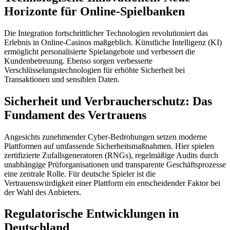
Horizonte für Online-Spielbanken
Die Integration fortschrittlicher Technologien revolutioniert das
Erlebnis in Online-Casinos maßgeblich. Künstliche Intelligenz (KI)
ermöglicht personalisierte Spielangebote und verbessert die
Kundenbetreuung. Ebenso sorgen verbesserte
Verschlüsselungstechnologien für erhöhte Sicherheit bei
Transaktionen und sensiblen Daten.
Sicherheit und Verbraucherschutz: Das
Fundament des Vertrauens
Angesichts zunehmender Cyber-Bedrohungen setzen moderne
Plattformen auf umfassende Sicherheitsmaßnahmen. Hier spielen
zertifizierte Zufallsgeneratoren (RNGs), regelmäßige Audits durch
unabhängige Prüforganisationen und transparente Geschäftsprozesse
eine zentrale Rolle. Für deutsche Spieler ist die
Vertrauenswürdigkeit einer Plattform ein entscheidender Faktor bei
der Wahl des Anbieters.
Regulatorische Entwicklungen in
Deutschland