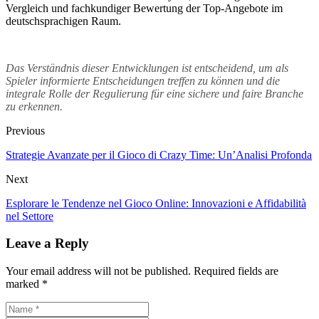
Vergleich und fachkundiger Bewertung der Top-Angebote im
deutschsprachigen Raum.
Das Verständnis dieser Entwicklungen ist entscheidend, um als
Spieler informierte Entscheidungen treffen zu können und die
integrale Rolle der Regulierung für eine sichere und faire Branche
zu erkennen.
Previous
Strategie Avanzate per il Gioco di Crazy Time: Un’Analisi Profonda
Next
Esplorare le Tendenze nel Gioco Online: Innovazioni e Affidabilità
nel Settore
Leave a Reply
Your email address will not be published. Required fields are
marked *