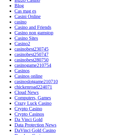
Bizzo Casino
Blog
Cas mag es
Casini Online
casino
Casino and Friends
Casino non gamstop
Casino Sites
Casino2
casinobest230745
casinobest250747
casinobest280750
casinogame210754
Casinos
Casinos online
casinoslotgame210710
chickenroad224071
Cloud News
Computers, Games
Crazy Luck Casino
Crypto Casino
Crypto Casinos
Da Vinci Gold
Data Protection News
DaVinci Gold Casino