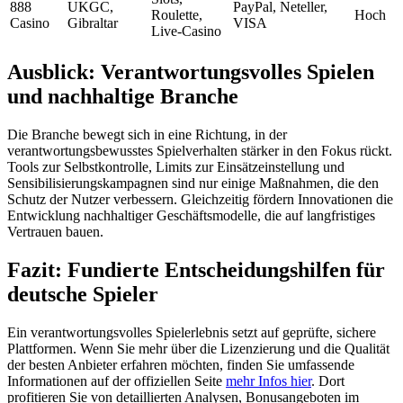
888
UKGC,
PayPal, Neteller,
Roulette,
Hoch
Casino
Gibraltar
VISA
Live-Casino
Ausblick: Verantwortungsvolles Spielen
und nachhaltige Branche
Die Branche bewegt sich in eine Richtung, in der
verantwortungsbewusstes Spielverhalten stärker in den Fokus rückt.
Tools zur Selbstkontrolle, Limits zur Einsätzeinstellung und
Sensibilisierungskampagnen sind nur einige Maßnahmen, die den
Schutz der Nutzer verbessern. Gleichzeitig fördern Innovationen die
Entwicklung nachhaltiger Geschäftsmodelle, die auf langfristiges
Vertrauen bauen.
Fazit: Fundierte Entscheidungshilfen für
deutsche Spieler
Ein verantwortungsvolles Spielerlebnis setzt auf geprüfte, sichere
Plattformen. Wenn Sie mehr über die Lizenzierung und die Qualität
der besten Anbieter erfahren möchten, finden Sie umfassende
Informationen auf der offiziellen Seite
mehr Infos hier
. Dort
profitieren Sie von detaillierten Analysen, Bonusangeboten im