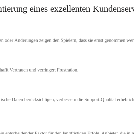
ntierung eines exzellenten Kundenser
n oder Änderungen zeigen den Spielern, dass sie ernst genommen wer
fft Vertrauen und verringert Frustration.
ische Daten berücksichtigen, verbessern die Support-Qualität erheblich
n entscheidender Faktor für den langfristigen Erfolg. Anbieter, die in 