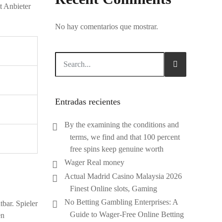
t Anbieter
No hay comentarios que mostrar.
Entradas recientes
By the examining the conditions and
terms, we find and that 100 percent
free spins keep genuine worth
Wager Real money
Actual Madrid Casino Malaysia 2026
Finest Online slots, Gaming
No Betting Gambling Enterprises: A
bar. Spieler
Guide to Wager-Free Online Betting
en