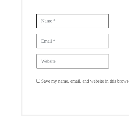
Save my name, email, and website in this browse