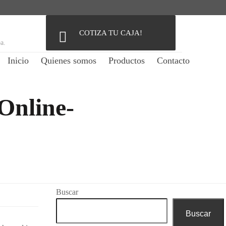
COTIZA TU CAJA!
a.
Inicio
Quienes somos
Productos
Contacto
Online-
Buscar
Buscar