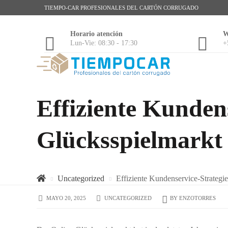
TIEMPO-CAR PROFESIONALES DEL CARTÓN CORRUGADO
Horario atención
W
Lun-Vie: 08:30 - 17:30
+
Effiziente Kunden
Glücksspielmarkt
Uncategorized
Effiziente Kundenservice-Strategi
MAYO 20, 2025
UNCATEGORIZED
BY
ENZOTORRES