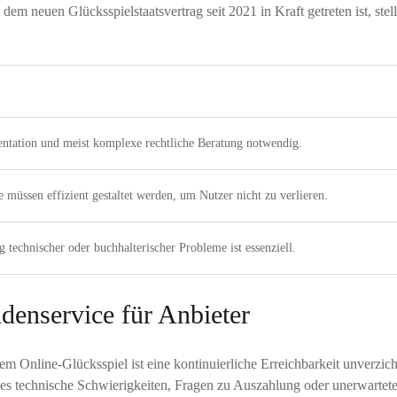
m neuen Glücksspielstaatsvertrag seit 2021 in Kraft getreten ist, stell
tation und meist komplexe rechtliche Beratung notwendig.
e müssen effizient gestaltet werden, um Nutzer nicht zu verlieren.
technischer oder buchhalterischer Probleme ist essenziell.
denservice für Anbieter
m Online-Glücksspiel ist eine kontinuierliche Erreichbarkeit unverzicht
n es technische Schwierigkeiten, Fragen zu Auszahlung oder unerwartet