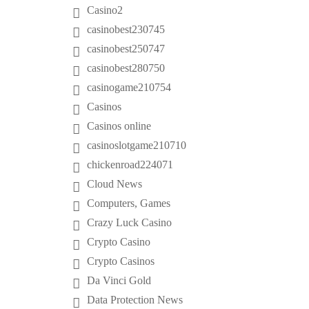
Casino2
casinobest230745
casinobest250747
casinobest280750
casinogame210754
Casinos
Casinos online
casinoslotgame210710
chickenroad224071
Cloud News
Computers, Games
Crazy Luck Casino
Crypto Casino
Crypto Casinos
Da Vinci Gold
Data Protection News