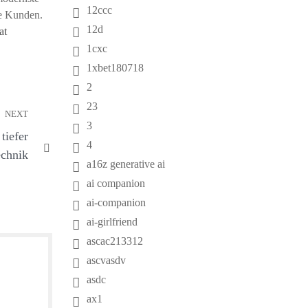
12ccc
re Kunden.
12d
at
1cxc
1xbet180718
2
23
NEXT
3
tiefer
4
echnik
a16z generative ai
ai companion
ai-companion
ai-girlfriend
ascac213312
ascvasdv
asdc
ax1