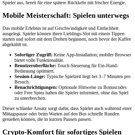
Spieler aus, bereit für eine spätere Rückkehr mit frischer Energie.
Mobile Meisterschaft: Spielen unterwegs
Das mobile Erlebnis ist auf Geschwindigkeit und Einfachheit
ausgelegt. Spieler können ihren Lieblings‑Slot mit einem Tippen
starten und sofort mit dem Drehen beginnen, noch bevor der Kaffee
abgekühlt ist.
Sofortiger Zugriff:
Keine App-Installation; mobiler Browser
bietet volle Funktionalität.
Benutzeroberfläche:
Touch‑Steuerung für Ein‑Hand-
Bedienung optimiert.
Session-Länge:
Typische Spielzeit liegt bei 3–7 Minuten pro
Besuch.
Benachrichtigungen:
Optionale Hinweise zu Bonuscodes
oder Free Spins halten die Spieler informiert, ohne das Spiel
zu unterbrechen.
Dieser schlanke Ansatz sorgt dafür, dass Spieler auch während einer
Mittagspause oder beim Warten auf den Bus schnelle Runden
genießen können, die in kurzen Pausen passen.
Crypto‑Komfort für sofortiges Spielen