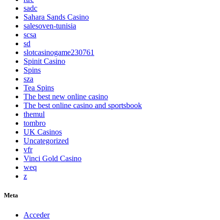
sadc
Sahara Sands Casino
salesoven-tunisia
scsa
sd
slotcasinogame230761
Spinit Casino
Spins
sza
Tea Spins
The best new online casino
The best online casino and sportsbook
themul
tombro
UK Casinos
Uncategorized
vfr
Vinci Gold Casino
weq
z
Meta
Acceder