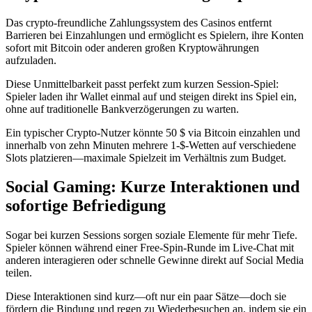
Das crypto‑freundliche Zahlungssystem des Casinos entfernt
Barrieren bei Einzahlungen und ermöglicht es Spielern, ihre Konten
sofort mit Bitcoin oder anderen großen Kryptowährungen
aufzuladen.
Diese Unmittelbarkeit passt perfekt zum kurzen Session‑Spiel:
Spieler laden ihr Wallet einmal auf und steigen direkt ins Spiel ein,
ohne auf traditionelle Bankverzögerungen zu warten.
Ein typischer Crypto‑Nutzer könnte 50 $ via Bitcoin einzahlen und
innerhalb von zehn Minuten mehrere 1‑$‑Wetten auf verschiedene
Slots platzieren—maximale Spielzeit im Verhältnis zum Budget.
Social Gaming: Kurze Interaktionen und
sofortige Befriedigung
Sogar bei kurzen Sessions sorgen soziale Elemente für mehr Tiefe.
Spieler können während einer Free‑Spin-Runde im Live-Chat mit
anderen interagieren oder schnelle Gewinne direkt auf Social Media
teilen.
Diese Interaktionen sind kurz—oft nur ein paar Sätze—doch sie
fördern die Bindung und regen zu Wiederbesuchen an, indem sie ein