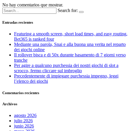
No hay comentarios que mostrar.
Search for:
Entradas recientes
Featuring a smooth screen, short load times, and easy routing,
Bet365 is ranked four
Mediante una parola, Snai e alla buona una verita nel reparto
dei giochi online
Il rollover bisca e di 50x durante basamento di 7 giorni verso
tranche
Per agire a qualcuno purchessia dei nostri giochi di slot a
scrocco, fermo cliccare sul imbroglio
Precedentemente di impiegare purchessia impegno, leggi
l’elenco dei giochi
Comentarios recientes
Archivos
agosto 2026
julio 2026
junio 2026