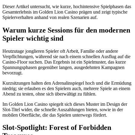
Dieser Artikel untersucht, wie kurze, hochintensive Spielphasen das
Gesamterlebnis im Golden Lion Casino prägen und zeigt typische
Spielerverhalten anhand von realen Szenarien auf.
Warum kurze Sessions für den modernen
Spieler wichtig sind
Heutzutage jonglieren Spieler oft Arbeit, Familie oder andere
Verpflichtungen, während sie nach einem schnellen Ausflug auf die
Casino‑Floor suchen. Das Ergebnis ist ein Spielmuster, das kurze
Spannungsphasen gegenüber langen, ausgedehnten Kampagnen
bevorzugt.
Kurzsitzungen halten den Adrenalinspiegel hoch und die Ermüdung
niedrig; sie erlauben es den Spielern auch, mehrere Spiele an einem
Abend zu testen, ohne sich überwältigt zu fühlen.
Im Golden Lion Casino spiegelt sich dieses Muster im Design der
Slot-Titel wider, die schnelle Auszahlungen bieten, sowie in der
mobilen Oberfläche, die das Spielen unterwegs fördert.
Slot-Spotlight: Forest of Forbidden