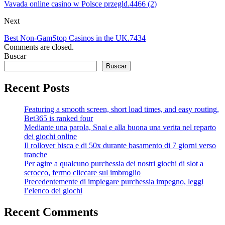
Vavada online casino w Polsce przegld.4466 (2)
Next
Best Non-GamStop Casinos in the UK.7434
Comments are closed.
Buscar
Buscar
Recent Posts
Featuring a smooth screen, short load times, and easy routing,
Bet365 is ranked four
Mediante una parola, Snai e alla buona una verita nel reparto
dei giochi online
Il rollover bisca e di 50x durante basamento di 7 giorni verso
tranche
Per agire a qualcuno purchessia dei nostri giochi di slot a
scrocco, fermo cliccare sul imbroglio
Precedentemente di impiegare purchessia impegno, leggi
l’elenco dei giochi
Recent Comments