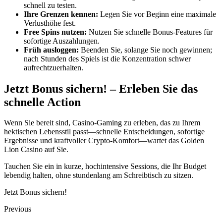
schnell zu testen.
Ihre Grenzen kennen:
Legen Sie vor Beginn eine maximale
Verlusthöhe fest.
Free Spins nutzen:
Nutzen Sie schnelle Bonus‑Features für
sofortige Auszahlungen.
Früh ausloggen:
Beenden Sie, solange Sie noch gewinnen;
nach Stunden des Spiels ist die Konzentration schwer
aufrechtzuerhalten.
Jetzt Bonus sichern! – Erleben Sie das
schnelle Action
Wenn Sie bereit sind, Casino‑Gaming zu erleben, das zu Ihrem
hektischen Lebensstil passt—schnelle Entscheidungen, sofortige
Ergebnisse und kraftvoller Crypto‑Komfort—wartet das Golden
Lion Casino auf Sie.
Tauchen Sie ein in kurze, hochintensive Sessions, die Ihr Budget
lebendig halten, ohne stundenlang am Schreibtisch zu sitzen.
Jetzt Bonus sichern!
Previous