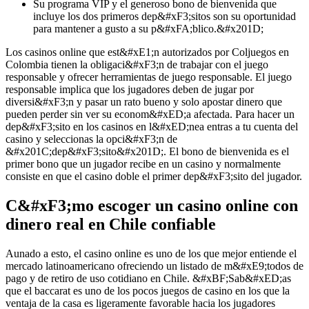
Su programa VIP y el generoso bono de bienvenida que
incluye los dos primeros dep&#xF3;sitos son su oportunidad
para mantener a gusto a su p&#xFA;blico.&#x201D;
Los casinos online que est&#xE1;n autorizados por Coljuegos en
Colombia tienen la obligaci&#xF3;n de trabajar con el juego
responsable y ofrecer herramientas de juego responsable. El juego
responsable implica que los jugadores deben de jugar por
diversi&#xF3;n y pasar un rato bueno y solo apostar dinero que
pueden perder sin ver su econom&#xED;a afectada. Para hacer un
dep&#xF3;sito en los casinos en l&#xED;nea entras a tu cuenta del
casino y seleccionas la opci&#xF3;n de
&#x201C;dep&#xF3;sito&#x201D;. El bono de bienvenida es el
primer bono que un jugador recibe en un casino y normalmente
consiste en que el casino doble el primer dep&#xF3;sito del jugador.
C&#xF3;mo escoger un casino online con
dinero real en Chile confiable
Aunado a esto, el casino online es uno de los que mejor entiende el
mercado latinoamericano ofreciendo un listado de m&#xE9;todos de
pago y de retiro de uso cotidiano en Chile. &#xBF;Sab&#xED;as
que el baccarat es uno de los pocos juegos de casino en los que la
ventaja de la casa es ligeramente favorable hacia los jugadores