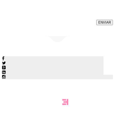
Diseño y desarrollo Web: