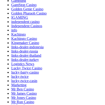
Gambling
GamStop Casino
Golden Genie Casino
Golden Pharaoh Casino
IGAMING
independent casino
Independent Casinos
info
Kachingo
Kachingo Casino
Kingmaker Casino
links-dealer-indonesia
links-dealer-russia
links-dealer-thailand
links-dealer-turkey
Logistics News
Lucky Twice Casino
lucky-barry-casino
lucky-twice
lucky-twice-casin
Marketing
Mr Ben Casino
Mr James Casino
Mr Jones Casino
Mr Run Casino