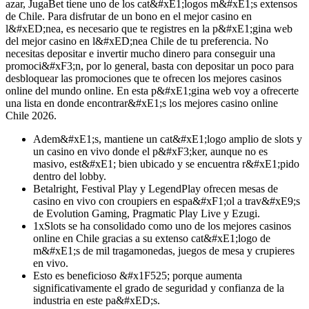
azar, JugaBet tiene uno de los cat&#xE1;logos m&#xE1;s extensos
de Chile. Para disfrutar de un bono en el mejor casino en
l&#xED;nea, es necesario que te registres en la p&#xE1;gina web
del mejor casino en l&#xED;nea Chile de tu preferencia. No
necesitas depositar e invertir mucho dinero para conseguir una
promoci&#xF3;n, por lo general, basta con depositar un poco para
desbloquear las promociones que te ofrecen los mejores casinos
online del mundo online. En esta p&#xE1;gina web voy a ofrecerte
una lista en donde encontrar&#xE1;s los mejores casino online
Chile 2026.
Adem&#xE1;s, mantiene un cat&#xE1;logo amplio de slots y
un casino en vivo donde el p&#xF3;ker, aunque no es
masivo, est&#xE1; bien ubicado y se encuentra r&#xE1;pido
dentro del lobby.
Betalright, Festival Play y LegendPlay ofrecen mesas de
casino en vivo con croupiers en espa&#xF1;ol a trav&#xE9;s
de Evolution Gaming, Pragmatic Play Live y Ezugi.
1xSlots se ha consolidado como uno de los mejores casinos
online en Chile gracias a su extenso cat&#xE1;logo de
m&#xE1;s de mil tragamonedas, juegos de mesa y crupieres
en vivo.
Esto es beneficioso &#x1F525; porque aumenta
significativamente el grado de seguridad y confianza de la
industria en este pa&#xED;s.