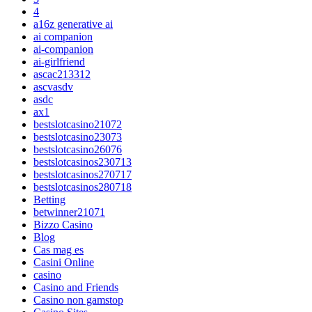
4
a16z generative ai
ai companion
ai-companion
ai-girlfriend
ascac213312
ascvasdv
asdc
ax1
bestslotcasino21072
bestslotcasino23073
bestslotcasino26076
bestslotcasinos230713
bestslotcasinos270717
bestslotcasinos280718
Betting
betwinner21071
Bizzo Casino
Blog
Cas mag es
Casini Online
casino
Casino and Friends
Casino non gamstop