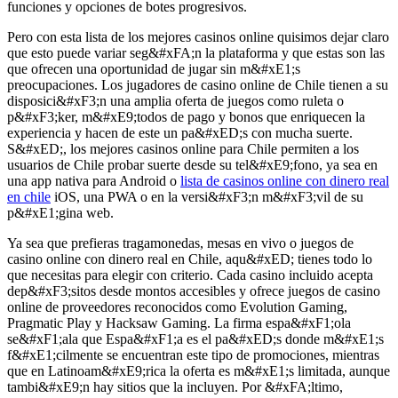
funciones y opciones de botes progresivos.
Pero con esta lista de los mejores casinos online quisimos dejar claro
que esto puede variar seg&#xFA;n la plataforma y que estas son las
que ofrecen una oportunidad de jugar sin m&#xE1;s
preocupaciones. Los jugadores de casino online de Chile tienen a su
disposici&#xF3;n una amplia oferta de juegos como ruleta o
p&#xF3;ker, m&#xE9;todos de pago y bonos que enriquecen la
experiencia y hacen de este un pa&#xED;s con mucha suerte.
S&#xED;, los mejores casinos online para Chile permiten a los
usuarios de Chile probar suerte desde su tel&#xE9;fono, ya sea en
una app nativa para Android o
lista de casinos online con dinero real
en chile
iOS, una PWA o en la versi&#xF3;n m&#xF3;vil de su
p&#xE1;gina web.
Ya sea que prefieras tragamonedas, mesas en vivo o juegos de
casino online con dinero real en Chile, aqu&#xED; tienes todo lo
que necesitas para elegir con criterio. Cada casino incluido acepta
dep&#xF3;sitos desde montos accesibles y ofrece juegos de casino
online de proveedores reconocidos como Evolution Gaming,
Pragmatic Play y Hacksaw Gaming. La firma espa&#xF1;ola
se&#xF1;ala que Espa&#xF1;a es el pa&#xED;s donde m&#xE1;s
f&#xE1;cilmente se encuentran este tipo de promociones, mientras
que en Latinoam&#xE9;rica la oferta es m&#xE1;s limitada, aunque
tambi&#xE9;n hay sitios que la incluyen. Por &#xFA;ltimo,