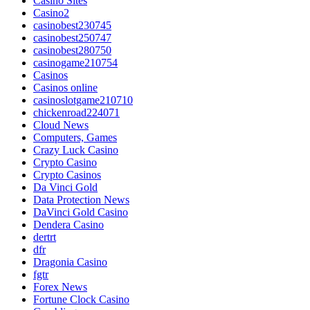
Casino Sites
Casino2
casinobest230745
casinobest250747
casinobest280750
casinogame210754
Casinos
Casinos online
casinoslotgame210710
chickenroad224071
Cloud News
Computers, Games
Crazy Luck Casino
Crypto Casino
Crypto Casinos
Da Vinci Gold
Data Protection News
DaVinci Gold Casino
Dendera Casino
dertrt
dfr
Dragonia Casino
fgtr
Forex News
Fortune Clock Casino