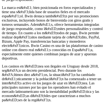
La marca est&#xE1; bien posicionada en foros especializados y
tiene una s&#xF3;lida base de usuarios fieles en el mercado
espa&#xF1;ol. Bwin destaca tambi&#xE9;n por sus promociones
exclusivas, incluyendo bonos de bienvenida con giros gratis y
torneos semanales. Adem&#xE1;s, ofrece herramientas integradas
de juego responsable, como l&#xED;mites personalizables y control
de tiempo. En cuanto a los m&#xE9;todos de pago, Bwin permite
realizar dep&#xF3;sitos mediante tarjeta de cr&#xE9;dito, PayPal,
Bizum, Apple Pay, transferencias bancarias y monederos
electr&#xF3;nicos. Bwin Casino es una de las plataformas de casino
online con dinero real m&#xE1;s conocidas en Espa&#xF1;a,
especialmente entre quienes combinan juegos de azar y apuestas
deportivas.
Los casinos en l&#xED;nea son ilegales en Uruguay desde 2018,
seg&#xFA;n un decreto presidencial. Pero durante los
&#xFA;ltimos diez a&#xF1;os, la situaci&#xF3;n ha cambiado
dr&#xE1;sticamente y la poblaci&#xF3;n ha comenzado a tener un
inter&#xE9;s activo en los juegos de azar en l&#xED;nea. Las
principales razones por las que los operadores han evitado el
mercado latinoamericano son la inestabilidad pol&#xED;tica y las
econom&#xED;as d&#xE9;biles que caracterizan a muchos
pa&#xED;ses de la regi&#xF3;n.