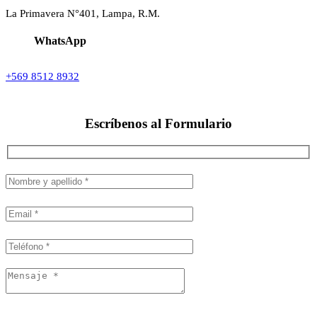
La Primavera N°401, Lampa, R.M.
WhatsApp
+569 8512 8932
Escríbenos al
Formulario