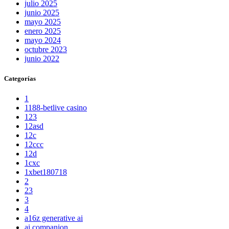
julio 2025
junio 2025
mayo 2025
enero 2025
mayo 2024
octubre 2023
junio 2022
Categorías
1
1188-betlive casino
123
12asd
12c
12ccc
12d
1cxc
1xbet180718
2
23
3
4
a16z generative ai
ai companion