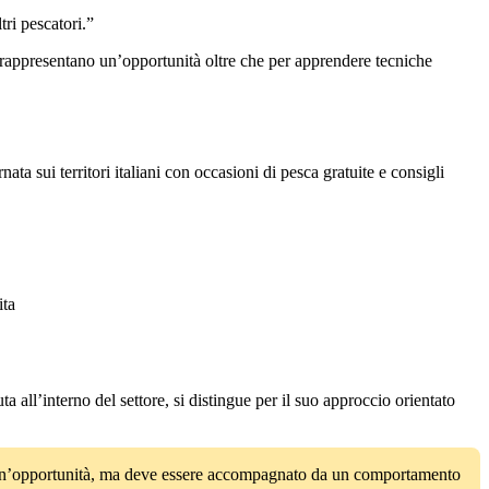
tri pescatori.”
ti rappresentano un’opportunità oltre che per apprendere tecniche
rnata sui territori italiani con occasioni di pesca gratuite e consigli
ita
ta all’interno del settore, si distingue per il suo approccio orientato
to è un’opportunità, ma deve essere accompagnato da un comportamento