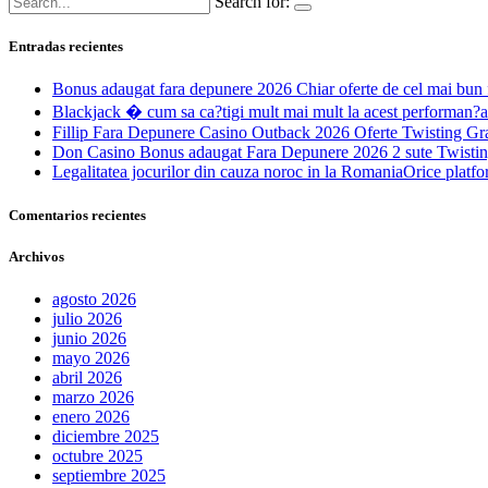
Search for:
Entradas recientes
Bonus adaugat fara depunere 2026 Chiar oferte de cel mai bun 
Blackjack � cum sa ca?tigi mult mai mult la acest performan?a
Fillip Fara Depunere Casino Outback 2026 Oferte Twisting Gra
Don Casino Bonus adaugat Fara Depunere 2026 2 sute Twistin
Legalitatea jocurilor din cauza noroc in la RomaniaOrice platfor
Comentarios recientes
Archivos
agosto 2026
julio 2026
junio 2026
mayo 2026
abril 2026
marzo 2026
enero 2026
diciembre 2025
octubre 2025
septiembre 2025