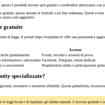
, spesso è possibile trovare spot gratuiti o condividere attrezzature con al
te gratuite, spesso durante le festività o nei fine settimana. Questi even
o senza costi aggiuntivi.
e gratuite
uisiti di legge. Il portale https://tcepartner.it/ offre una panoramica aggio
Accesso
cniche gratuitamente
Eventi, incontri e sessioni di prova
informazioni e attrezzature
Facebook, Telegram, forum dedicati
ci o associazioni
Registrazioni online e partecipazione gratu
unity specializzate?
ggiornati, normative e strumenti affidabili. Questa piattaforma, riconosciu
 le leggi locali e di rispettare gli habitat naturali. L’accesso gratui