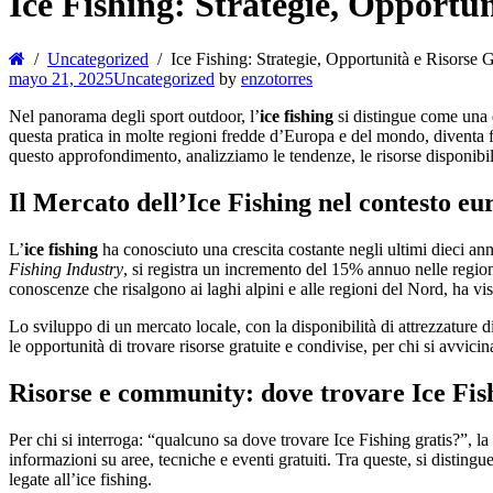
Ice Fishing: Strategie, Opportun
Uncategorized
Ice Fishing: Strategie, Opportunità e Risorse G
mayo 21, 2025
Uncategorized
by
enzotorres
Nel panorama degli sport outdoor, l’
ice fishing
si distingue come una d
questa pratica in molte regioni fredde d’Europa e del mondo, diventa fo
questo approfondimento, analizziamo le tendenze, le risorse disponibili 
Il Mercato dell’Ice Fishing nel contesto eu
L’
ice fishing
ha conosciuto una crescita costante negli ultimi dieci an
Fishing Industry
, si registra un incremento del 15% annuo nelle region
conoscenze che risalgono ai laghi alpini e alle regioni del Nord, ha vis
Lo sviluppo di un mercato locale, con la disponibilità di attrezzature di
le opportunità di trovare risorse gratuite e condivise, per chi si avvic
Risorse e community: dove trovare Ice Fis
Per chi si interroga:
“qualcuno sa dove trovare Ice Fishing gratis?”
, l
informazioni su aree, tecniche e eventi gratuiti. Tra queste, si distingu
legate all’ice fishing.