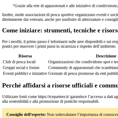
“Grazie alla rete di appassionati e alle iniziative di condivisione
Inoltre, molte associazioni di pesca sportive organizzano eventi e usci
direttamente dai veterani, anche per usufruire di attrezzature e consigli
Come iniziare: strumenti, tecniche e risors
Per i neofiti, il primo passo è informarsi sulle aree disponibili e sui req
pratici per muovere i primi passi in sicurezza e rispetto dell’ambiente.
Risorsa
Descrizione
Club di pesca locali
Organizzazioni che condividono spot e te
Gruppi social e forum
Community di appassionati che scambiano 
Eventi pubblici e iniziative
Giornate di pesca promosse da enti pubbli
Perché affidarsi a risorse ufficiali e comm
Utilizzare fonti come https://tcepartner.it/ garantisce l’accesso a dati a
alla sostenibilità e alla promozione di pratiche responsabili.
Consiglio dell’esperto:
Non sottovalutare l’importanza di conoscere