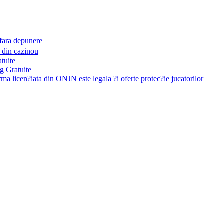
fara depunere
 din cazinou
tuite
g Gratuite
ma licen?iata din ONJN este legala ?i oferte protec?ie jucatorilor