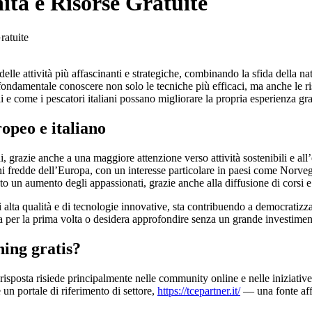
ità e Risorse Gratuite
ratuite
elle attività più affascinanti e strategiche, combinando la sfida della na
ndamentale conoscere non solo le tecniche più efficaci, ma anche le risor
e come i pescatori italiani possano migliorare la propria esperienza grazi
ropeo e italiano
ni, grazie anche a una maggiore attenzione verso attività sostenibili e a
i fredde dell’Europa, con un interesse particolare in paesi come Norvegi
to un aumento degli appassionati, grazie anche alla diffusione di corsi e 
 alta qualità e di tecnologie innovative, sta contribuendo a democratizzar
ina per la prima volta o desidera approfondire senza un grande investiment
hing gratis?
a risposta risiede principalmente nelle community online e nelle iniziati
e un portale di riferimento di settore,
https://tcepartner.it/
— una fonte affid