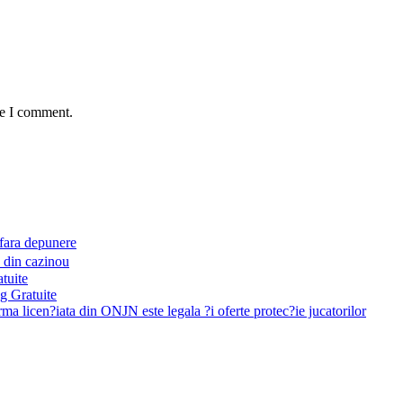
me I comment.
fara depunere
 din cazinou
tuite
g Gratuite
ma licen?iata din ONJN este legala ?i oferte protec?ie jucatorilor