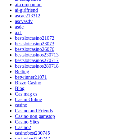
ai-companion
ai-girlfriend
ascac213312
ascvasdv
asdc
ax1
bestslotcasino21072
bestslotcasino23073
bestslotcasino26076
bestslotcasinos230713
bestslotcasinos270717
bestslotcasinos280718
Betting
betwinner21071
Bizzo Casino
Blog
Cas mag es
Casini Online
casino
Casino and Friends
Casino non gamstop
Casino Sites
Casino2
casinobest230745
casinobest250747