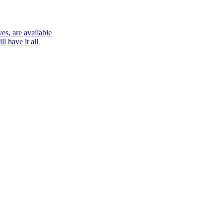
s, are available
l have it all