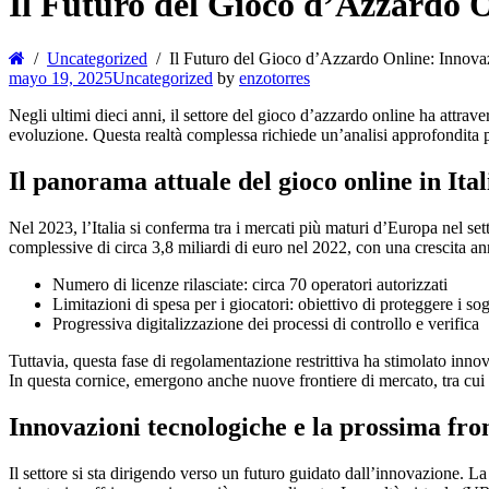
Il Futuro del Gioco d’Azzardo 
Uncategorized
Il Futuro del Gioco d’Azzardo Online: Innova
mayo 19, 2025
Uncategorized
by
enzotorres
Negli ultimi dieci anni, il settore del gioco d’azzardo online ha attra
evoluzione. Questa realtà complessa richiede un’analisi approfondita pe
Il panorama attuale del gioco online in Ital
Nel 2023, l’Italia si conferma tra i mercati più maturi d’Europa nel set
complessive di circa
3,8 miliardi di euro
nel 2022, con una crescita annu
Numero di licenze rilasciate: circa 70 operatori autorizzati
Limitazioni di spesa per i giocatori: obiettivo di proteggere i sog
Progressiva digitalizzazione dei processi di controllo e verifica
Tuttavia, questa fase di regolamentazione restrittiva ha stimolato inno
In questa cornice, emergono anche nuove frontiere di mercato, tra cui
Innovazioni tecnologiche e la prossima fro
Il settore si sta dirigendo verso un futuro guidato dall’innovazione. La