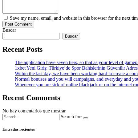
Save my name, email, and website in this browser for the next ti
Buscar
Buscar
Recent Posts
The application have seven tiers, so that as your level of gam
1xbet Yeni Giriş: Türkiye’de Spor Bahislerinin Güvenilir Adres
Within the last day, we have been working hard to create a c
Normal bonuses and you will campaigns, and everyday and you 
Whenever you are sick of online blackjack or on the internet rou
Recent Comments
No hay comentarios que mostrar.
Search for:
Entradas recientes