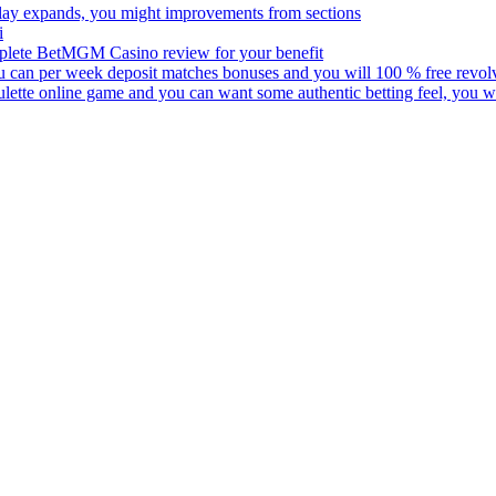
eplay expands, you might improvements from sections
i
omplete BetMGM Casino review for your benefit
can per week deposit matches bonuses and you will 100 % free revolve
lette online game and you can want some authentic betting feel, you wil