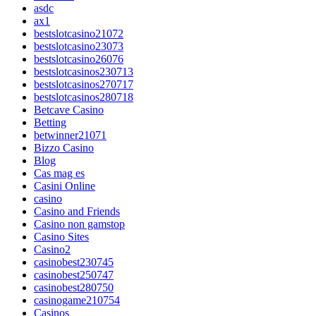
asdc
ax1
bestslotcasino21072
bestslotcasino23073
bestslotcasino26076
bestslotcasinos230713
bestslotcasinos270717
bestslotcasinos280718
Betcave Casino
Betting
betwinner21071
Bizzo Casino
Blog
Cas mag es
Casini Online
casino
Casino and Friends
Casino non gamstop
Casino Sites
Casino2
casinobest230745
casinobest250747
casinobest280750
casinogame210754
Casinos