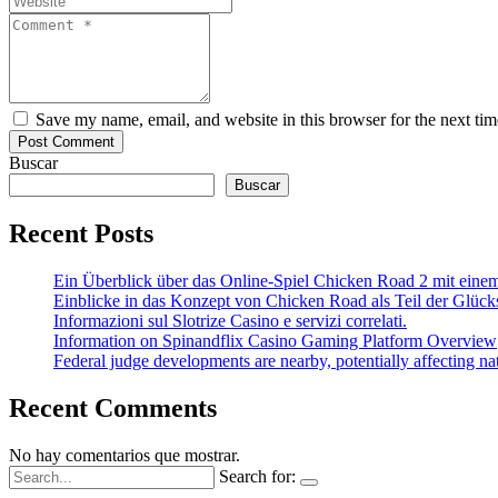
Save my name, email, and website in this browser for the next ti
Buscar
Buscar
Recent Posts
Ein Überblick über das Online-Spiel Chicken Road 2 mit eine
Einblicke in das Konzept von Chicken Road als Teil der Glück
Informazioni sul Slotrize Casino e servizi correlati.
Information on Spinandflix Casino Gaming Platform Overview
Federal judge developments are nearby, potentially affecting na
Recent Comments
No hay comentarios que mostrar.
Search for: