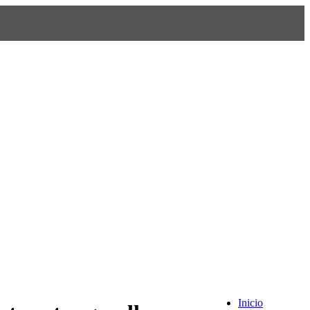
Inicio