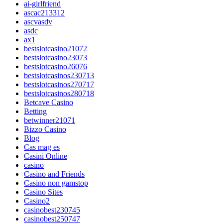
ai-girlfriend
ascac213312
ascvasdv
asdc
ax1
bestslotcasino21072
bestslotcasino23073
bestslotcasino26076
bestslotcasinos230713
bestslotcasinos270717
bestslotcasinos280718
Betcave Casino
Betting
betwinner21071
Bizzo Casino
Blog
Cas mag es
Casini Online
casino
Casino and Friends
Casino non gamstop
Casino Sites
Casino2
casinobest230745
casinobest250747