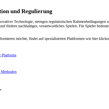
tion und Regulierung
nnovativer Technologie, strengen regulatorischen Rahmenbedingungen u
und fördern nachhaltiges, verantwortliches Spielen. Für Spieler bedeutet
rmieren möchte, findet auf spezialisierten Plattformen wie hier klicken
r Platforms
te Methoden
*