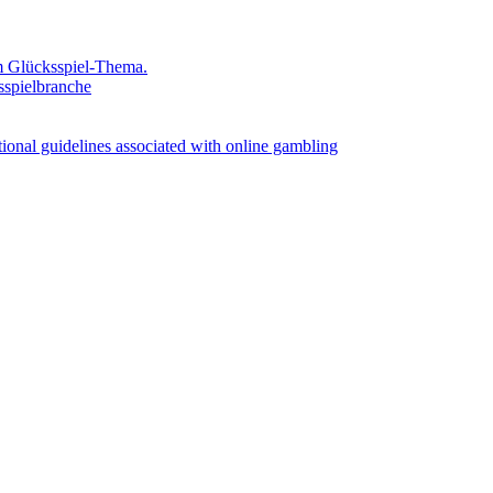
m Glücksspiel-Thema.
sspielbranche
tional guidelines associated with online gambling