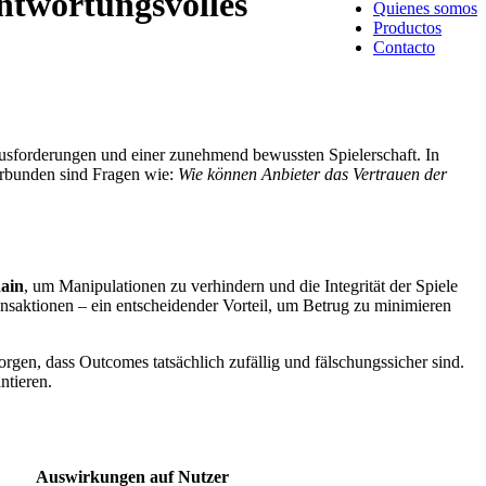
antwortungsvolles
Quienes somos
Productos
Contacto
ausforderungen und einer zunehmend bewussten Spielerschaft. In
erbunden sind Fragen wie:
Wie können Anbieter das Vertrauen der
ain
, um Manipulationen zu verhindern und die Integrität der Spiele
ansaktionen – ein entscheidender Vorteil, um Betrug zu minimieren
gen, dass Outcomes tatsächlich zufällig und fälschungssicher sind.
ntieren.
Auswirkungen auf Nutzer