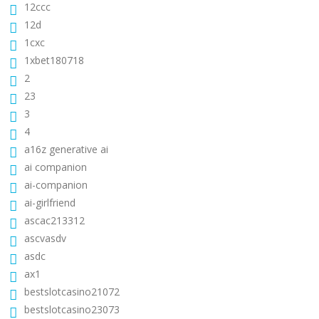
12ccc
12d
1cxc
1xbet180718
2
23
3
4
a16z generative ai
ai companion
ai-companion
ai-girlfriend
ascac213312
ascvasdv
asdc
ax1
bestslotcasino21072
bestslotcasino23073