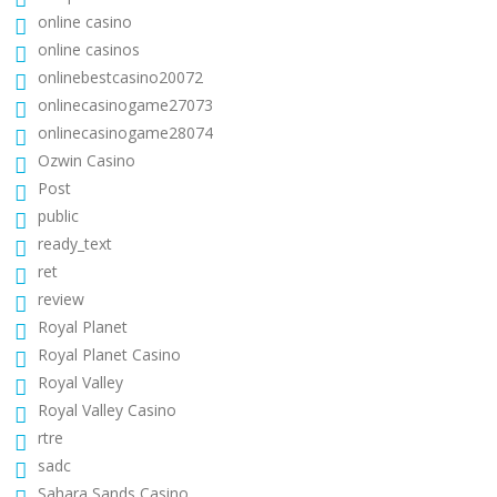
online casino
online casinos
onlinebestcasino20072
onlinecasinogame27073
onlinecasinogame28074
Ozwin Casino
Post
public
ready_text
ret
review
Royal Planet
Royal Planet Casino
Royal Valley
Royal Valley Casino
rtre
sadc
Sahara Sands Casino