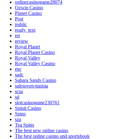
onlinecasinogame28074
Ozwin Casino
Planet Casino
Post
public
ready_text
ret
review
Royal Planet
Royal Planet Casino
Royal Valley
Royal Valley Casino
rtre
sadc
Sahara Sands Casino
salesoven-tunisia
scsa
sd
slotcasinogame230761
Spinit Casino
Spins
sza
Tea Spins
The best new online casino
The best online casino and sportsbook