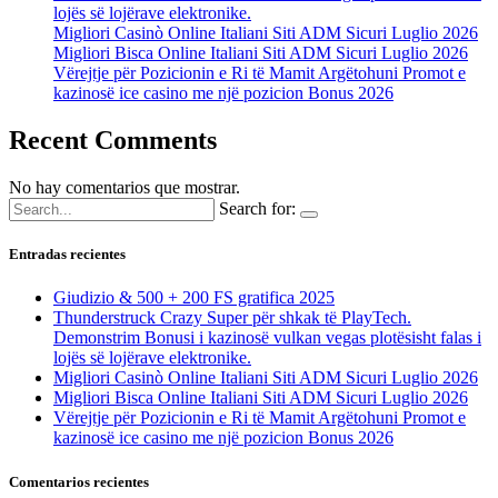
lojës së lojërave elektronike.
Migliori Casinò Online Italiani Siti ADM Sicuri Luglio 2026
Migliori Bisca Online Italiani Siti ADM Sicuri Luglio 2026
Vërejtje për Pozicionin e Ri të Mamit Argëtohuni Promot e
kazinosë ice casino me një pozicion Bonus 2026
Recent Comments
No hay comentarios que mostrar.
Search for:
Entradas recientes
Giudizio & 500 + 200 FS gratifica 2025
Thunderstruck Crazy Super për shkak të PlayTech.
Demonstrim Bonusi i kazinosë vulkan vegas plotësisht falas i
lojës së lojërave elektronike.
Migliori Casinò Online Italiani Siti ADM Sicuri Luglio 2026
Migliori Bisca Online Italiani Siti ADM Sicuri Luglio 2026
Vërejtje për Pozicionin e Ri të Mamit Argëtohuni Promot e
kazinosë ice casino me një pozicion Bonus 2026
Comentarios recientes