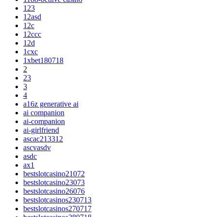
123
12asd
12c
12ccc
12d
1cxc
1xbet180718
2
23
3
4
a16z generative ai
ai companion
ai-companion
ai-girlfriend
ascac213312
ascvasdv
asdc
ax1
bestslotcasino21072
bestslotcasino23073
bestslotcasino26076
bestslotcasinos230713
bestslotcasinos270717