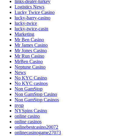
links-dealer-turkey
Logistics News
Lucky Twice Casino
lucky-barry-casino
lucky-twice
lucky-twice-casin
Marketing
Mr Ben Casino
Mr James Casino
Mr Jones Casino
Mr Run Casino
MrBen Casino
Neptune Casino
News
No KYC Casino
No KYC casinos
Non GamStop
Non GamStop Casino
Non GamStop Casinos
nysp
NYSpins Casino
online casino
online casinos
onlinebestcasino20072
onlinecasinogame27073