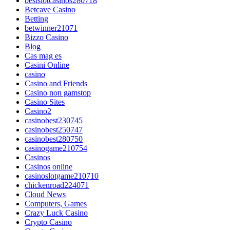
bestslotcasinos280718
Betcave Casino
Betting
betwinner21071
Bizzo Casino
Blog
Cas mag es
Casini Online
casino
Casino and Friends
Casino non gamstop
Casino Sites
Casino2
casinobest230745
casinobest250747
casinobest280750
casinogame210754
Casinos
Casinos online
casinoslotgame210710
chickenroad224071
Cloud News
Computers, Games
Crazy Luck Casino
Crypto Casino