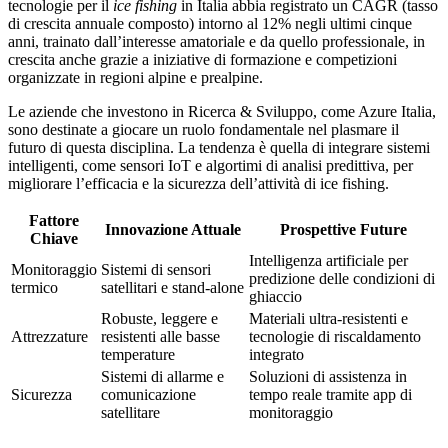
tecnologie per il
ice fishing
in Italia abbia registrato un CAGR (tasso
di crescita annuale composto) intorno al 12% negli ultimi cinque
anni, trainato dall’interesse amatoriale e da quello professionale, in
crescita anche grazie a iniziative di formazione e competizioni
organizzate in regioni alpine e prealpine.
Le aziende che investono in Ricerca & Sviluppo, come Azure Italia,
sono destinate a giocare un ruolo fondamentale nel plasmare il
futuro di questa disciplina. La tendenza è quella di integrare sistemi
intelligenti, come sensori IoT e algortimi di analisi predittiva, per
migliorare l’efficacia e la sicurezza dell’attività di ice fishing.
Fattore
Innovazione Attuale
Prospettive Future
Chiave
Intelligenza artificiale per
Monitoraggio
Sistemi di sensori
predizione delle condizioni di
termico
satellitari e stand-alone
ghiaccio
Robuste, leggere e
Materiali ultra-resistenti e
Attrezzature
resistenti alle basse
tecnologie di riscaldamento
temperature
integrato
Sistemi di allarme e
Soluzioni di assistenza in
Sicurezza
comunicazione
tempo reale tramite app di
satellitare
monitoraggio