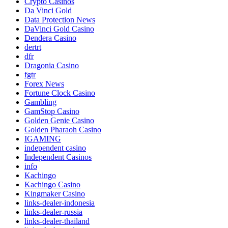
Crypto Casinos
Da Vinci Gold
Data Protection News
DaVinci Gold Casino
Dendera Casino
dertrt
dfr
Dragonia Casino
fgtr
Forex News
Fortune Clock Casino
Gambling
GamStop Casino
Golden Genie Casino
Golden Pharaoh Casino
IGAMING
independent casino
Independent Casinos
info
Kachingo
Kachingo Casino
Kingmaker Casino
links-dealer-indonesia
links-dealer-russia
links-dealer-thailand