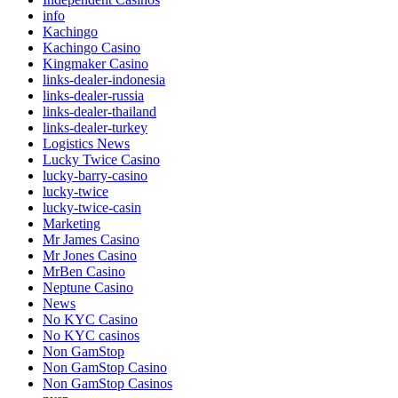
info
Kachingo
Kachingo Casino
Kingmaker Casino
links-dealer-indonesia
links-dealer-russia
links-dealer-thailand
links-dealer-turkey
Logistics News
Lucky Twice Casino
lucky-barry-casino
lucky-twice
lucky-twice-casin
Marketing
Mr James Casino
Mr Jones Casino
MrBen Casino
Neptune Casino
News
No KYC Casino
No KYC casinos
Non GamStop
Non GamStop Casino
Non GamStop Casinos