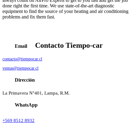
always count on AirPro Experts to get to you fast and get the job
done right the first time. We use state-of-the-art diagnostic
equipment to find the source of your heating and air conditioning
problems and fix them fast.
Contacto
Tiempo-car
Email
contacto@tiempocar.cl
ventas@tiempocar.cl
Dirección
La Primavera N°401, Lampa, R.M.
WhatsApp
+569 8512 8932