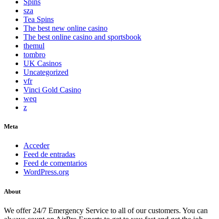
Spins
sza
Tea Spins
The best new online casino
The best online casino and sportsbook
themul
tombro
UK Casinos
Uncategorized
vfr
Vinci Gold Casino
weq
z
Meta
Acceder
Feed de entradas
Feed de comentarios
WordPress.org
About
We offer 24/7 Emergency Service to all of our customers. You can