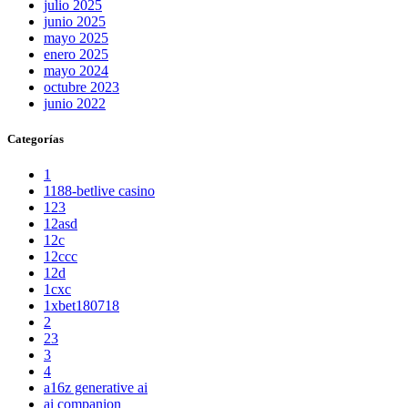
julio 2025
junio 2025
mayo 2025
enero 2025
mayo 2024
octubre 2023
junio 2022
Categorías
1
1188-betlive casino
123
12asd
12c
12ccc
12d
1cxc
1xbet180718
2
23
3
4
a16z generative ai
ai companion