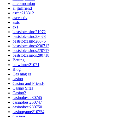
ai-companion
ai-girlfriend
ascac213312
ascvasdv
asdc
ax1
bestslotcasino21072
bestslotcasino23073
bestslotcasino26076
bestslotcasinos230713
bestslotcasinos270717
bestslotcasinos280718
Betting
betwinner21071
Blog
Cas mag es
casino
Casino and Friends
Casino Sites
Casino2
casinobest230745
casinobest250747
casinobest280750
casinogame210754
Casinos