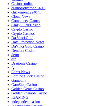
Casinos online
casinoslotgame210710
chickenroad224071
Cloud News
Computers, Games
Crazy Luck Casino
Crypto Casino
Crypto Casinos
Da Vinci Gold
Data Protection News
DaVinci Gold Casino
Dendera Casino
dertrt
dfr
Dragonia Casino
fgtr
Forex News
Fortune Clock Casino
Gambling
GamStop Casino
Golden Genie Casino
Golden Pharaoh Casino
IGAMING
independent casino
Independent Casinos