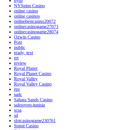
nysp
NYSpins Casino
online casino
online casinos
onlinebestcasino20072
onlinecasinogame27073
onlinecasinogame28074
Ozwin Casino
Post
public
ready_text
ret
review
Royal Planet
Royal Planet Casino
Royal Valley
Royal Valley Casino
rtre
sadc
Sahara Sands Casino
salesoven-tunisia
scsa
sd
slotcasinogame230761
Spinit Casino