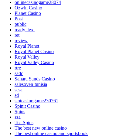
onlinecasinogame28074
Ozwin Casino
Planet Casino
Post
public
ready_text
ret
review
Royal Planet
Royal Planet Casino
Royal Valley
Royal Valley Casino
rtre
sadc
Sahara Sands Casino
salesoven-tunisia
scsa
sd
slotcasinogame230761
Spinit Casino
Spins
sza
Tea Spins
The best new online casino
The best online casino and sportsbook