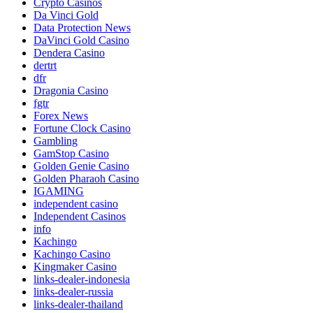
Crypto Casinos
Da Vinci Gold
Data Protection News
DaVinci Gold Casino
Dendera Casino
dertrt
dfr
Dragonia Casino
fgtr
Forex News
Fortune Clock Casino
Gambling
GamStop Casino
Golden Genie Casino
Golden Pharaoh Casino
IGAMING
independent casino
Independent Casinos
info
Kachingo
Kachingo Casino
Kingmaker Casino
links-dealer-indonesia
links-dealer-russia
links-dealer-thailand