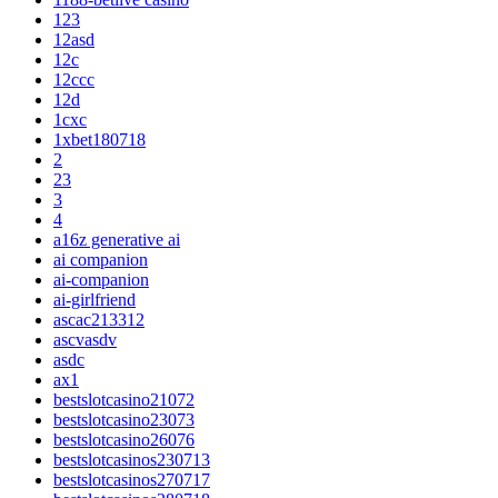
123
12asd
12c
12ccc
12d
1cxc
1xbet180718
2
23
3
4
a16z generative ai
ai companion
ai-companion
ai-girlfriend
ascac213312
ascvasdv
asdc
ax1
bestslotcasino21072
bestslotcasino23073
bestslotcasino26076
bestslotcasinos230713
bestslotcasinos270717