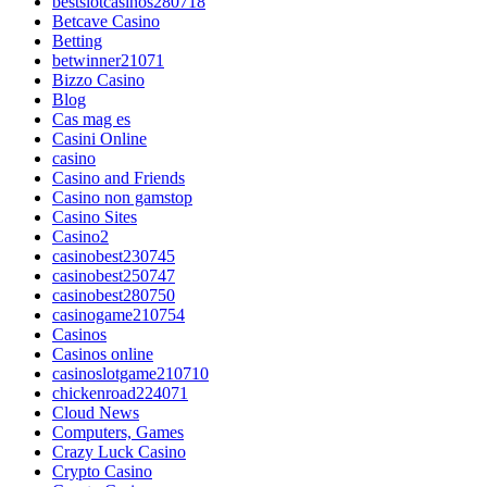
bestslotcasinos280718
Betcave Casino
Betting
betwinner21071
Bizzo Casino
Blog
Cas mag es
Casini Online
casino
Casino and Friends
Casino non gamstop
Casino Sites
Casino2
casinobest230745
casinobest250747
casinobest280750
casinogame210754
Casinos
Casinos online
casinoslotgame210710
chickenroad224071
Cloud News
Computers, Games
Crazy Luck Casino
Crypto Casino