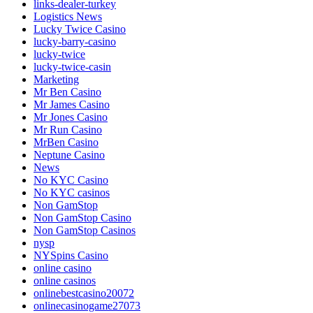
links-dealer-turkey
Logistics News
Lucky Twice Casino
lucky-barry-casino
lucky-twice
lucky-twice-casin
Marketing
Mr Ben Casino
Mr James Casino
Mr Jones Casino
Mr Run Casino
MrBen Casino
Neptune Casino
News
No KYC Casino
No KYC casinos
Non GamStop
Non GamStop Casino
Non GamStop Casinos
nysp
NYSpins Casino
online casino
online casinos
onlinebestcasino20072
onlinecasinogame27073