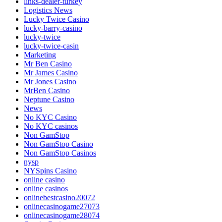
links-dealer-turkey
Logistics News
Lucky Twice Casino
lucky-barry-casino
lucky-twice
lucky-twice-casin
Marketing
Mr Ben Casino
Mr James Casino
Mr Jones Casino
MrBen Casino
Neptune Casino
News
No KYC Casino
No KYC casinos
Non GamStop
Non GamStop Casino
Non GamStop Casinos
nysp
NYSpins Casino
online casino
online casinos
onlinebestcasino20072
onlinecasinogame27073
onlinecasinogame28074