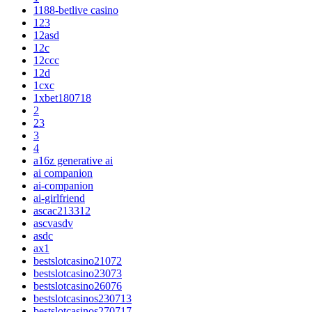
1188-betlive casino
123
12asd
12c
12ccc
12d
1cxc
1xbet180718
2
23
3
4
a16z generative ai
ai companion
ai-companion
ai-girlfriend
ascac213312
ascvasdv
asdc
ax1
bestslotcasino21072
bestslotcasino23073
bestslotcasino26076
bestslotcasinos230713
bestslotcasinos270717