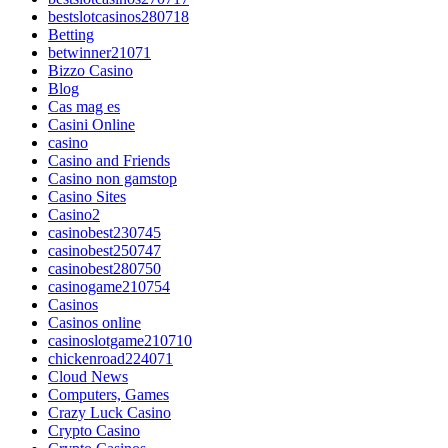
bestslotcasinos280718
Betting
betwinner21071
Bizzo Casino
Blog
Cas mag es
Casini Online
casino
Casino and Friends
Casino non gamstop
Casino Sites
Casino2
casinobest230745
casinobest250747
casinobest280750
casinogame210754
Casinos
Casinos online
casinoslotgame210710
chickenroad224071
Cloud News
Computers, Games
Crazy Luck Casino
Crypto Casino