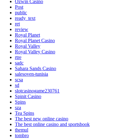
Ozwin Casino
Post
public
ready_text
ret
review
Royal Planet
Royal Planet Casino
Royal Valley
Royal Valley Casino
rtre
sadc
Sahara Sands Casino
salesoven-tunisia
scsa
sd
slotcasinogame230761
Spinit Casino
Spins
sza
Tea Spins
The best new online casino
The best online casino and sportsbook
themul
tombro