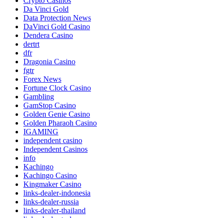
Crypto Casinos
Da Vinci Gold
Data Protection News
DaVinci Gold Casino
Dendera Casino
dertrt
dfr
Dragonia Casino
fgtr
Forex News
Fortune Clock Casino
Gambling
GamStop Casino
Golden Genie Casino
Golden Pharaoh Casino
IGAMING
independent casino
Independent Casinos
info
Kachingo
Kachingo Casino
Kingmaker Casino
links-dealer-indonesia
links-dealer-russia
links-dealer-thailand