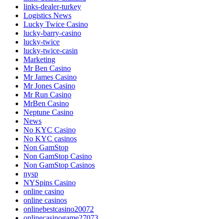
links-dealer-turkey
Logistics News
Lucky Twice Casino
lucky-barry-casino
lucky-twice
lucky-twice-casin
Marketing
Mr Ben Casino
Mr James Casino
Mr Jones Casino
Mr Run Casino
MrBen Casino
Neptune Casino
News
No KYC Casino
No KYC casinos
Non GamStop
Non GamStop Casino
Non GamStop Casinos
nysp
NYSpins Casino
online casino
online casinos
onlinebestcasino20072
onlinecasinogame27073