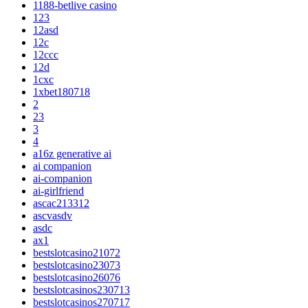
1188-betlive casino
123
12asd
12c
12ccc
12d
1cxc
1xbet180718
2
23
3
4
a16z generative ai
ai companion
ai-companion
ai-girlfriend
ascac213312
ascvasdv
asdc
ax1
bestslotcasino21072
bestslotcasino23073
bestslotcasino26076
bestslotcasinos230713
bestslotcasinos270717