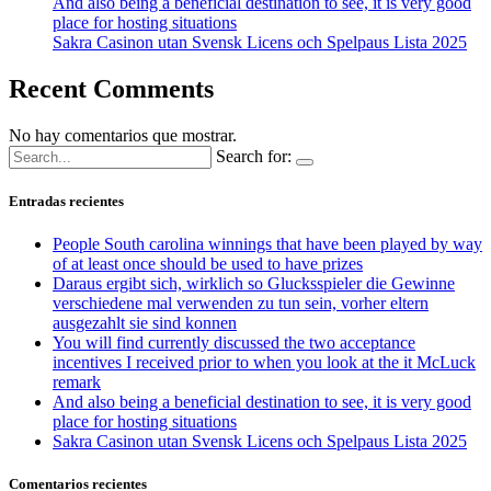
And also being a beneficial destination to see, it is very good
place for hosting situations
Sakra Casinon utan Svensk Licens och Spelpaus Lista 2025
Recent Comments
No hay comentarios que mostrar.
Search for:
Entradas recientes
People South carolina winnings that have been played by way
of at least once should be used to have prizes
Daraus ergibt sich, wirklich so Glucksspieler die Gewinne
verschiedene mal verwenden zu tun sein, vorher eltern
ausgezahlt sie sind konnen
You will find currently discussed the two acceptance
incentives I received prior to when you look at the it McLuck
remark
And also being a beneficial destination to see, it is very good
place for hosting situations
Sakra Casinon utan Svensk Licens och Spelpaus Lista 2025
Comentarios recientes