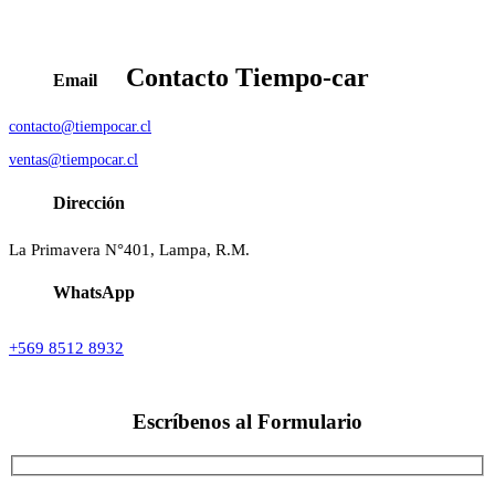
Contacto
Tiempo-car
Email
contacto@tiempocar.cl
ventas@tiempocar.cl
Dirección
La Primavera N°401, Lampa, R.M.
WhatsApp
+569 8512 8932
Escríbenos al
Formulario