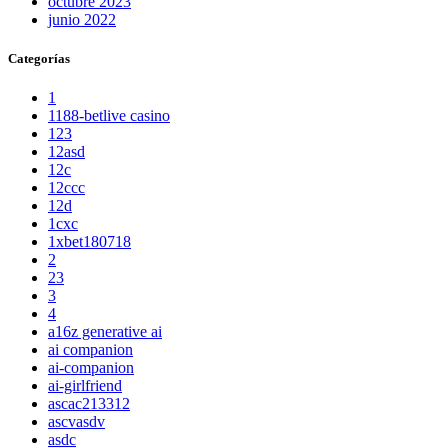
octubre 2023
junio 2022
Categorías
1
1188-betlive casino
123
12asd
12c
12ccc
12d
1cxc
1xbet180718
2
23
3
4
a16z generative ai
ai companion
ai-companion
ai-girlfriend
ascac213312
ascvasdv
asdc