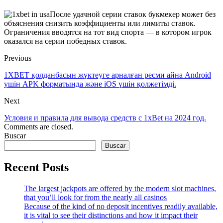
После удачной серии ставок букмекер может без
объяснения снизить коэффициенты или лимиты ставок.
Ограничения вводятся на тот вид спорта — в котором игрок
оказался на серии победных ставок.
Previous
1XBET қолданбасын жүктеуге арналған ресми айна Android
үшін APK форматында және iOS үшін қолжетімді.
Next
Условия и правила для вывода средств с 1xBet на 2024 год.
Comments are closed.
Buscar
Buscar
Recent Posts
The largest jackpots are offered by the modern slot machines,
that you’ll look for from the nearly all casinos
Because of the kind of no deposit incentives readily available,
it is vital to see their distinctions and how it impact their