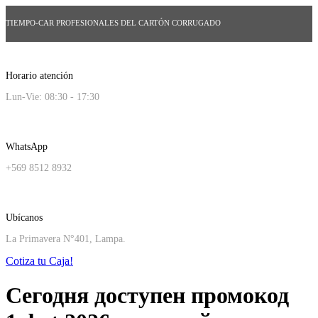
TIEMPO-CAR PROFESIONALES DEL CARTÓN CORRUGADO
Horario atención
Lun-Vie: 08:30 - 17:30
WhatsApp
+569 8512 8932
Ubícanos
La Primavera N°401, Lampa.
Cotiza tu Caja!
Сегодня доступен промокод