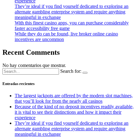
experience
They’re ideal if you find yourself dedicated to exploring an
alternate gambling enterprise system and require anything
meaningful in exchange
With this finest casino apps, you can purchase considerably
faster accessibility free game
While they do can be found, live broker online casino
incentives are uncommon
Recent Comments
No hay comentarios que mostrar.
Search for:
Entradas recientes
The largest jackpots are offered by the modern slot machines,
that you’ll look for from the nearly all casinos
Because of the kind of no deposit incentives readily available,
it is vital to see their distinctions and how it impact their
experience
They’re ideal if you find yourself dedicated to exploring an
alternate gambling enterprise system and require anything
meaningful in exchange