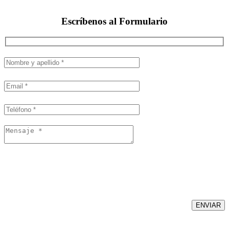
Escríbenos al
Formulario