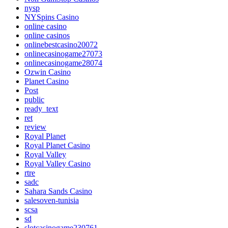
nysp
NYSpins Casino
online casino
online casinos
onlinebestcasino20072
onlinecasinogame27073
onlinecasinogame28074
Ozwin Casino
Planet Casino
Post
public
ready_text
ret
review
Royal Planet
Royal Planet Casino
Royal Valley
Royal Valley Casino
rtre
sadc
Sahara Sands Casino
salesoven-tunisia
scsa
sd
slotcasinogame230761