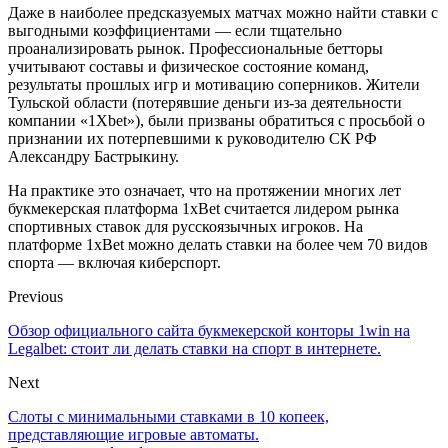
Даже в наиболее предсказуемых матчах можно найти ставки с
выгодными коэффициентами — если тщательно
проанализировать рынок. Профессиональные бетторы
учитывают составы и физическое состояние команд,
результаты прошлых игр и мотивацию соперников. Жители
Тульской области (потерявшие деньги из-за деятельности
компании «1Xbet»), были призваны обратиться с просьбой о
признании их потерпевшими к руководителю СК РФ
Александру Бастрыкину.
На практике это означает, что на протяжении многих лет
букмекерская платформа 1xBet считается лидером рынка
спортивных ставок для русскоязычных игроков. На
платформе 1xBet можно делать ставки на более чем 70 видов
спорта — включая киберспорт.
Previous
Обзор официального сайта букмекерской конторы 1win на
Legalbet: стоит ли делать ставки на спорт в интернете.
Next
Слоты с минимальными ставками в 10 копеек,
представляющие игровые автоматы.