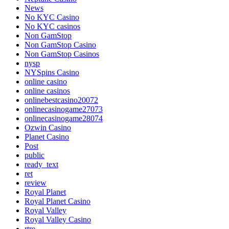
News
No KYC Casino
No KYC casinos
Non GamStop
Non GamStop Casino
Non GamStop Casinos
nysp
NYSpins Casino
online casino
online casinos
onlinebestcasino20072
onlinecasinogame27073
onlinecasinogame28074
Ozwin Casino
Planet Casino
Post
public
ready_text
ret
review
Royal Planet
Royal Planet Casino
Royal Valley
Royal Valley Casino
rtre